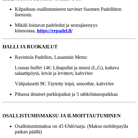
Kilpailuun osallistumiseen tarvitset Suomen Padelliiton
lisenssin.
Mikäli loistavat padeledut ja seurajäsenyys
kiinnostaa,
https://repadel.fi/
HALLI JA RUOKAILUT
Ravintola Padellon, Lauantain Menu:
Lounas buffet 14€: Lihapullat ja muusi (L,G), kattava
salaattipöytä, leivät ja levitteet, kahvi/tee
Välipalasetti 9€: Täytetty leipä, smoothie, kahvi/tee
Pihassa ilmaiset parkkipaikat ja 5 sähkölatauspaikkaa
OSALLISTUMISMAKSU JA ILMOITTAUTUMINEN
Osallistumismaksu on 45 €/hlö/sarja. (Maksu mobilepaylla
paikan päällä)