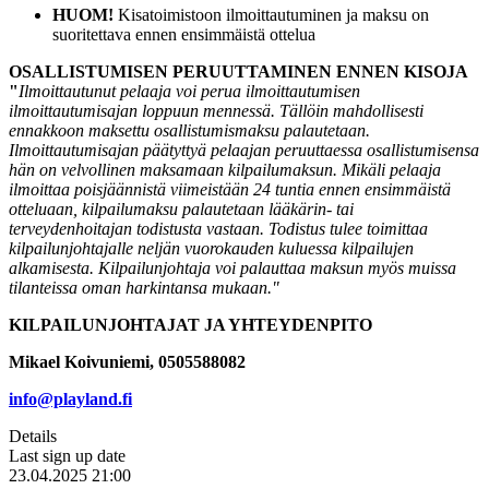
HUOM!
Kisatoimistoon ilmoittautuminen ja maksu on
suoritettava ennen ensimmäistä ottelua
OSALLISTUMISEN PERUUTTAMINEN ENNEN KISOJA
"
Ilmoittautunut pelaaja voi perua ilmoittautumisen
ilmoittautumisajan loppuun mennessä. Tällöin mahdollisesti
ennakkoon maksettu osallistumismaksu palautetaan.
Ilmoittautumisajan päätyttyä pelaajan peruuttaessa osallistumisensa
hän on velvollinen maksamaan kilpailumaksun. Mikäli pelaaja
ilmoittaa poisjäännistä viimeistään 24 tuntia ennen ensimmäistä
otteluaan, kilpailumaksu palautetaan lääkärin- tai
terveydenhoitajan todistusta vastaan. Todistus tulee toimittaa
kilpailunjohtajalle neljän vuorokauden kuluessa kilpailujen
alkamisesta. Kilpailunjohtaja voi palauttaa maksun myös muissa
tilanteissa oman harkintansa mukaan."
KILPAILUNJOHTAJAT JA YHTEYDENPITO
Mikael Koivuniemi, 0505588082
info@playland.fi
Details
Last sign up date
23.04.2025 21:00