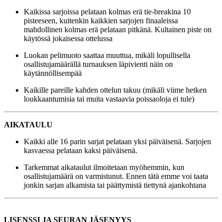
Kaikissa sarjoissa pelataan kolmas erä tie-breakina 10
pisteeseen, kuitenkin kaikkien sarjojen finaaleissa
mahdollinen kolmas erä pelataan pitkänä. Kultainen piste on
käytössä jokaisessa ottelussa
Luokan pelimuoto saattaa muuttua, mikäli lopullisella
osallistujamäärällä turnauksen läpivienti näin on
käytännöllisempää
Kaikille pareille kahden ottelun takuu (mikäli viime hetken
loukkaantumisia tai muita vastaavia poissaoloja ei tule)
AIKATAULU
Kaikki alle 16 parin sarjat pelataan yksi päiväisenä. Sarjojen
kasvaessa pelataan kaksi päiväisenä.
Tarkemmat aikataulut ilmoitetaan myöhemmin, kun
osallistujamäärä on varmistunut. Ennen tätä emme voi taata
jonkin sarjan alkamista tai päättymistä tiettynä ajankohtana
LISENSSI JA SEURAN JÄSENYYS