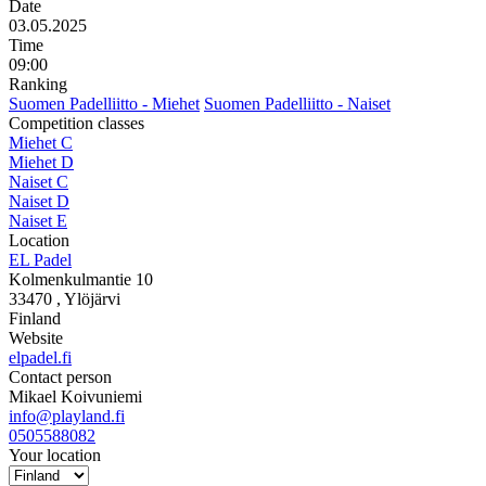
Date
03.05.2025
Time
09:00
Ranking
Suomen Padelliitto - Miehet
Suomen Padelliitto - Naiset
Competition classes
Miehet C
Miehet D
Naiset C
Naiset D
Naiset E
Location
EL Padel
Kolmenkulmantie 10
33470
, Ylöjärvi
Finland
Website
elpadel.fi
Contact person
Mikael Koivuniemi
info@playland.fi
0505588082
Your location