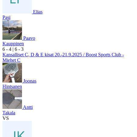
Elias
Pasi
Paavo
Kauppinen
6
- 4
|
6
- 3
Kansalliset C, D & E kisat 20.-21.9.2025 / Boost Sports Club -
Miehet C
Joonas
Hintsanen
Antti
Takala
VS