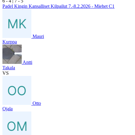
6
- 4
|
7
- 5
Padel Kingin Kansalliset Kilpailut 7.-8.2.2026 - Miehet C1
Mauri
Kurppa
Antti
Takala
VS
Otto
Ojala