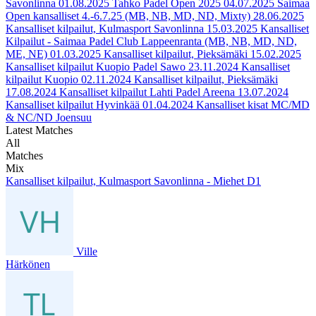
Savonlinna
01.08.2025
Tahko Padel Open 2025
04.07.2025
Saimaa
Open kansalliset 4.-6.7.25 (MB, NB, MD, ND, Mixty)
28.06.2025
Kansalliset kilpailut, Kulmasport Savonlinna
15.03.2025
Kansalliset
Kilpailut - Saimaa Padel Club Lappeenranta (MB, NB, MD, ND,
ME, NE)
01.03.2025
Kansalliset kilpailut, Pieksämäki
15.02.2025
Kansalliset kilpailut Kuopio Padel Sawo
23.11.2024
Kansalliset
kilpailut Kuopio
02.11.2024
Kansalliset kilpailut, Pieksämäki
17.08.2024
Kansalliset kilpailut Lahti Padel Areena
13.07.2024
Kansalliset kilpailut Hyvinkää
01.04.2024
Kansalliset kisat MC/MD
& NC/ND Joensuu
Latest Matches
All
Matches
Mix
Kansalliset kilpailut, Kulmasport Savonlinna - Miehet D1
Ville
Härkönen