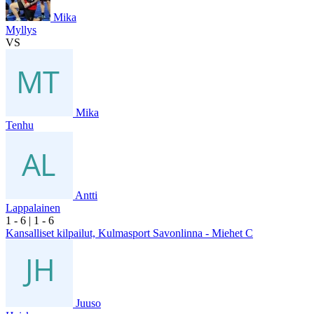
Mika
Myllys
VS
Mika
Tenhu
Antti
Lappalainen
1
- 6
|
1
- 6
Kansalliset kilpailut, Kulmasport Savonlinna - Miehet C
Juuso