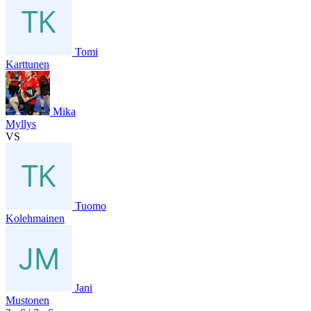
Tomi
Karttunen
Mika
Myllys
VS
Tuomo
Kolehmainen
Jani
Mustonen