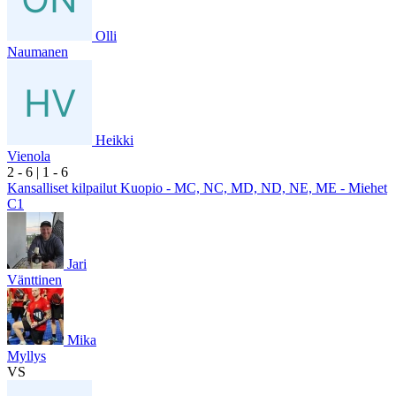
Olli
Naumanen
Heikki
Vienola
2
- 6
|
1
- 6
Kansalliset kilpailut Kuopio - MC, NC, MD, ND, NE, ME - Miehet
C1
Jari
Vänttinen
Mika
Myllys
VS