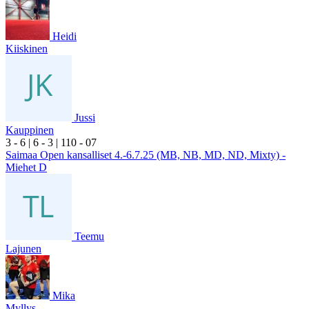
Heidi
Kiiskinen
Jussi
Kauppinen
3
- 6
|
6
- 3
|
1
10
- 0
7
Saimaa Open kansalliset 4.-6.7.25 (MB, NB, MD, ND, Mixty) -
Miehet D
Teemu
Lajunen
Mika
Myllys