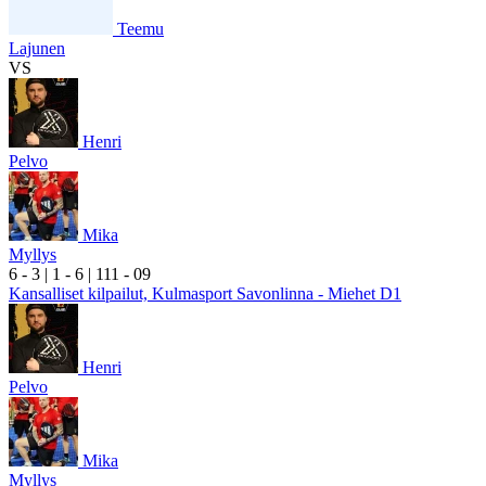
Teemu
Lajunen
VS
Henri
Pelvo
Mika
Myllys
6
- 3
|
1
- 6
|
1
11
- 0
9
Kansalliset kilpailut, Kulmasport Savonlinna - Miehet D1
Henri
Pelvo
Mika
Myllys