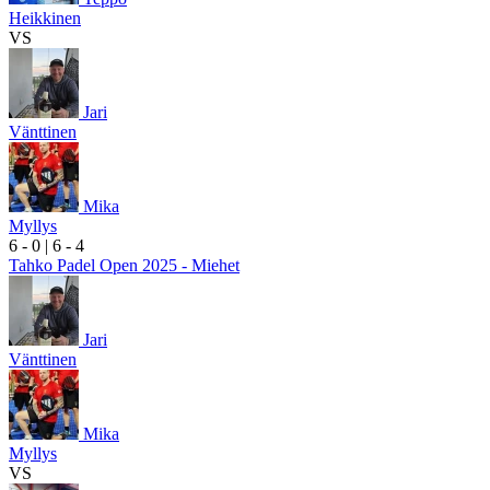
Heikkinen
VS
Jari
Vänttinen
Mika
Myllys
6
- 0
|
6
- 4
Tahko Padel Open 2025 - Miehet
Jari
Vänttinen
Mika
Myllys
VS