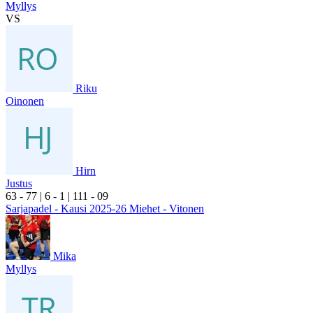
Myllys
VS
Riku
Oinonen
Hirn
Justus
6
3
- 7
7
|
6
- 1
|
1
11
- 0
9
Sarjapadel - Kausi 2025-26 Miehet - Vitonen
Mika
Myllys