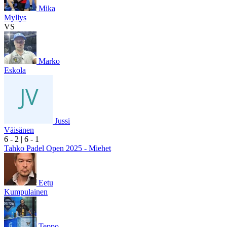
Mika
Myllys
VS
Marko
Eskola
Jussi
Väisänen
6
- 2
|
6
- 1
Tahko Padel Open 2025 - Miehet
Eetu
Kumpulainen
Teppo