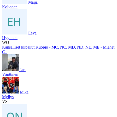
Maija
Koljonen
Eeva
Hyytinen
WO
Kansalliset kilpailut Kuopio - MC, NC, MD, ND, NE, ME - Miehet
C1
Jari
Vänttinen
Mika
Myllys
VS