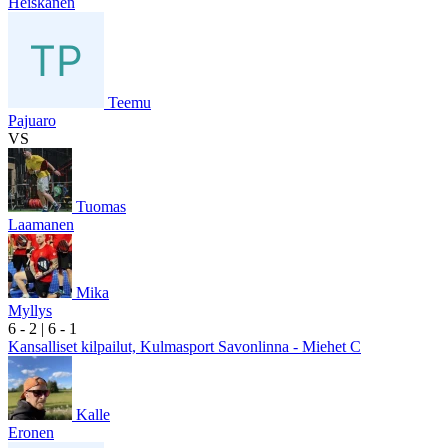
Heiskanen
Teemu
Pajuaro
VS
Tuomas
Laamanen
Mika
Myllys
6
- 2
|
6
- 1
Kansalliset kilpailut, Kulmasport Savonlinna - Miehet C
Kalle
Eronen