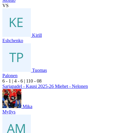
Moisio
VS
Kirill
Eshchenko
Tuomas
Palonen
6
- 1
|
4
- 6
|
1
10
- 0
8
Sarjapadel - Kausi 2025-26 Miehet - Nelonen
Mika
Myllys