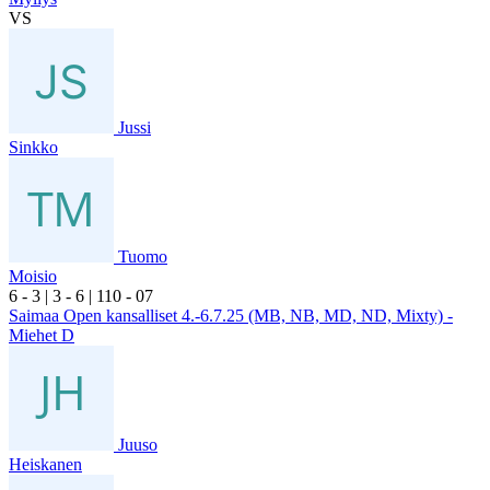
VS
Jussi
Sinkko
Tuomo
Moisio
6
- 3
|
3
- 6
|
1
10
- 0
7
Saimaa Open kansalliset 4.-6.7.25 (MB, NB, MD, ND, Mixty) -
Miehet D
Juuso
Heiskanen