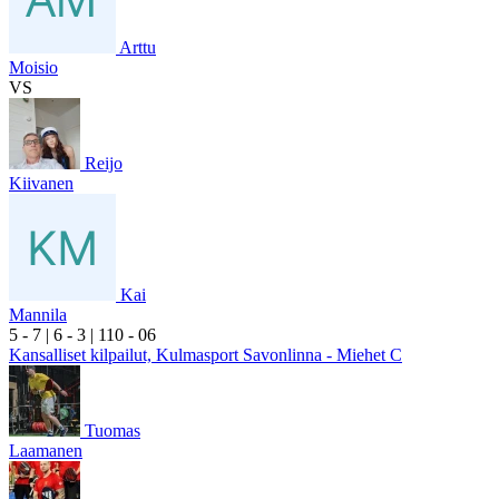
Arttu
Moisio
VS
Reijo
Kiivanen
Kai
Mannila
5
- 7
|
6
- 3
|
1
10
- 0
6
Kansalliset kilpailut, Kulmasport Savonlinna - Miehet C
Tuomas
Laamanen