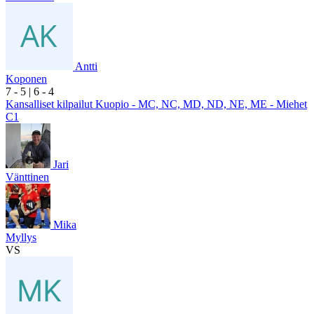
Antti
Koponen
7
- 5
|
6
- 4
Kansalliset kilpailut Kuopio - MC, NC, MD, ND, NE, ME - Miehet
C1
Jari
Vänttinen
Mika
Myllys
VS