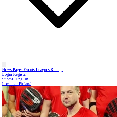
News
Pages
Events
Leagues
Ratings
Login
Register
Suomi
|
English
Location:
Finland