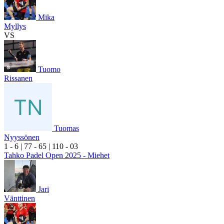
Mika
Myllys
VS
Tuomo
Rissanen
Tuomas
Nyyssönen
1
- 6
|
7
7
- 6
5
|
1
10
- 0
3
Tahko Padel Open 2025 - Miehet
Jari
Vänttinen