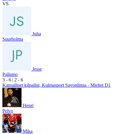
VS
Juha
Suurholma
Jesse
Pallamo
3
- 6
|
2
- 6
Kansalliset kilpailut, Kulmasport Savonlinna - Miehet D1
Henri
Pelvo
Mika