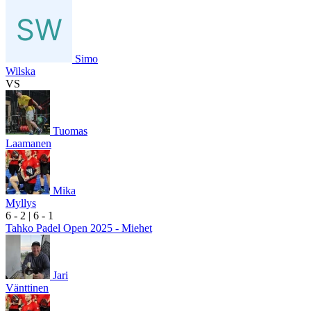
Simo
Wilska
VS
Tuomas
Laamanen
Mika
Myllys
6
- 2
|
6
- 1
Tahko Padel Open 2025 - Miehet
Jari
Vänttinen