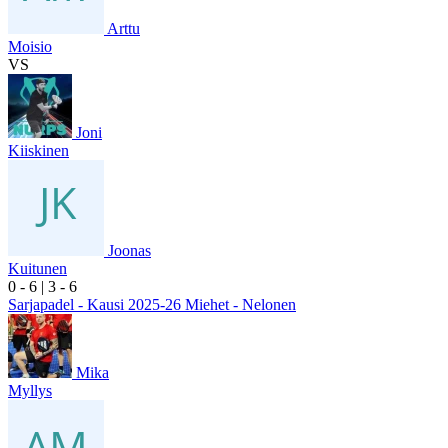
Arttu
Moisio
VS
Joni
Kiiskinen
Joonas
Kuitunen
0
- 6
|
3
- 6
Sarjapadel - Kausi 2025-26 Miehet - Nelonen
Mika
Myllys