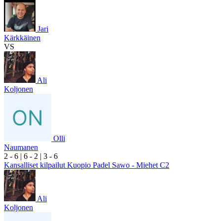
Jari
Kärkkäinen
VS
Ali
Koljonen
Olli
Naumanen
2
- 6
|
6
- 2
|
3
- 6
Kansalliset kilpailut Kuopio Padel Sawo - Miehet C2
Ali
Koljonen