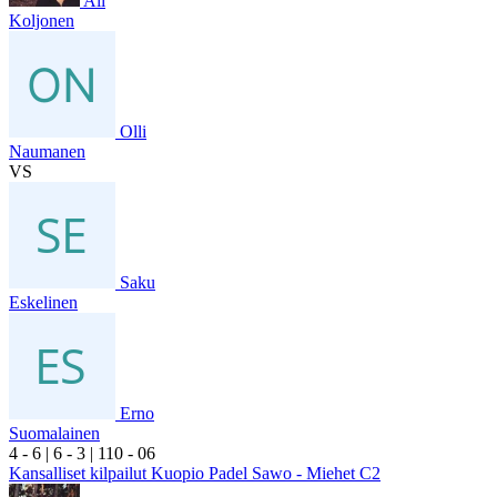
Ali
Koljonen
Olli
Naumanen
VS
Saku
Eskelinen
Erno
Suomalainen
4
- 6
|
6
- 3
|
1
10
- 0
6
Kansalliset kilpailut Kuopio Padel Sawo - Miehet C2