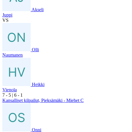
Akseli
Juppi
VS
Olli
Naumanen
Heikki
Vienola
7
- 5
|
6
- 1
Kansalliset kilpailut, Pieksämäki - Miehet C
Onni