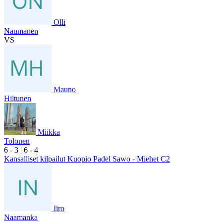
Olli
Naumanen
VS
Mauno
Hiltunen
Miikka
Tolonen
6
- 3
|
6
- 4
Kansalliset kilpailut Kuopio Padel Sawo - Miehet C2
Iiro
Naamanka