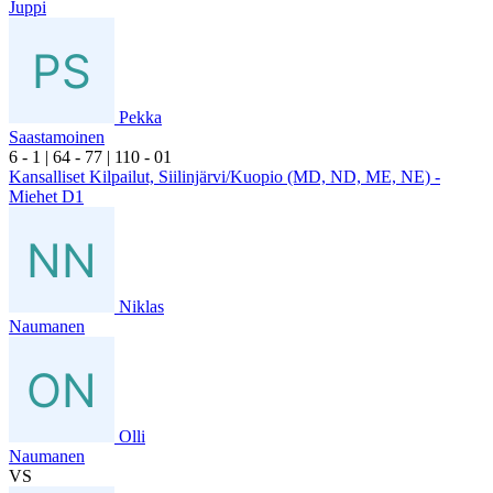
Juppi
Pekka
Saastamoinen
6
- 1
|
6
4
- 7
7
|
1
10
- 0
1
Kansalliset Kilpailut, Siilinjärvi/Kuopio (MD, ND, ME, NE) -
Miehet D1
Niklas
Naumanen
Olli
Naumanen
VS