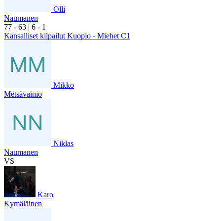
Olli
Naumanen
7
7
- 6
3
|
6
- 1
Kansalliset kilpailut Kuopio - Miehet C1
Mikko
Metsävainio
Niklas
Naumanen
VS
Karo
Kymäläinen