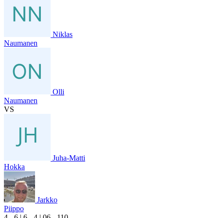
Niklas
Naumanen
Olli
Naumanen
VS
Juha-Matti
Hokka
Jarkko
Piippo
4
- 6
|
6
- 4
|
0
6
- 1
10