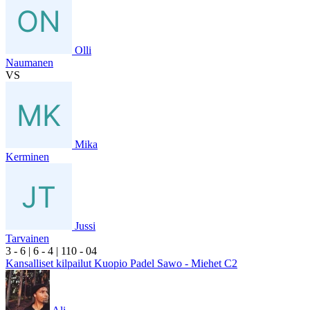
Olli
Naumanen
VS
Mika
Kerminen
Jussi
Tarvainen
3
- 6
|
6
- 4
|
1
10
- 0
4
Kansalliset kilpailut Kuopio Padel Sawo - Miehet C2