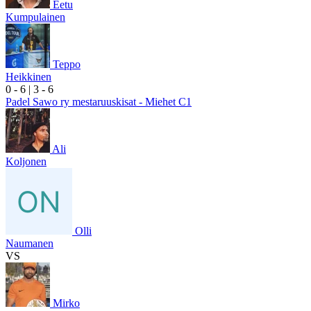
Eetu
Kumpulainen
Teppo
Heikkinen
0
- 6
|
3
- 6
Padel Sawo ry mestaruuskisat - Miehet C1
Ali
Koljonen
Olli
Naumanen
VS
Mirko