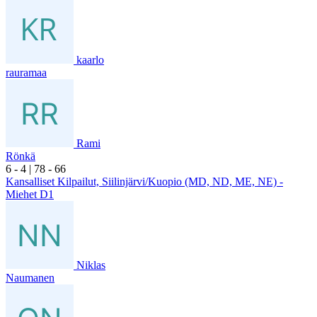
kaarlo
rauramaa
Rami
Rönkä
6
- 4
|
7
8
- 6
6
Kansalliset Kilpailut, Siilinjärvi/Kuopio (MD, ND, ME, NE) -
Miehet D1
Niklas
Naumanen