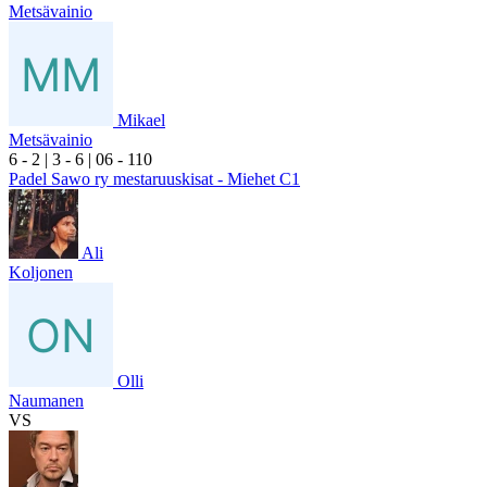
Metsävainio
Mikael
Metsävainio
6
- 2
|
3
- 6
|
0
6
- 1
10
Padel Sawo ry mestaruuskisat - Miehet C1
Ali
Koljonen
Olli
Naumanen
VS