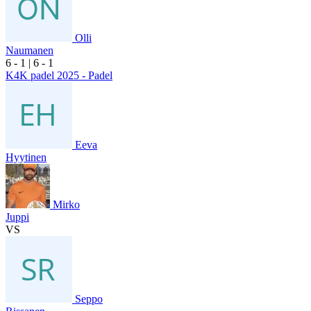
Olli
Naumanen
6
- 1
|
6
- 1
K4K padel 2025 - Padel
Eeva
Hyytinen
Mirko
Juppi
VS
Seppo