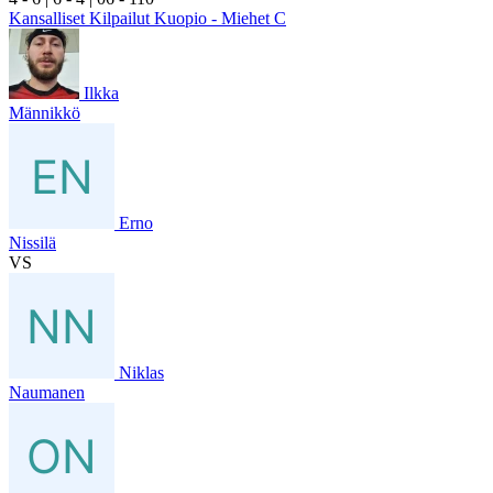
Kansalliset Kilpailut Kuopio - Miehet C
Ilkka
Männikkö
Erno
Nissilä
VS
Niklas
Naumanen