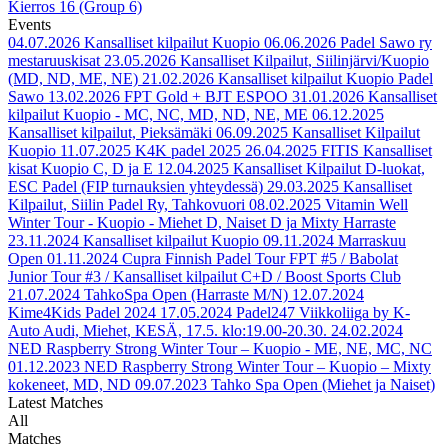
Kierros 16 (Group 6)
Events
04.07.2026
Kansalliset kilpailut Kuopio
06.06.2026
Padel Sawo ry
mestaruuskisat
23.05.2026
Kansalliset Kilpailut, Siilinjärvi/Kuopio
(MD, ND, ME, NE)
21.02.2026
Kansalliset kilpailut Kuopio Padel
Sawo
13.02.2026
FPT Gold + BJT ESPOO
31.01.2026
Kansalliset
kilpailut Kuopio - MC, NC, MD, ND, NE, ME
06.12.2025
Kansalliset kilpailut, Pieksämäki
06.09.2025
Kansalliset Kilpailut
Kuopio
11.07.2025
K4K padel 2025
26.04.2025
FITIS Kansalliset
kisat Kuopio C, D ja E
12.04.2025
Kansalliset Kilpailut D-luokat,
ESC Padel (FIP turnauksien yhteydessä)
29.03.2025
Kansalliset
Kilpailut, Siilin Padel Ry, Tahkovuori
08.02.2025
Vitamin Well
Winter Tour - Kuopio - Miehet D, Naiset D ja Mixty Harraste
23.11.2024
Kansalliset kilpailut Kuopio
09.11.2024
Marraskuu
Open
01.11.2024
Cupra Finnish Padel Tour FPT #5 / Babolat
Junior Tour #3 / Kansalliset kilpailut C+D / Boost Sports Club
21.07.2024
TahkoSpa Open (Harraste M/N)
12.07.2024
Kime4Kids Padel 2024
17.05.2024
Padel247 Viikkoliiga by K-
Auto Audi, Miehet, KESÄ, 17.5. klo:19.00-20.30.
24.02.2024
NED Raspberry Strong Winter Tour – Kuopio - ME, NE, MC, NC
01.12.2023
NED Raspberry Strong Winter Tour – Kuopio – Mixty
kokeneet, MD, ND
09.07.2023
Tahko Spa Open (Miehet ja Naiset)
Latest Matches
All
Matches