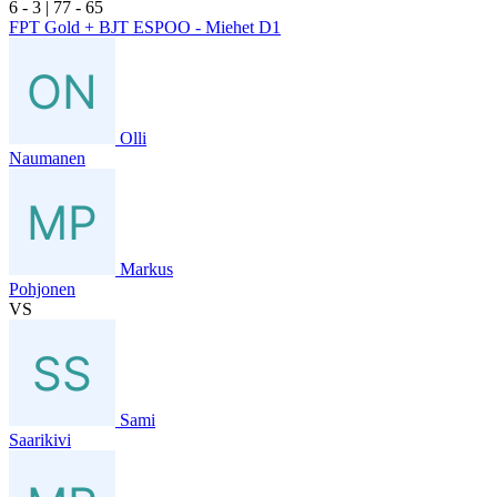
6
- 3
|
7
7
- 6
5
FPT Gold + BJT ESPOO - Miehet D1
Olli
Naumanen
Markus
Pohjonen
VS
Sami
Saarikivi