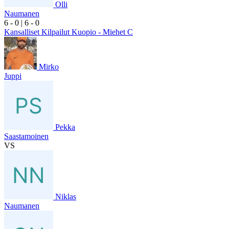
Olli
Naumanen
6
- 0
|
6
- 0
Kansalliset Kilpailut Kuopio - Miehet C
Mirko
Juppi
Pekka
Saastamoinen
VS
Niklas
Naumanen