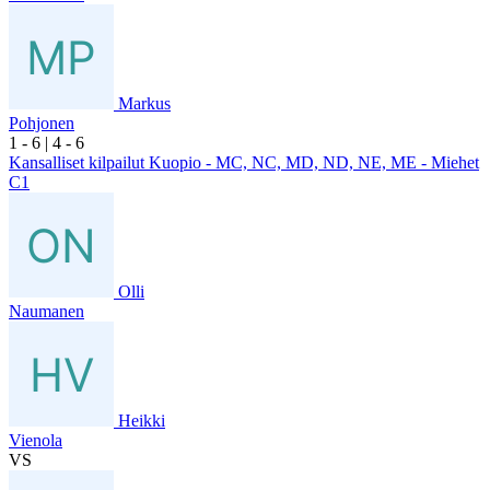
Markus
Pohjonen
1
- 6
|
4
- 6
Kansalliset kilpailut Kuopio - MC, NC, MD, ND, NE, ME - Miehet
C1
Olli
Naumanen
Heikki
Vienola
VS