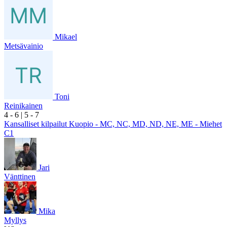
Mikael
Metsävainio
Toni
Reinikainen
4
- 6
|
5
- 7
Kansalliset kilpailut Kuopio - MC, NC, MD, ND, NE, ME - Miehet
C1
Jari
Vänttinen
Mika
Myllys