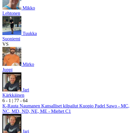
Mikko
Lehtonen
Tuukka
Suoniemi
VS
Mirko
Juppi
Jari
Kärkkäinen
6
- 1
|
7
7
- 6
4
K-Rauta Naumanen Kansalliset kilpailut Kuopio Padel Sawo - MC,
NC, MD, ND, NE, ME - Miehet C1
Jari