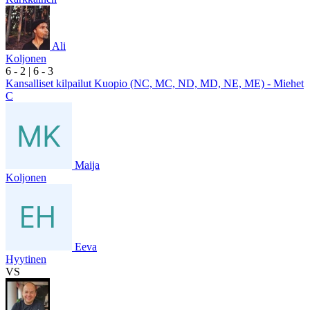
Ali
Koljonen
6
- 2
|
6
- 3
Kansalliset kilpailut Kuopio (NC, MC, ND, MD, NE, ME) - Miehet
C
Maija
Koljonen
Eeva
Hyytinen
VS