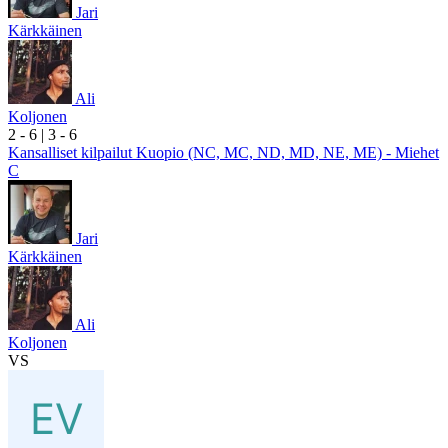
Jari
Kärkkäinen
Ali
Koljonen
2
- 6
|
3
- 6
Kansalliset kilpailut Kuopio (NC, MC, ND, MD, NE, ME) - Miehet
C
Jari
Kärkkäinen
Ali
Koljonen
VS