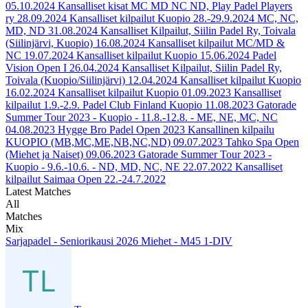
05.10.2024
Kansalliset kisat MC MD NC ND, Play Padel Players
ry
28.09.2024
Kansalliset kilpailut Kuopio 28.-29.9.2024 MC, NC,
MD, ND
31.08.2024
Kansalliset Kilpailut, Siilin Padel Ry, Toivala
(Siilinjärvi, Kuopio)
16.08.2024
Kansalliset kilpailut MC/MD &
NC
19.07.2024
Kansalliset kilpailut Kuopio
15.06.2024
Padel
Vision Open I
26.04.2024
Kansalliset Kilpailut, Siilin Padel Ry,
Toivala (Kuopio/Siilinjärvi)
12.04.2024
Kansalliset kilpailut Kuopio
16.02.2024
Kansalliset kilpailut Kuopio
01.09.2023
Kansalliset
kilpailut 1.9.-2.9. Padel Club Finland Kuopio
11.08.2023
Gatorade
Summer Tour 2023 - Kuopio - 11.8.-12.8. - ME, NE, MC, NC
04.08.2023
Hygge Bro Padel Open 2023 Kansallinen kilpailu
KUOPIO (MB,MC,ME,NB,NC,ND)
09.07.2023
Tahko Spa Open
(Miehet ja Naiset)
09.06.2023
Gatorade Summer Tour 2023 -
Kuopio - 9.6.-10.6. - ND, MD, NC, NE
22.07.2022
Kansalliset
kilpailut Saimaa Open 22.-24.7.2022
Latest Matches
All
Matches
Mix
Sarjapadel - Seniorikausi 2026 Miehet - M45 1-DIV