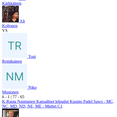
Kärkkäinen
Ali
Koljonen
VS
Toni
Reinikainen
Niko
Mustonen
6
- 1
|
7
7
- 6
5
K-Rauta Naumanen Kansalliset kilpailut Kuopio Padel Sawo - MC,
NC, MD, ND, NE, ME - Miehet C1