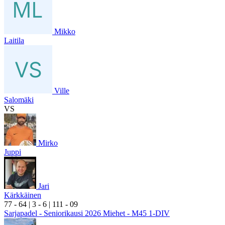
Mikko
Laitila
Ville
Salomäki
VS
Mirko
Juppi
Jari
Kärkkäinen
7
7
- 6
4
|
3
- 6
|
1
11
- 0
9
Sarjapadel - Seniorikausi 2026 Miehet - M45 1-DIV