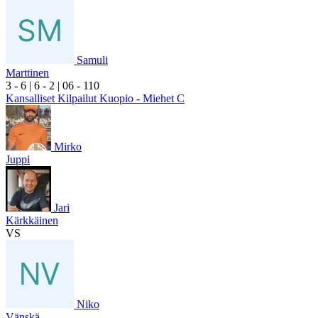
Samuli
Marttinen
3
- 6
|
6
- 2
|
0
6
- 1
10
Kansalliset Kilpailut Kuopio - Miehet C
Mirko
Juppi
Jari
Kärkkäinen
VS
Niko
Vänskä