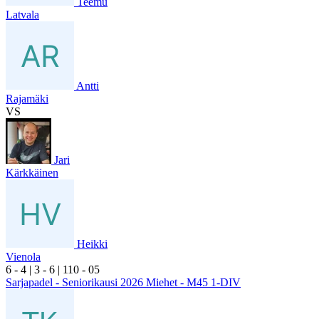
Teemu
Latvala
Antti
Rajamäki
VS
Jari
Kärkkäinen
Heikki
Vienola
6
- 4
|
3
- 6
|
1
10
- 0
5
Sarjapadel - Seniorikausi 2026 Miehet - M45 1-DIV