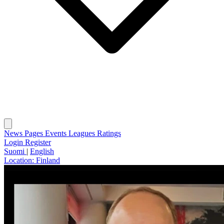
News
Pages
Events
Leagues
Ratings
Login
Register
Suomi
|
English
Location:
Finland