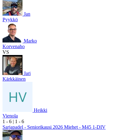
Jan
Pyykkö
Marko
Korvenaho
VS
Jari
Kärkkäinen
Heikki
Vienola
1
- 6
|
1
- 6
Sarjapadel - Seniorikausi 2026 Miehet - M45 1-DIV