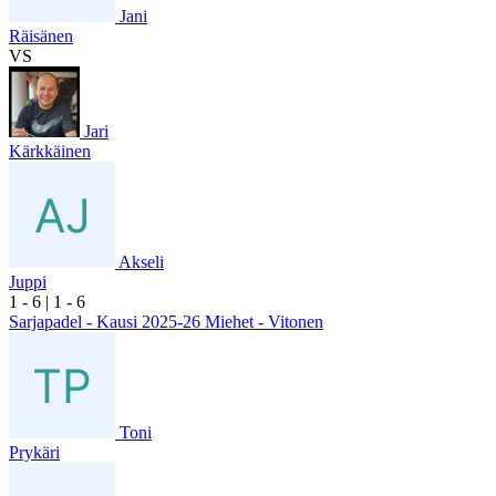
Jani
Räisänen
VS
Jari
Kärkkäinen
Akseli
Juppi
1
- 6
|
1
- 6
Sarjapadel - Kausi 2025-26 Miehet - Vitonen
Toni
Prykäri