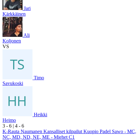
Jari
Kärkkäinen
Ali
Koljonen
VS
Timo
Savukoski
Heikki
Heimo
3
- 6
|
4
- 6
K-Rauta Naumanen Kansalliset kilpailut Kuopio Padel Sawo - MC,
NC, MD, ND, NE, ME - Miehet C1