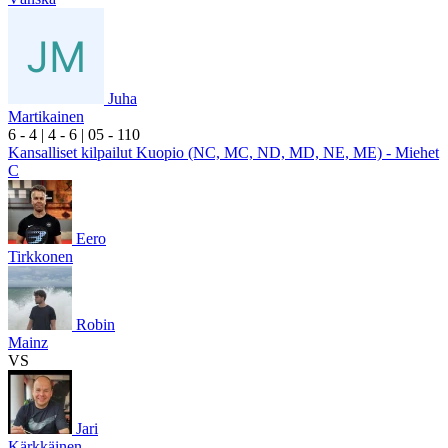
Juha
Martikainen
6
- 4
|
4
- 6
|
0
5
- 1
10
Kansalliset kilpailut Kuopio (NC, MC, ND, MD, NE, ME) - Miehet
C
Eero
Tirkkonen
Robin
Mainz
VS
Jari
Kärkkäinen