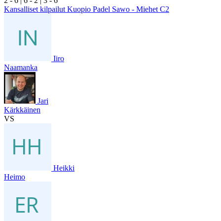
2
- 6
|
6
- 2
|
3
- 6
Kansalliset kilpailut Kuopio Padel Sawo - Miehet C2
Iiro
Naamanka
Jari
Kärkkäinen
VS
Heikki
Heimo