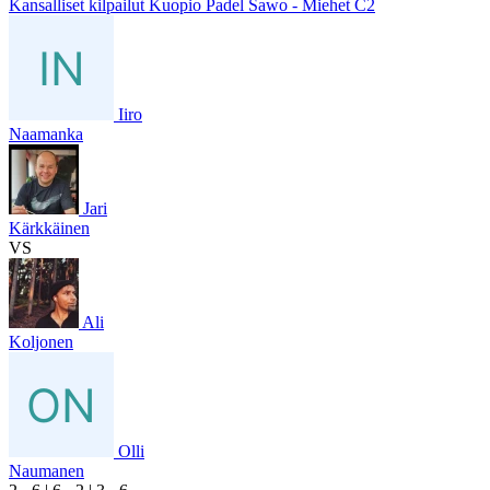
Kansalliset kilpailut Kuopio Padel Sawo - Miehet C2
Iiro
Naamanka
Jari
Kärkkäinen
VS
Ali
Koljonen
Olli
Naumanen