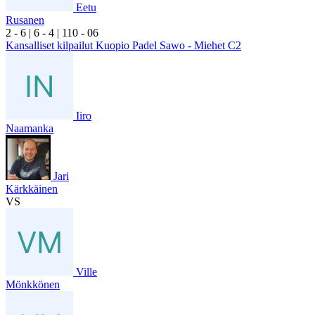
Eetu
Rusanen
2
- 6
|
6
- 4
|
1
10
- 0
6
Kansalliset kilpailut Kuopio Padel Sawo - Miehet C2
Iiro
Naamanka
Jari
Kärkkäinen
VS
Ville
Mönkkönen