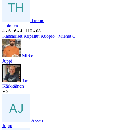
Tuomo
Halonen
4
- 6
|
6
- 4
|
1
10
- 0
8
Kansalliset Kilpailut Kuopio - Miehet C
Mirko
Juppi
Jari
Kärkkäinen
VS
Akseli
Juppi