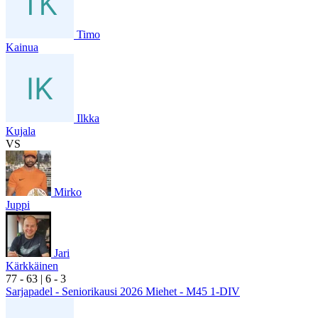
Timo
Kainua
Ilkka
Kujala
VS
Mirko
Juppi
Jari
Kärkkäinen
7
7
- 6
3
|
6
- 3
Sarjapadel - Seniorikausi 2026 Miehet - M45 1-DIV