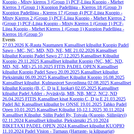
Kuopio - Mixty kierros 3 (Group 1)
PCF-Liiga Kuopio - Miehet
Kierros 3 (Group 1)
Kuopion Padelliiga - Kierros 18 (Group 3)
Kuopion Padelliiga - Kierros 17 (Group 4)
PCF-Liiga Kuopio -
Mixty Kierros 2 (Group 1)
PCF-Liiga Kuopio - Miehet Kierros 2
(Group 1)
PCF-Liiga Kuopio - Mixty Kierros 1 (Group 1)
PCF-
Liiga Kuopio - Miehet Kierros 1 (Group 1)
Kuopion Padelliiga -
Kierros 16 (Group 5)
Events
27.03.2026
K-Rauta Naumanen Kansalliset kilpailut Kuopio Padel
Sawo - MC, NC, MD, ND, NE, ME
21.02.2026
Kansalliset
kilpailut Kuopio Padel Sawo
27.12.2025
Kansalliset Kilpailut
Kuopio
29.11.2025
Kansalliset kilpailut Kuopio (NC, MC, ND,
MD, NE, ME)
25.10.2025
FITIS PADEL OPEN Kansalliset
kilpailut Kuopio Padel Sawo
20.09.2025
Kansalliset kilpailut,
Pieksämäki
06.09.2025
Kansalliset Kilpailut Kuopio
16.08.2025
Kansalliset kilpailut, Kulmasport Savonlinna
02.08.2025
Kansalliset
kilpailut Kuopio (B, C, D ja E luokat)
02.05.2025
Kansalliset
kilpailut Padel Adder - Jyväskylä, MB, NB, MC2, NC2, ND
26.04.2025
FITIS Kansalliset kisat Kuopio C, D ja E
21.03.2025
Padel Jkl: Kansalliset kilpailut by ONSE
19.01.2025
Tahko Padel
Open
10.01.2025
Kansalliset Kilpailut 10-12.1.2025
30.11.2024
Kansalliset Kilpailut, Siilin Padel Ry, Toivala (Kuopio, Siilinjärvi)
02.11.2024
Kansalliset kilpailut, Pieksämäki
25.10.2024
BIKETAXI PADEL OPEN 2024 Kansalliset kilpailut KUOPIO
11.10.2024
Padel Vision - Turnaus (Harraste- ja kilpasarjat)