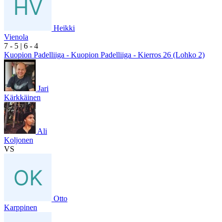
Heikki
Vienola
7
- 5
|
6
- 4
Kuopion Padelliiga - Kuopion Padelliiga - Kierros 26 (Lohko 2)
Jari
Kärkkäinen
Ali
Koljonen
VS
Otto
Karppinen