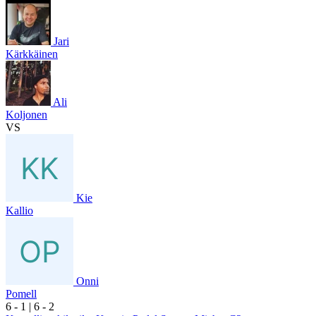
Jari
Kärkkäinen
Ali
Koljonen
VS
Kie
Kallio
Onni
Pomell
6
- 1
|
6
- 2