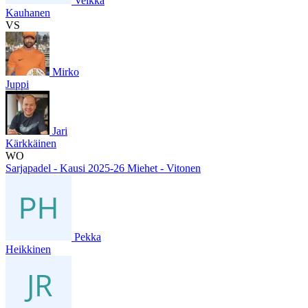
Veikka
Kauhanen
VS
Mirko
Juppi
Jari
Kärkkäinen
WO
Sarjapadel - Kausi 2025-26 Miehet - Vitonen
Pekka
Heikkinen