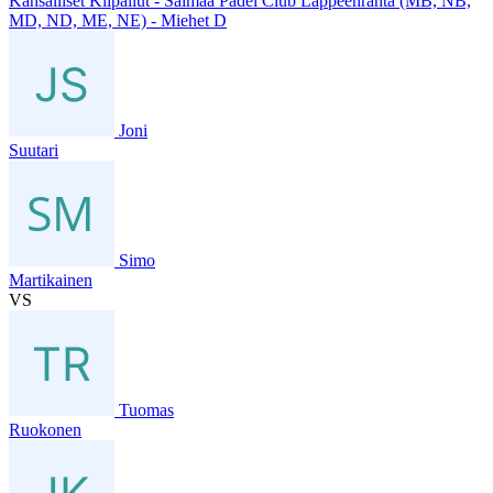
Kansalliset Kilpailut - Saimaa Padel Club Lappeenranta (MB, NB,
MD, ND, ME, NE) - Miehet D
Joni
Suutari
Simo
Martikainen
VS
Tuomas
Ruokonen