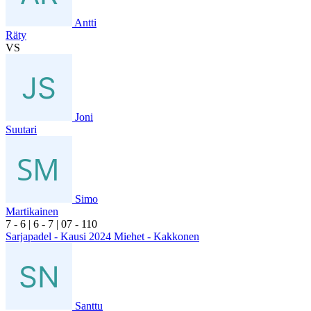
Antti
Räty
VS
Joni
Suutari
Simo
Martikainen
7
- 6
|
6
- 7
|
0
7
- 1
10
Sarjapadel - Kausi 2024 Miehet - Kakkonen
Santtu