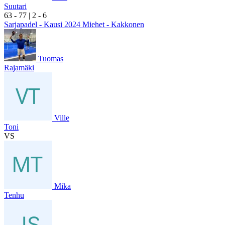
Suutari
6
3
- 7
7
|
2
- 6
Sarjapadel - Kausi 2024 Miehet - Kakkonen
Tuomas
Rajamäki
Ville
Toni
VS
Mika
Tenhu