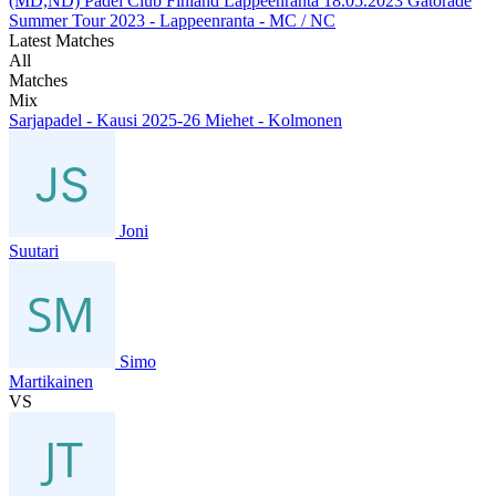
(MD,ND) Padel Club Finland Lappeenranta
18.05.2023
Gatorade
Summer Tour 2023 - Lappeenranta - MC / NC
Latest Matches
All
Matches
Mix
Sarjapadel - Kausi 2025-26 Miehet - Kolmonen
Joni
Suutari
Simo
Martikainen
VS