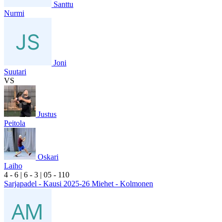
Santtu
Nurmi
Joni
Suutari
VS
Justus
Peitola
Oskari
Laiho
4
- 6
|
6
- 3
|
0
5
- 1
10
Sarjapadel - Kausi 2025-26 Miehet - Kolmonen