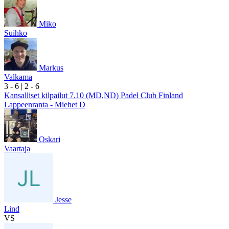
Miko
Suihko
Markus
Valkama
3
- 6
|
2
- 6
Kansalliset kilpailut 7.10 (MD,ND) Padel Club Finland
Lappeenranta - Miehet D
Oskari
Vaartaja
Jesse
Lind
VS