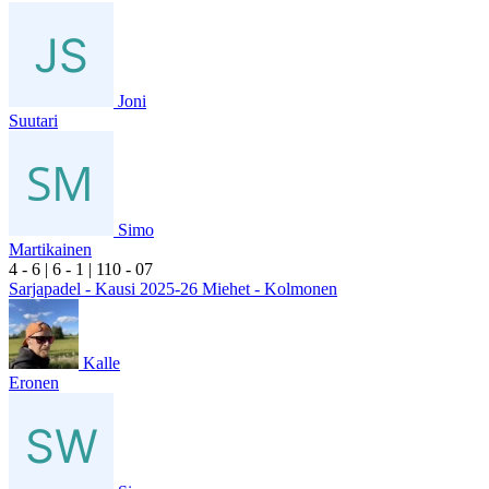
Joni
Suutari
Simo
Martikainen
4
- 6
|
6
- 1
|
1
10
- 0
7
Sarjapadel - Kausi 2025-26 Miehet - Kolmonen
Kalle
Eronen