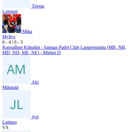
Teemu
Lajunen
Mika
Myllys
6
- 4
|
6
- 3
Kansalliset Kilpailut - Saimaa Padel Club Lappeenranta (MB, NB,
MD, ND, ME, NE) - Miehet D
Aki
Mäkipää
Jyri
Laitimo
VS