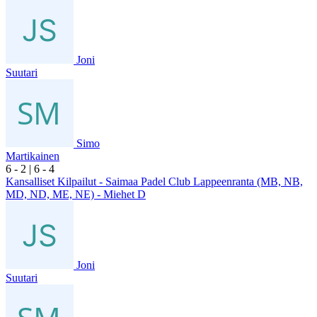
Joni
Suutari
Simo
Martikainen
6
- 2
|
6
- 4
Kansalliset Kilpailut - Saimaa Padel Club Lappeenranta (MB, NB,
MD, ND, ME, NE) - Miehet D
Joni
Suutari