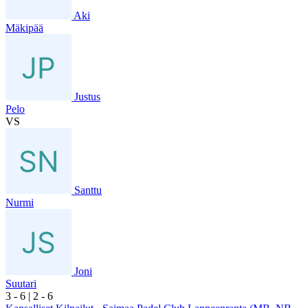
Aki
Mäkipää
Justus
Pelo
VS
Santtu
Nurmi
Joni
Suutari
3
- 6
|
2
- 6