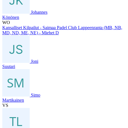
Johannes
Könönen
WO
Kansalliset Kilpailut - Saimaa Padel Club Lappeenranta (MB, NB,
MD, ND, ME, NE) - Miehet D
Joni
Suutari
Simo
Martikainen
VS