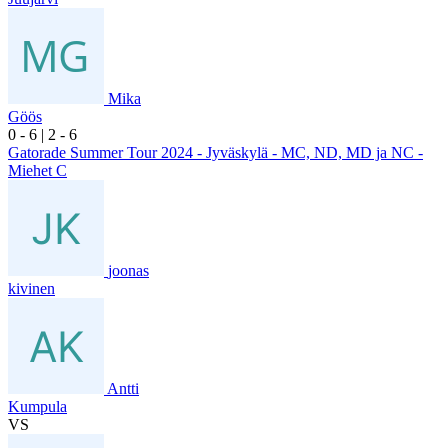
Mika
Göös
0
- 6
|
2
- 6
Gatorade Summer Tour 2024 - Jyväskylä - MC, ND, MD ja NC -
Miehet C
joonas
kivinen
Antti
Kumpula
VS