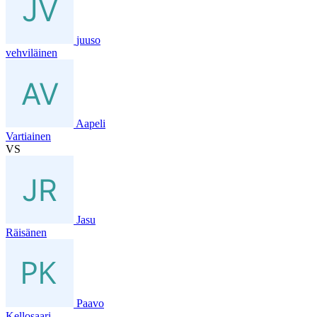
juuso
vehviläinen
Aapeli
Vartiainen
VS
Jasu
Räisänen
Paavo
Kellosaari