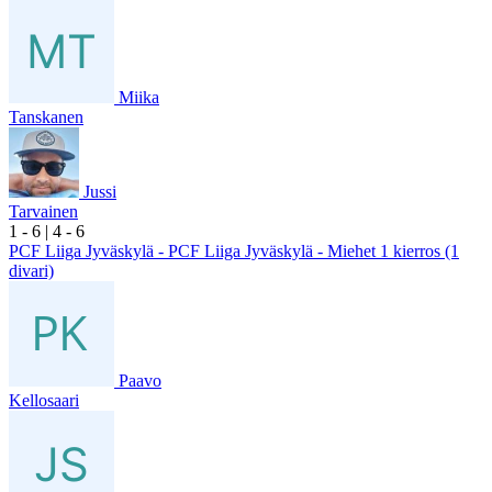
Miika
Tanskanen
Jussi
Tarvainen
1
- 6
|
4
- 6
PCF Liiga Jyväskylä - PCF Liiga Jyväskylä - Miehet 1 kierros (1
divari)
Paavo
Kellosaari