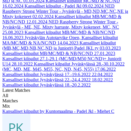
MD ja NC
01.03.2024
Kansalliset kilpailut MC/MD & NC/ND
16.02.2024
Kansalliset kilpailut - Padel Jkl
09.02.2024
NED
Raspberry Strong Winter Tour - Jyväskylä - MD,ND,MC,NC,NE ja
Mixty kokeneet
02.02.2024
Kansalliset kilpailut MB/MC/MD &
NB/NC/ND
12.01.2024
NED Raspberry Strong Winter Tour -
Jyväskylä - ME, NE, Mixty harraste, Mixty kokeneet, MC, NC
25.08.2023
Kansalliset kilpailut MB/MC/MD & NB/NC/ND
16.06.2023
Jyväskylän Autotarvike Open, Kansalliset kilpailut
MA/MC/MD & NA/NC/ND
14.04.2023
Kansalliset kilpailut
(MB,MC,MD,NB,NC,ND ja Juniorit) Padel JKL ry
03.03.2023
Kansalliset kilpailut MB/MC/MD & NB/NC/ND
27.01.2023
Kansalliset kilpailut 27.1-29.1 (MC/MD/M50 NC/ND)+ Juniorit
U14
28.10.2022
Kansalliset kilpailut Jyväskylässä 28.-30.10.2022
(MC, MD, ME, M45, M55, NC, ND, N45, N55)
17.06.2022
Kansalliset kilpailut Jyväskylässä 17.-19.6.2022
22.04.2022
Kansalliset kilpailut Jyväskylässä 22.-24.4.2022
18.02.2022
Kansalliset kilpailut Jyväskylässä 18.-20.2.2022
Latest Matches
All
Matches
Mix
Kansalliset kilpailut by Kuntomaailma - Padel Jkl - Miehet C