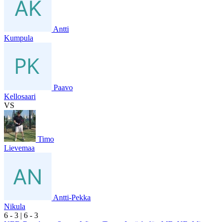
Antti
Kumpula
Paavo
Kellosaari
VS
Timo
Lievemaa
Antti-Pekka
Nikula
6
- 3
|
6
- 3