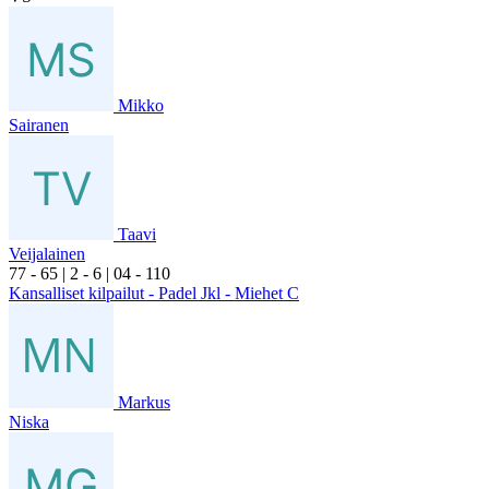
Mikko
Sairanen
Taavi
Veijalainen
7
7
- 6
5
|
2
- 6
|
0
4
- 1
10
Kansalliset kilpailut - Padel Jkl - Miehet C
Markus
Niska