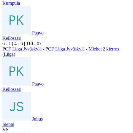
Kumpula
Paavo
Kellosaari
6
- 1
|
4
- 6
|
1
10
- 0
7
PCF Liiga Jyväskylä - PCF Liiga Jyväskylä - Miehet 2 kierros
(Liiga)
Paavo
Kellosaari
Julius
Sieppi
VS