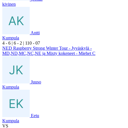
kivinen
Antti
Kumpula
4
- 6
|
6
- 2
|
1
10
- 0
7
NED Raspberry Strong Winter Tour - Jyväskylä -
MD,ND,MC,NC,NE ja Mixty kokeneet - Miehet C
Juuso
Kumpula
Eetu
Kumpula
VS