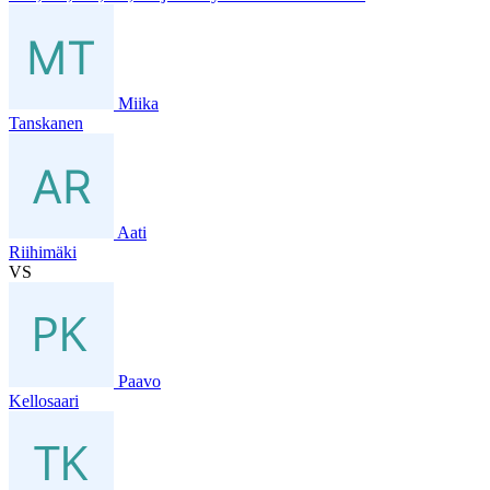
Miika
Tanskanen
Aati
Riihimäki
VS
Paavo
Kellosaari