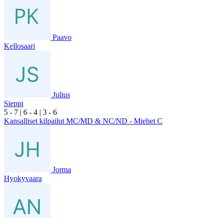
Paavo
Kellosaari
Julius
Sieppi
5
- 7
|
6
- 4
|
3
- 6
Kansalliset kilpailut MC/MD & NC/ND - Miehet C
Jorma
Hyokyvaara