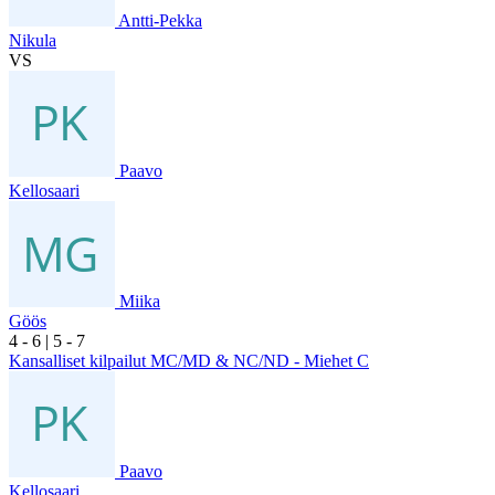
Antti-Pekka
Nikula
VS
Paavo
Kellosaari
Miika
Göös
4
- 6
|
5
- 7
Kansalliset kilpailut MC/MD & NC/ND - Miehet C
Paavo
Kellosaari