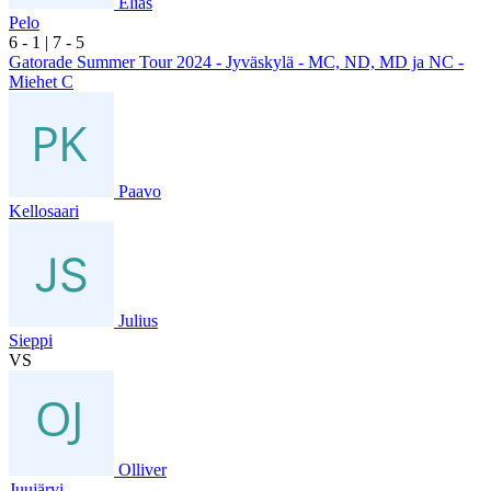
Elias
Pelo
6
- 1
|
7
- 5
Gatorade Summer Tour 2024 - Jyväskylä - MC, ND, MD ja NC -
Miehet C
Paavo
Kellosaari
Julius
Sieppi
VS
Olliver
Juujärvi