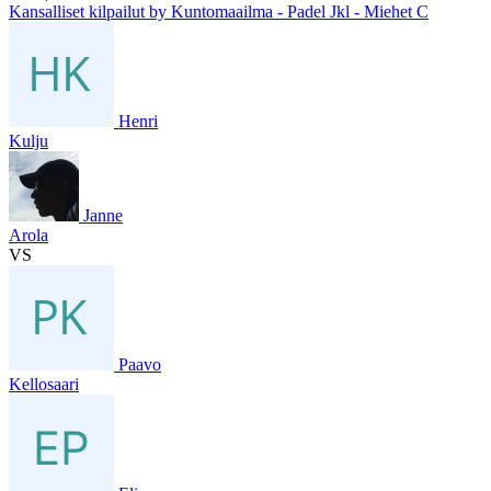
Kansalliset kilpailut by Kuntomaailma - Padel Jkl - Miehet C
Henri
Kulju
Janne
Arola
VS
Paavo
Kellosaari