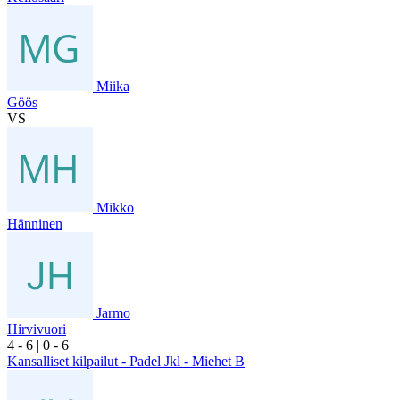
Miika
Göös
VS
Mikko
Hänninen
Jarmo
Hirvivuori
4
- 6
|
0
- 6
Kansalliset kilpailut - Padel Jkl - Miehet B