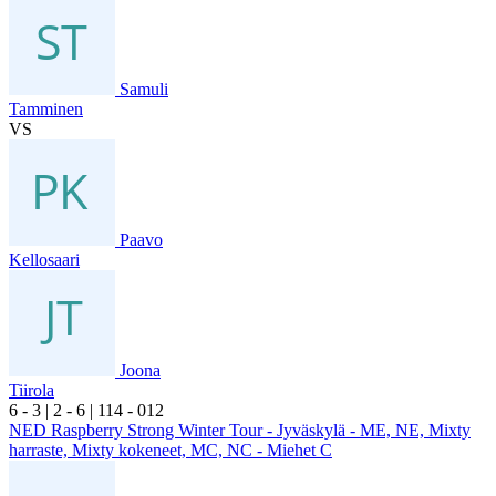
Samuli
Tamminen
VS
Paavo
Kellosaari
Joona
Tiirola
6
- 3
|
2
- 6
|
1
14
- 0
12
NED Raspberry Strong Winter Tour - Jyväskylä - ME, NE, Mixty
harraste, Mixty kokeneet, MC, NC - Miehet C