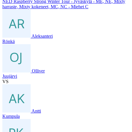
NED Raspberry Strong Winter Tour - Jyväskylä - ME, NE, Mixty
harraste, Mixty kokeneet, MC, NC - Miehet C
Aleksanteri
Rönkä
Olliver
Juujärvi
VS
Antti
Kumpula