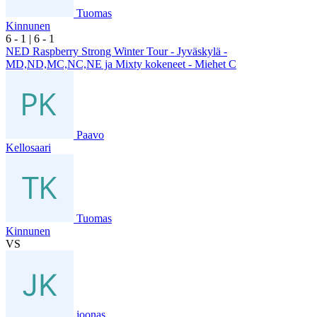
Tuomas
Kinnunen
6
- 1
|
6
- 1
NED Raspberry Strong Winter Tour - Jyväskylä -
MD,ND,MC,NC,NE ja Mixty kokeneet - Miehet C
Paavo
Kellosaari
Tuomas
Kinnunen
VS
joonas