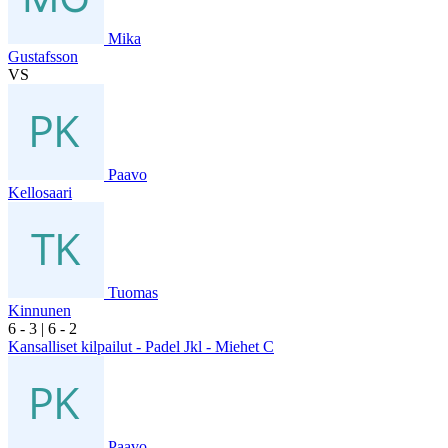
Mika
Gustafsson
VS
Paavo
Kellosaari
Tuomas
Kinnunen
6
- 3
|
6
- 2
Kansalliset kilpailut - Padel Jkl - Miehet C
Paavo