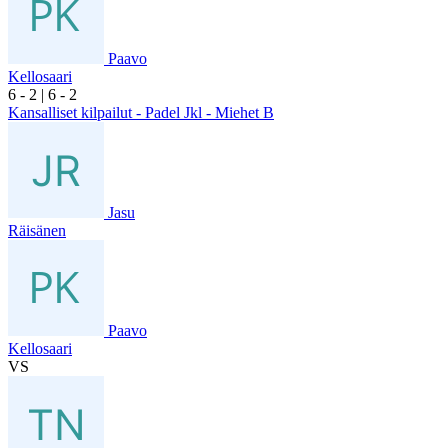
Paavo
Kellosaari
6
- 2
|
6
- 2
Kansalliset kilpailut - Padel Jkl - Miehet B
Jasu
Räisänen
Paavo
Kellosaari
VS