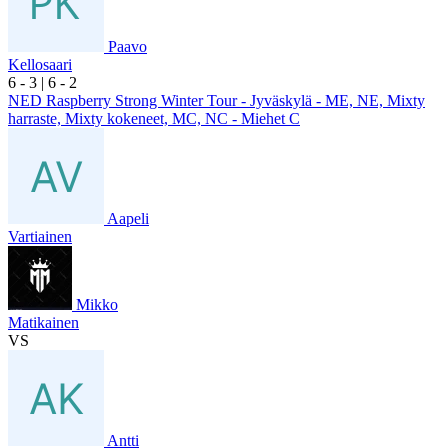
Paavo
Kellosaari
6
- 3
|
6
- 2
NED Raspberry Strong Winter Tour - Jyväskylä - ME, NE, Mixty
harraste, Mixty kokeneet, MC, NC - Miehet C
Aapeli
Vartiainen
Mikko
Matikainen
VS
Antti