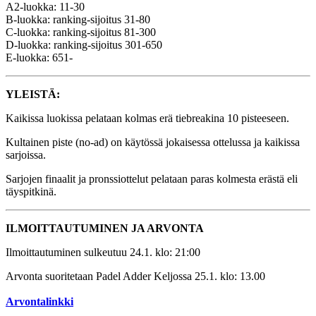
A2-luokka: 11-30
B-luokka: ranking-sijoitus 31-80
C-luokka: ranking-sijoitus 81-300
D-luokka: ranking-sijoitus 301-650
E-luokka: 651-
YLEISTÄ:
Kaikissa luokissa pelataan kolmas erä tiebreakina 10 pisteeseen.
Kultainen piste (no-ad) on käytössä jokaisessa ottelussa ja kaikissa
sarjoissa.
Sarjojen finaalit ja pronssiottelut pelataan paras kolmesta erästä eli
täyspitkinä.
ILMOITTAUTUMINEN JA ARVONTA
Ilmoittautuminen sulkeutuu 24.1. klo: 21:00
Arvonta suoritetaan Padel Adder Keljossa 25.1. klo: 13.00
Arvontalinkki