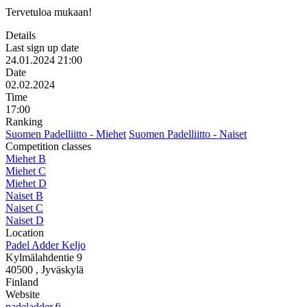
Tervetuloa mukaan!
Details
Last sign up date
24.01.2024 21:00
Date
02.02.2024
Time
17:00
Ranking
Suomen Padelliitto - Miehet
Suomen Padelliitto - Naiset
Competition classes
Miehet B
Miehet C
Miehet D
Naiset B
Naiset C
Naiset D
Location
Padel Adder Keljo
Kylmälahdentie 9
40500
, Jyväskylä
Finland
Website
padeladder.fi