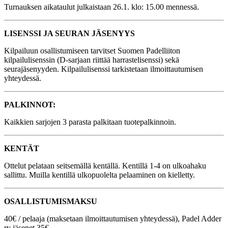
Turnauksen aikataulut julkaistaan 26.1. klo: 15.00 mennessä.
LISENSSI JA SEURAN JÄSENYYS
Kilpailuun osallistumiseen tarvitset Suomen Padelliiton
kilpailulisenssin (D-sarjaan riittää harrastelisenssi) sekä
seurajäsenyyden. Kilpailulisenssi tarkistetaan ilmoittautumisen
yhteydessä.
PALKINNOT:
Kaikkien sarjojen 3 parasta palkitaan tuotepalkinnoin.
KENTÄT
Ottelut pelataan seitsemällä kentällä. Kentillä 1-4 on ulkoahaku
sallittu. Muilla kentillä ulkopuolelta pelaaminen on kielletty.
OSALLISTUMISMAKSU
40€ / pelaaja (maksetaan ilmoittautumisen yhteydessä), Padel Adder
ry jäsenet 35€