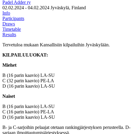
Padel Adder ry
02.02.2024 - 04.02.2024
Jyväskylä, Finland
Info
Participants
Draws
Timetable
Results
Tervetuloa mukaan Kansallisiin kilpailuihin Jyväskylään.
KILPAILULUOKAT:
Miehet
B (16 parin kaavio) LA-SU
C (32 parin kaavio) PE-LA
D (16 parin kaavio) LA-SU
Naiset
B (16 parin kaavio) LA-SU
C (16 parin kaavio) PE-LA
D (16 parin kaavio) LA-SU
B- ja C-sarjoihin pelaajat otetaan rankingjärjestyksen perusteella. D-
sarjaan ilmoittautumisjärjestyksessä.