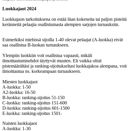
Luokkajaot 2024
Luokkajaon tarkoituksena on estää liian kokeneita tai paljon pisteitä
keränneitä pelaajia osallistumasta alempien sarjojen turnauksiin.
Esimerkiksi miehissä sijoilla 1-40 olevat pelaajat (A-luokka) eivät
saa osallistua B-luokan turnaukseen.
Ylempiin luokkiin voit osallistua vapaasti, mikäli
ilmoittautumisehdot täyttyvät muuten. Eli vaikka olisit
pistemäärältäsi ja ranking-sijoitukseltasi luokkajakoa alempana, voit
ilmoittautua ns. korkeampaan turnaukseen.
Miesten luokkajaot
A-luokka: 1-50
A2-luokka: 16-50
B-luokka: ranking-sijoitus 51-150
C-luokka: ranking-sijoitus 151-600
D-luokka: ranking-sijoitus 601-1500
E-luokka: ranking-sijoitus 1501-
Naisten luokkajaot
A-luokka: 1-30