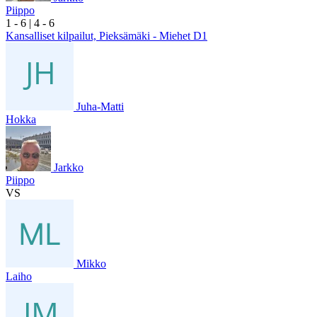
Piippo
1
- 6
|
4
- 6
Kansalliset kilpailut, Pieksämäki - Miehet D1
Juha-Matti
Hokka
Jarkko
Piippo
VS
Mikko
Laiho