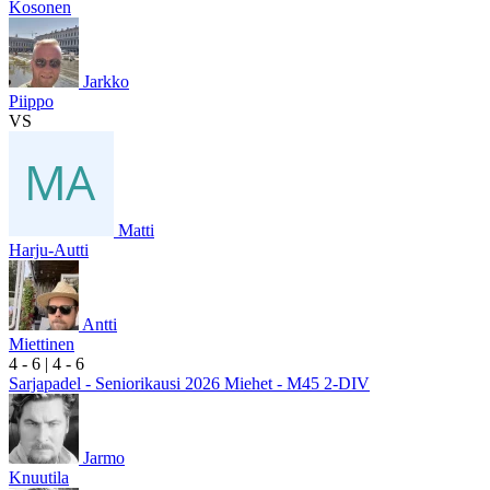
Kosonen
Jarkko
Piippo
VS
Matti
Harju-Autti
Antti
Miettinen
4
- 6
|
4
- 6
Sarjapadel - Seniorikausi 2026 Miehet - M45 2-DIV
Jarmo
Knuutila