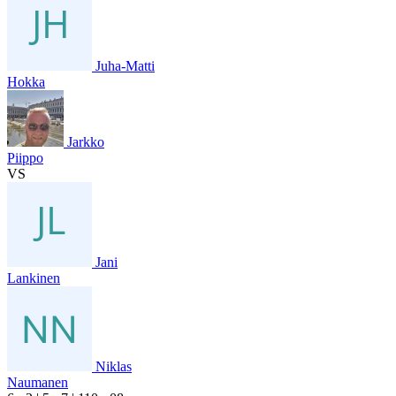
Juha-Matti
Hokka
Jarkko
Piippo
VS
Jani
Lankinen
Niklas
Naumanen