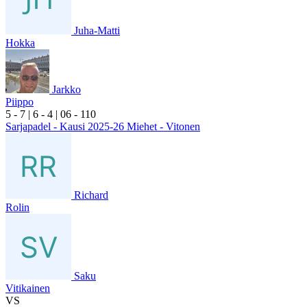
Juha-Matti
Hokka
Jarkko
Piippo
5
- 7
|
6
- 4
|
0
6
- 1
10
Sarjapadel - Kausi 2025-26 Miehet - Vitonen
Richard
Rolin
Saku
Vitikainen
VS