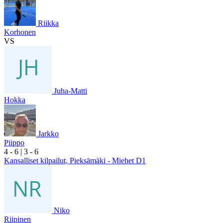
Riikka
Korhonen
VS
Juha-Matti
Hokka
Jarkko
Piippo
4
- 6
|
3
- 6
Kansalliset kilpailut, Pieksämäki - Miehet D1
Niko
Riipinen