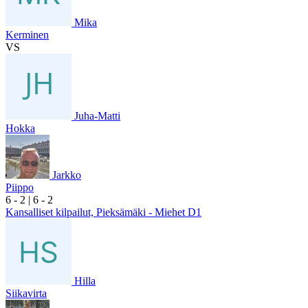
Mika
Kerminen
VS
Juha-Matti
Hokka
Jarkko
Piippo
6
- 2
|
6
- 2
Kansalliset kilpailut, Pieksämäki - Miehet D1
Hilla
Siikavirta