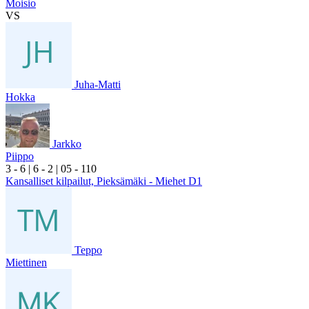
Moisio
VS
Juha-Matti
Hokka
Jarkko
Piippo
3
- 6
|
6
- 2
|
0
5
- 1
10
Kansalliset kilpailut, Pieksämäki - Miehet D1
Teppo
Miettinen