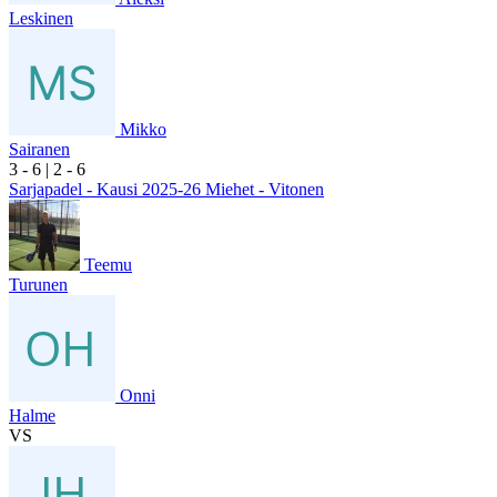
Leskinen
Mikko
Sairanen
3
- 6
|
2
- 6
Sarjapadel - Kausi 2025-26 Miehet - Vitonen
Teemu
Turunen
Onni
Halme
VS