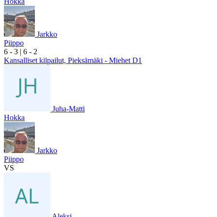
Hokka
Jarkko
Piippo
6
- 3
|
6
- 2
Kansalliset kilpailut, Pieksämäki - Miehet D1
Juha-Matti
Hokka
Jarkko
Piippo
VS
Aleksi