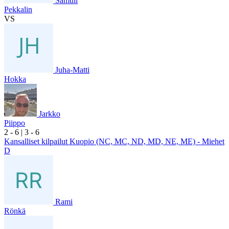
Samuli
Pekkalin
VS
Juha-Matti
Hokka
Jarkko
Piippo
2
- 6
|
3
- 6
Kansalliset kilpailut Kuopio (NC, MC, ND, MD, NE, ME) - Miehet
D
Rami
Rönkä