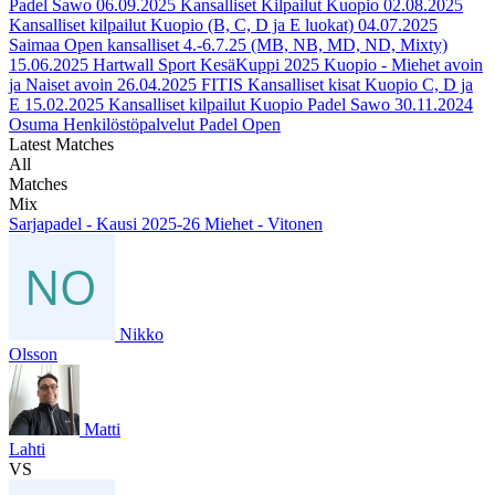
Padel Sawo
06.09.2025
Kansalliset Kilpailut Kuopio
02.08.2025
Kansalliset kilpailut Kuopio (B, C, D ja E luokat)
04.07.2025
Saimaa Open kansalliset 4.-6.7.25 (MB, NB, MD, ND, Mixty)
15.06.2025
Hartwall Sport KesäKuppi 2025 Kuopio - Miehet avoin
ja Naiset avoin
26.04.2025
FITIS Kansalliset kisat Kuopio C, D ja
E
15.02.2025
Kansalliset kilpailut Kuopio Padel Sawo
30.11.2024
Osuma Henkilöstöpalvelut Padel Open
Latest Matches
All
Matches
Mix
Sarjapadel - Kausi 2025-26 Miehet - Vitonen
Nikko
Olsson
Matti
Lahti
VS