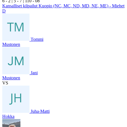
6
- 2
|
5
- 7
|
1
10
- 0
8
Kansalliset kilpailut Kuopio (NC, MC, ND, MD, NE, ME) - Miehet
D
Tommi
Mustonen
Jani
Mustonen
VS
Juha-Matti
Hokka