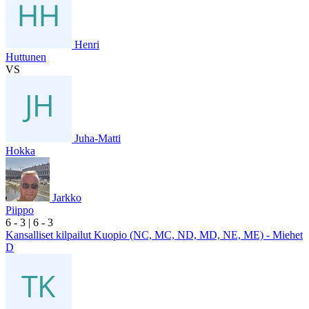
Henri
Huttunen
VS
Juha-Matti
Hokka
Jarkko
Piippo
6
- 3
|
6
- 3
Kansalliset kilpailut Kuopio (NC, MC, ND, MD, NE, ME) - Miehet
D