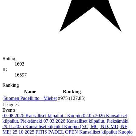
Rating
1693
ID
16597
Ranking
Name
Ranking
Suomen Padelliitto - Miehet
#975 (127.85)
Leagues
Events
07.08.2026
Kansalliset kilpailut - Kuopio
02.05.2026
Kansalliset
kilpailut, Pieksämäki
07.03.2026
Kansalliset kilpailut, Pieksämäki
29.11.2025
Kansalliset kilpailut Kuopio (NC, MC, ND, MD, NE,
ME)
25.10.2025
FITIS PADEL OPEN Kansalliset kilpailut Kuopio