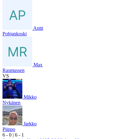
Antti
Pohjankoski
Max
Rasmussen
VS
Mikko
Nykänen
Jarkko
Piippo
6
- 0
|
6
- 1