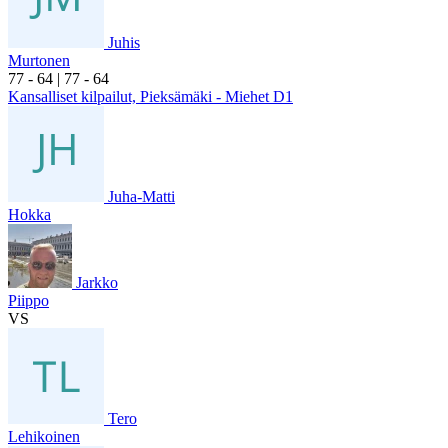
Juhis
Murtonen
7
7
- 6
4
|
7
7
- 6
4
Kansalliset kilpailut, Pieksämäki - Miehet D1
Juha-Matti
Hokka
Jarkko
Piippo
VS
Tero
Lehikoinen