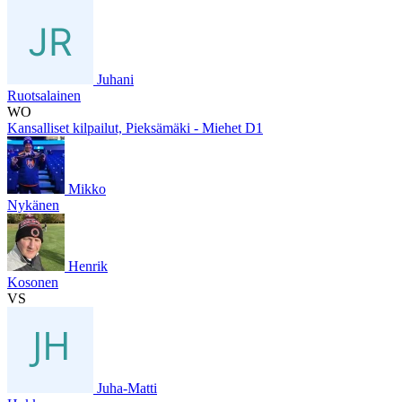
Juhani
Ruotsalainen
WO
Kansalliset kilpailut, Pieksämäki - Miehet D1
Mikko
Nykänen
Henrik
Kosonen
VS
Juha-Matti