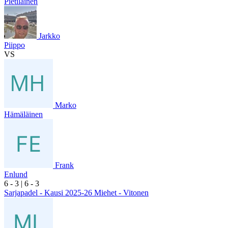
Pietiläinen
Jarkko
Piippo
VS
Marko
Hämäläinen
Frank
Enlund
6
- 3
|
6
- 3
Sarjapadel - Kausi 2025-26 Miehet - Vitonen