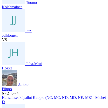
Tuomo
Kolehmainen
Juri
Jolkkonen
VS
Juha-Matti
Hokka
Jarkko
Piippo
6
- 2
|
6
- 4
Kansalliset kilpailut Kuopio (NC, MC, ND, MD, NE, ME) - Miehet
D