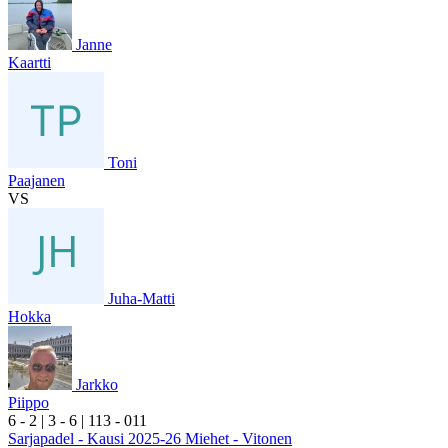
Janne
Kaartti
Toni
Paajanen
VS
Juha-Matti
Hokka
Jarkko
Piippo
6
- 2
|
3
- 6
|
1
13
- 0
11
Sarjapadel - Kausi 2025-26 Miehet - Vitonen