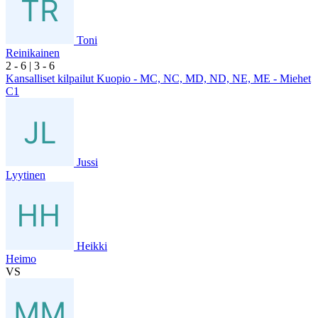
Toni
Reinikainen
2
- 6
|
3
- 6
Kansalliset kilpailut Kuopio - MC, NC, MD, ND, NE, ME - Miehet
C1
Jussi
Lyytinen
Heikki
Heimo
VS