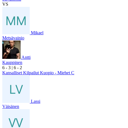
VS
Mikael
Metsävainio
Antti
Kauppinen
6
- 3
|
6
- 2
Kansalliset Kilpailut Kuopio - Miehet C
Lassi
Väisänen