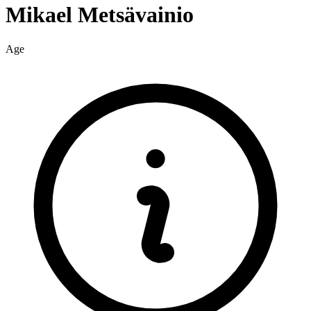
Mikael
Metsävainio
Age