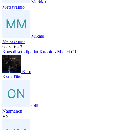
Markku
Metsävainio
Mikael
Metsävainio
6
- 3
|
6
- 3
Kansalliset kilpailut Kuopio - Miehet C1
Karo
Kymäläinen
Olli
Naumanen
VS