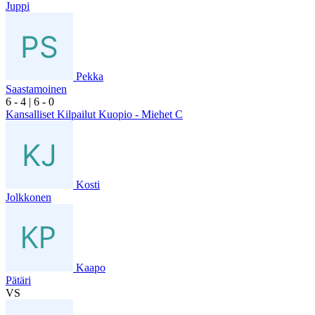
Juppi
Pekka
Saastamoinen
6
- 4
|
6
- 0
Kansalliset Kilpailut Kuopio - Miehet C
Kosti
Jolkkonen
Kaapo
Pätäri
VS