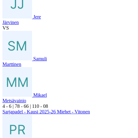
Jere
Järvinen
VS
Samuli
Marttinen
Mikael
Metsävainio
4
- 6
|
7
8
- 6
6
|
1
10
- 0
8
Sarjapadel - Kausi 2025-26 Miehet - Vitonen