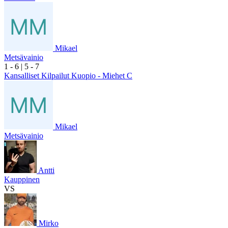
Mikael
Metsävainio
1
- 6
|
5
- 7
Kansalliset Kilpailut Kuopio - Miehet C
Mikael
Metsävainio
Antti
Kauppinen
VS
Mirko