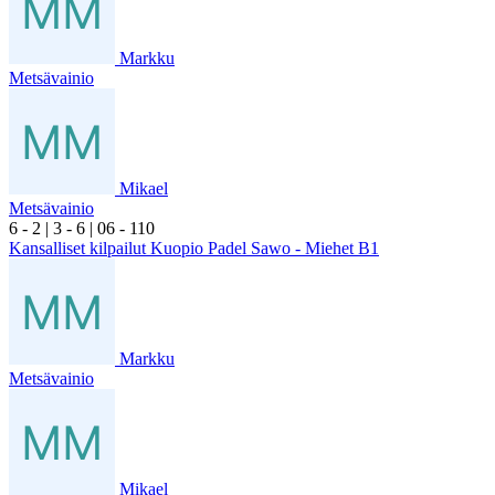
Markku
Metsävainio
Mikael
Metsävainio
6
- 2
|
3
- 6
|
0
6
- 1
10
Kansalliset kilpailut Kuopio Padel Sawo - Miehet B1
Markku
Metsävainio
Mikael