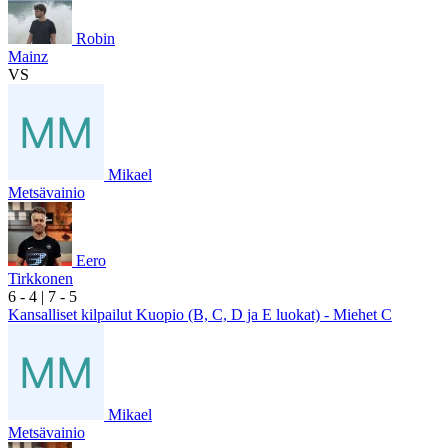
Robin
Mainz
VS
Mikael
Metsävainio
Eero
Tirkkonen
6
- 4
|
7
- 5
Kansalliset kilpailut Kuopio (B, C, D ja E luokat) - Miehet C
Mikael
Metsävainio