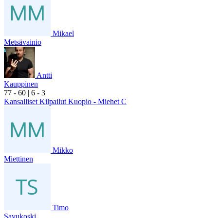
Mikael
Metsävainio
Antti
Kauppinen
7
7
- 6
0
|
6
- 3
Kansalliset Kilpailut Kuopio - Miehet C
Mikko
Miettinen
Timo
Savukoski