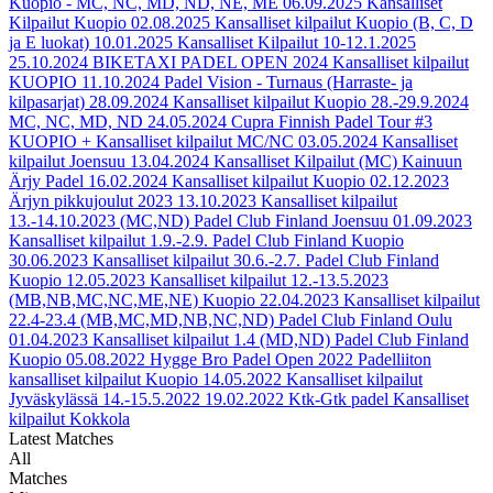
Kuopio - MC, NC, MD, ND, NE, ME
06.09.2025
Kansalliset
Kilpailut Kuopio
02.08.2025
Kansalliset kilpailut Kuopio (B, C, D
ja E luokat)
10.01.2025
Kansalliset Kilpailut 10-12.1.2025
25.10.2024
BIKETAXI PADEL OPEN 2024 Kansalliset kilpailut
KUOPIO
11.10.2024
Padel Vision - Turnaus (Harraste- ja
kilpasarjat)
28.09.2024
Kansalliset kilpailut Kuopio 28.-29.9.2024
MC, NC, MD, ND
24.05.2024
Cupra Finnish Padel Tour #3
KUOPIO + Kansalliset kilpailut MC/NC
03.05.2024
Kansalliset
kilpailut Joensuu
13.04.2024
Kansalliset Kilpailut (MC) Kainuun
Ärjy Padel
16.02.2024
Kansalliset kilpailut Kuopio
02.12.2023
Ärjyn pikkujoulut 2023
13.10.2023
Kansalliset kilpailut
13.-14.10.2023 (MC,ND) Padel Club Finland Joensuu
01.09.2023
Kansalliset kilpailut 1.9.-2.9. Padel Club Finland Kuopio
30.06.2023
Kansalliset kilpailut 30.6.-2.7. Padel Club Finland
Kuopio
12.05.2023
Kansalliset kilpailut 12.-13.5.2023
(MB,NB,MC,NC,ME,NE) Kuopio
22.04.2023
Kansalliset kilpailut
22.4-23.4 (MB,MC,MD,NB,NC,ND) Padel Club Finland Oulu
01.04.2023
Kansalliset kilpailut 1.4 (MD,ND) Padel Club Finland
Kuopio
05.08.2022
Hygge Bro Padel Open 2022 Padelliiton
kansalliset kilpailut Kuopio
14.05.2022
Kansalliset kilpailut
Jyväskylässä 14.-15.5.2022
19.02.2022
Ktk-Gtk padel Kansalliset
kilpailut Kokkola
Latest Matches
All
Matches