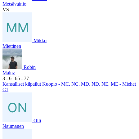
Metsävainio
VS
Mikko
Miettinen
Robin
Mainz
3
- 6
|
6
5
- 7
7
Kansalliset kilpailut Kuopio - MC, NC, MD, ND, NE, ME - Miehet
C1
Olli
Naumanen