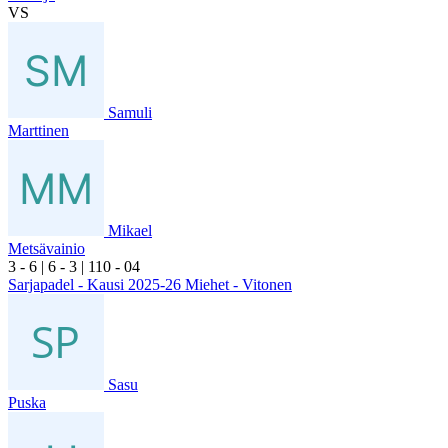
VS
Samuli
Marttinen
Mikael
Metsävainio
3
- 6
|
6
- 3
|
1
10
- 0
4
Sarjapadel - Kausi 2025-26 Miehet - Vitonen
Sasu
Puska