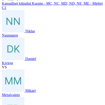
Kansalliset kilpailut Kuopio - MC, NC, MD, ND, NE, ME - Miehet
C1
Niklas
Naumanen
Damiel
Kivioja
VS
Mikael
Metsävainio