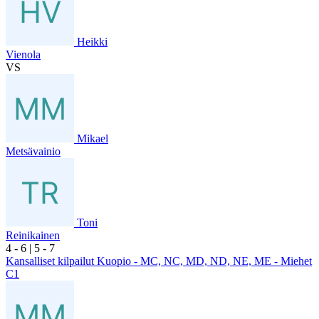
Heikki
Vienola
VS
Mikael
Metsävainio
Toni
Reinikainen
4
- 6
|
5
- 7
Kansalliset kilpailut Kuopio - MC, NC, MD, ND, NE, ME - Miehet
C1