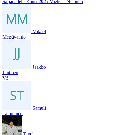
Sarjapadel - Kausi 2025 Miehet - Nelonen
Mikael
Metsävainio
Jaakko
Juutinen
VS
Samuli
Tamminen
Taneli