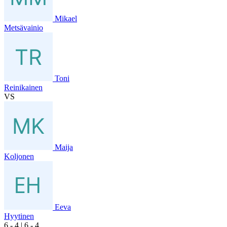
Mikael
Metsävainio
Toni
Reinikainen
VS
Maija
Koljonen
Eeva
Hyytinen
6
- 4
|
6
- 4