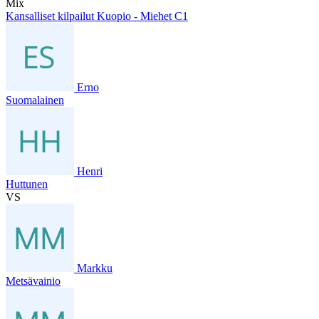
Mix
Kansalliset kilpailut Kuopio - Miehet C1
Erno
Suomalainen
Henri
Huttunen
VS
Markku
Metsävainio