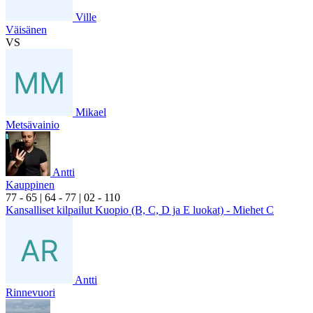
Ville
Väisänen
VS
Mikael
Metsävainio
Antti
Kauppinen
7
7
- 6
5
|
6
4
- 7
7
|
0
2
- 1
10
Kansalliset kilpailut Kuopio (B, C, D ja E luokat) - Miehet C
Antti
Rinnevuori