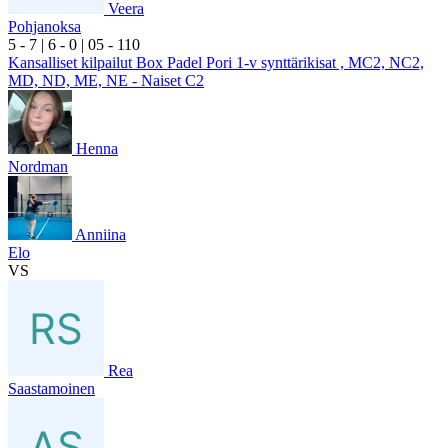
Veera
Pohjanoksa
5
- 7
|
6
- 0
|
0
5
- 1
10
Kansalliset kilpailut Box Padel Pori 1-v synttärikisat , MC2, NC2,
MD, ND, ME, NE - Naiset C2
Henna
Nordman
Anniina
Elo
VS
Rea
Saastamoinen