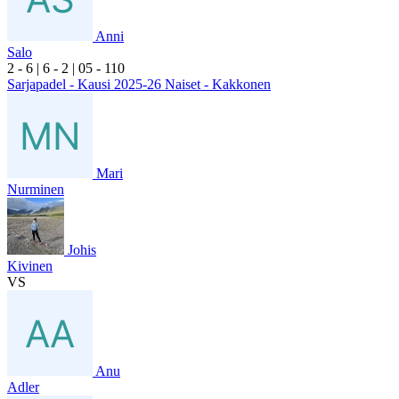
Anni
Salo
2
- 6
|
6
- 2
|
0
5
- 1
10
Sarjapadel - Kausi 2025-26 Naiset - Kakkonen
Mari
Nurminen
Johis
Kivinen
VS
Anu
Adler