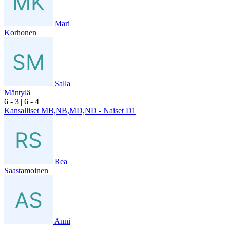
Mari
Korhonen
Salla
Mäntylä
6
- 3
|
6
- 4
Kansalliset MB,NB,MD,ND - Naiset D1
Rea
Saastamoinen
Anni