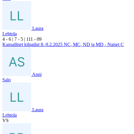
Laura
Lehtola
4
- 6
|
7
- 5
|
1
11
- 0
9
Kansalliset kilpailut 8.-9.2.2025 NC, MC, ND ja MD - Naiset C
Anni
Salo
Laura
Lehtola
VS