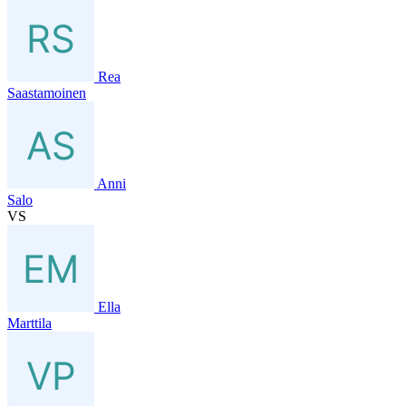
Rea
Saastamoinen
Anni
Salo
VS
Ella
Marttila