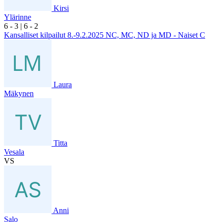
Kirsi
Ylärinne
6
- 3
|
6
- 2
Kansalliset kilpailut 8.-9.2.2025 NC, MC, ND ja MD - Naiset C
Laura
Mäkynen
Titta
Vesala
VS
Anni
Salo