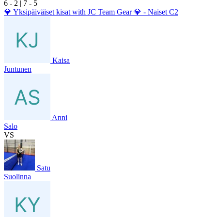
6
- 2
|
7
- 5
💎 Yksipäiväiset kisat with JC Team Gear 💎 - Naiset C2
Kaisa
Juntunen
Anni
Salo
VS
Satu
Suolinna