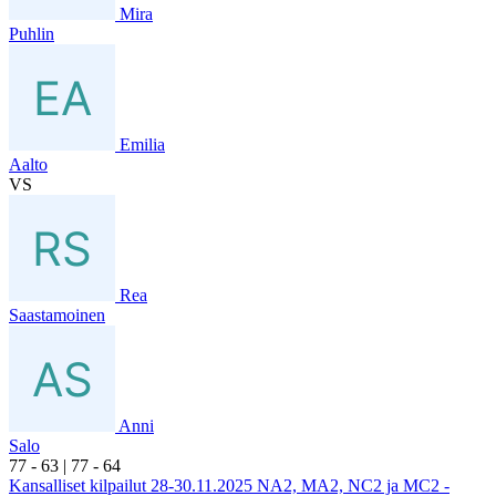
Mira
Puhlin
Emilia
Aalto
VS
Rea
Saastamoinen
Anni
Salo
7
7
- 6
3
|
7
7
- 6
4
Kansalliset kilpailut 28-30.11.2025 NA2, MA2, NC2 ja MC2 -