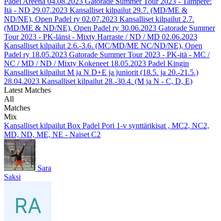
Padel Areena
04.08.2023
Gatorade Summer Tour 2023 - Tampere:
Itä - ND
29.07.2023
Kansalliset kilpailut 29.7. (MD/ME &
ND/NE), Open Padel ry
02.07.2023
Kansalliset kilpailut 2.7.
(MD/ME & ND/NE), Open Padel ry
30.06.2023
Gatorade Summer
Tour 2023 - PK-länsi - Mixty Harraste / ND / MD
02.06.2023
Kansalliset kilpailut 2.6.-3.6. (MC/MD/ME NC/ND/NE), Open
Padel ry
18.05.2023
Gatorade Summer Tour 2023 - PK-itä - MC /
NC / MD / ND / Mixty Kokeneet
18.05.2023
Padel Kingin
Kansalliset kilpailut M ja N D+E ja juniorit (18.5. ja 20.-21.5.)
28.04.2023
Kansalliset kilpailut 28.-30.4. (M ja N - C, D, E)
Latest Matches
All
Matches
Mix
Kansalliset kilpailut Box Padel Pori 1-v synttärikisat , MC2, NC2,
MD, ND, ME, NE - Naiset C2
Sara
Saksi