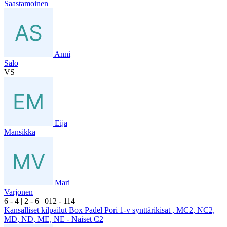
Saastamoinen
Anni
Salo
VS
Eija
Mansikka
Mari
Varjonen
6
- 4
|
2
- 6
|
0
12
- 1
14
Kansalliset kilpailut Box Padel Pori 1-v synttärikisat , MC2, NC2,
MD, ND, ME, NE - Naiset C2