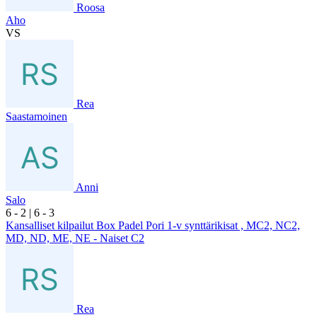
Roosa
Aho
VS
Rea
Saastamoinen
Anni
Salo
6
- 2
|
6
- 3
Kansalliset kilpailut Box Padel Pori 1-v synttärikisat , MC2, NC2,
MD, ND, ME, NE - Naiset C2
Rea