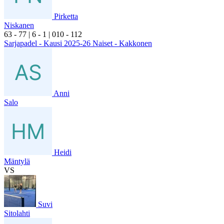
Pirketta
Niskanen
6
3
- 7
7
|
6
- 1
|
0
10
- 1
12
Sarjapadel - Kausi 2025-26 Naiset - Kakkonen
Anni
Salo
Heidi
Mäntylä
VS
Suvi
Sitolahti