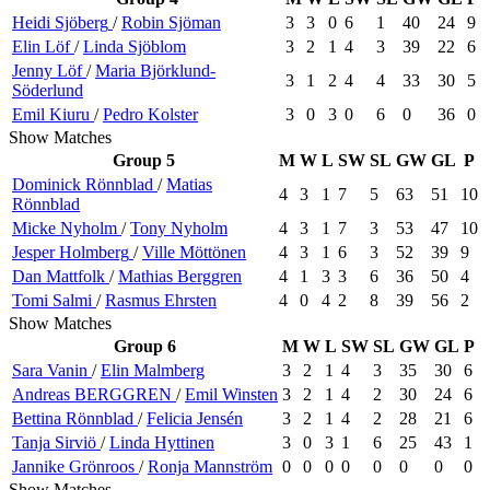
Heidi
Sjöberg
/
Robin
Sjöman
3
3
0
6
1
40
24
9
Elin
Löf
/
Linda
Sjöblom
3
2
1
4
3
39
22
6
Jenny
Löf
/
Maria
Björklund-
3
1
2
4
4
33
30
5
Söderlund
Emil
Kiuru
/
Pedro
Kolster
3
0
3
0
6
0
36
0
Show Matches
Group 5
M
W
L
SW
SL
GW
GL
P
Dominick
Rönnblad
/
Matias
4
3
1
7
5
63
51
10
Rönnblad
Micke
Nyholm
/
Tony
Nyholm
4
3
1
7
3
53
47
10
Jesper
Holmberg
/
Ville
Möttönen
4
3
1
6
3
52
39
9
Dan
Mattfolk
/
Mathias
Berggren
4
1
3
3
6
36
50
4
Tomi
Salmi
/
Rasmus
Ehrsten
4
0
4
2
8
39
56
2
Show Matches
Group 6
M
W
L
SW
SL
GW
GL
P
Sara
Vanin
/
Elin
Malmberg
3
2
1
4
3
35
30
6
Andreas
BERGGREN
/
Emil
Winsten
3
2
1
4
2
30
24
6
Bettina
Rönnblad
/
Felicia
Jensén
3
2
1
4
2
28
21
6
Tanja
Sirviö
/
Linda
Hyttinen
3
0
3
1
6
25
43
1
Jannike
Grönroos
/
Ronja
Mannström
0
0
0
0
0
0
0
0
Show Matches