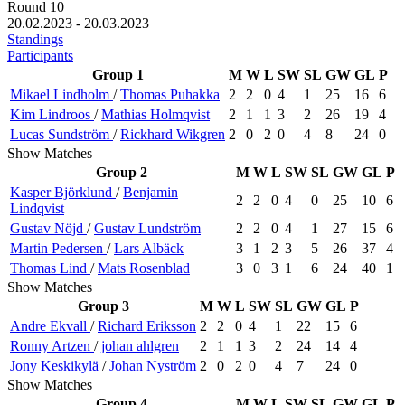
Round 10
20.02.2023 - 20.03.2023
Standings
Participants
Group 1
M
W
L
SW
SL
GW
GL
P
Mikael
Lindholm
/
Thomas
Puhakka
2
2
0
4
1
25
16
6
Kim
Lindroos
/
Mathias
Holmqvist
2
1
1
3
2
26
19
4
Lucas
Sundström
/
Rickhard
Wikgren
2
0
2
0
4
8
24
0
Show Matches
Group 2
M
W
L
SW
SL
GW
GL
P
Kasper
Björklund
/
Benjamin
2
2
0
4
0
25
10
6
Lindqvist
Gustav
Nöjd
/
Gustav
Lundström
2
2
0
4
1
27
15
6
Martin
Pedersen
/
Lars
Albäck
3
1
2
3
5
26
37
4
Thomas
Lind
/
Mats
Rosenblad
3
0
3
1
6
24
40
1
Show Matches
Group 3
M
W
L
SW
SL
GW
GL
P
Andre
Ekvall
/
Richard
Eriksson
2
2
0
4
1
22
15
6
Ronny
Artzen
/
johan
ahlgren
2
1
1
3
2
24
14
4
Jony
Keskikylä
/
Johan
Nyström
2
0
2
0
4
7
24
0
Show Matches
Group 4
M
W
L
SW
SL
GW
GL
P