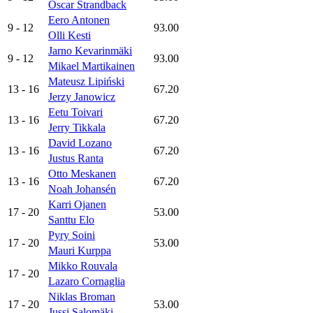
Oscar Strandback
Eero Antonen
9
- 12
93.00
Olli Kesti
Jarno Kevarinmäki
9
- 12
93.00
Mikael Martikainen
Mateusz Lipiński
13
- 16
67.20
Jerzy Janowicz
Eetu Toivari
13
- 16
67.20
Jerry Tikkala
David Lozano
13
- 16
67.20
Justus Ranta
Otto Meskanen
13
- 16
67.20
Noah Johansén
Karri Ojanen
17
- 20
53.00
Santtu Elo
Pyry Soini
17
- 20
53.00
Mauri Kurppa
Mikko Rouvala
17
- 20
Lazaro Cornaglia
Niklas Broman
17
- 20
53.00
Jussi Salomäki