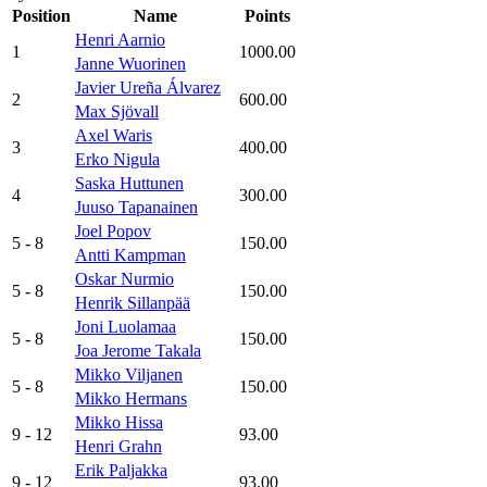
Position
Name
Points
Henri Aarnio
1
1000.00
Janne Wuorinen
Javier Ureña Álvarez
2
600.00
Max Sjövall
Axel Waris
3
400.00
Erko Nigula
Saska Huttunen
4
300.00
Juuso Tapanainen
Joel Popov
5
- 8
150.00
Antti Kampman
Oskar Nurmio
5
- 8
150.00
Henrik Sillanpää
Joni Luolamaa
5
- 8
150.00
Joa Jerome Takala
Mikko Viljanen
5
- 8
150.00
Mikko Hermans
Mikko Hissa
9
- 12
93.00
Henri Grahn
Erik Paljakka
9
- 12
93.00