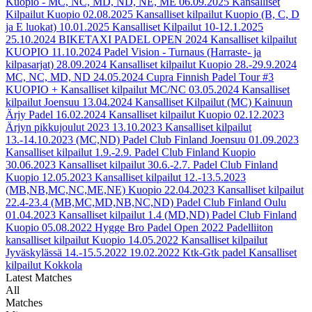
Kuopio - MC, NC, MD, ND, NE, ME
06.09.2025
Kansalliset
Kilpailut Kuopio
02.08.2025
Kansalliset kilpailut Kuopio (B, C, D
ja E luokat)
10.01.2025
Kansalliset Kilpailut 10-12.1.2025
25.10.2024
BIKETAXI PADEL OPEN 2024 Kansalliset kilpailut
KUOPIO
11.10.2024
Padel Vision - Turnaus (Harraste- ja
kilpasarjat)
28.09.2024
Kansalliset kilpailut Kuopio 28.-29.9.2024
MC, NC, MD, ND
24.05.2024
Cupra Finnish Padel Tour #3
KUOPIO + Kansalliset kilpailut MC/NC
03.05.2024
Kansalliset
kilpailut Joensuu
13.04.2024
Kansalliset Kilpailut (MC) Kainuun
Ärjy Padel
16.02.2024
Kansalliset kilpailut Kuopio
02.12.2023
Ärjyn pikkujoulut 2023
13.10.2023
Kansalliset kilpailut
13.-14.10.2023 (MC,ND) Padel Club Finland Joensuu
01.09.2023
Kansalliset kilpailut 1.9.-2.9. Padel Club Finland Kuopio
30.06.2023
Kansalliset kilpailut 30.6.-2.7. Padel Club Finland
Kuopio
12.05.2023
Kansalliset kilpailut 12.-13.5.2023
(MB,NB,MC,NC,ME,NE) Kuopio
22.04.2023
Kansalliset kilpailut
22.4-23.4 (MB,MC,MD,NB,NC,ND) Padel Club Finland Oulu
01.04.2023
Kansalliset kilpailut 1.4 (MD,ND) Padel Club Finland
Kuopio
05.08.2022
Hygge Bro Padel Open 2022 Padelliiton
kansalliset kilpailut Kuopio
14.05.2022
Kansalliset kilpailut
Jyväskylässä 14.-15.5.2022
19.02.2022
Ktk-Gtk padel Kansalliset
kilpailut Kokkola
Latest Matches
All
Matches