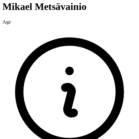
Mikael
Metsävainio
Age