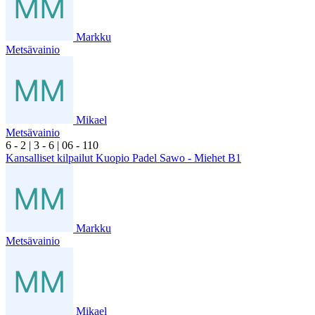
Markku
Metsävainio
Mikael
Metsävainio
6
- 2
|
3
- 6
|
0
6
- 1
10
Kansalliset kilpailut Kuopio Padel Sawo - Miehet B1
Markku
Metsävainio
Mikael