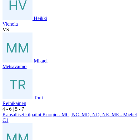
Heikki
Vienola
VS
Mikael
Metsävainio
Toni
Reinikainen
4
- 6
|
5
- 7
Kansalliset kilpailut Kuopio - MC, NC, MD, ND, NE, ME - Miehet
C1