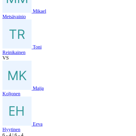
Mikael
Metsävainio
Toni
Reinikainen
VS
Maija
Koljonen
Eeva
Hyytinen
6
- 4
|
6
- 4