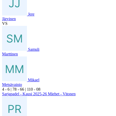
Jere
Järvinen
VS
Samuli
Marttinen
Mikael
Metsävainio
4
- 6
|
7
8
- 6
6
|
1
10
- 0
8
Sarjapadel - Kausi 2025-26 Miehet - Vitonen