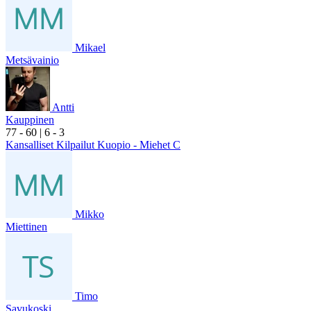
Mikael
Metsävainio
Antti
Kauppinen
7
7
- 6
0
|
6
- 3
Kansalliset Kilpailut Kuopio - Miehet C
Mikko
Miettinen
Timo
Savukoski