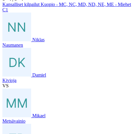
Kansalliset kilpailut Kuopio - MC, NC, MD, ND, NE, ME - Miehet
C1
Niklas
Naumanen
Damiel
Kivioja
VS
Mikael
Metsävainio