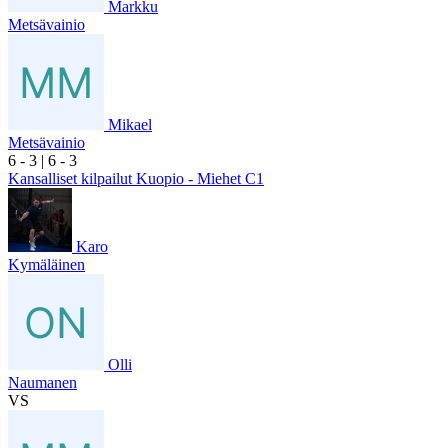
Markku
Metsävainio
Mikael
Metsävainio
6
- 3
|
6
- 3
Kansalliset kilpailut Kuopio - Miehet C1
Karo
Kymäläinen
Olli
Naumanen
VS