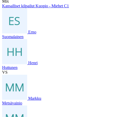
Mix
Kansalliset kilpailut Kuopio - Miehet C1
Erno
Suomalainen
Henri
Huttunen
VS
Markku
Metsävainio