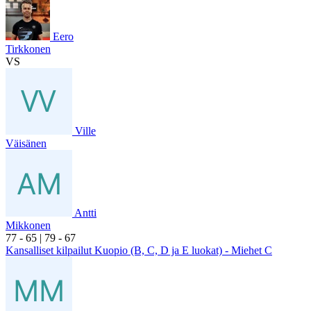
Eero
Tirkkonen
VS
Ville
Väisänen
Antti
Mikkonen
7
7
- 6
5
|
7
9
- 6
7
Kansalliset kilpailut Kuopio (B, C, D ja E luokat) - Miehet C