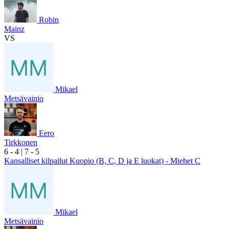
Robin
Mainz
VS
Mikael
Metsävainio
Eero
Tirkkonen
6
- 4
|
7
- 5
Kansalliset kilpailut Kuopio (B, C, D ja E luokat) - Miehet C
Mikael
Metsävainio