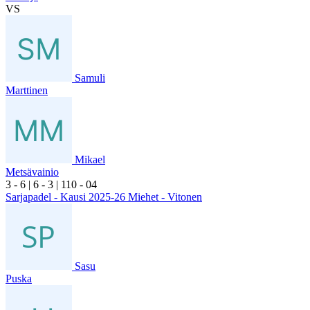
VS
Samuli
Marttinen
Mikael
Metsävainio
3
- 6
|
6
- 3
|
1
10
- 0
4
Sarjapadel - Kausi 2025-26 Miehet - Vitonen
Sasu
Puska