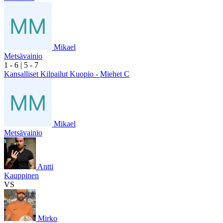
Mikael
Metsävainio
1
- 6
|
5
- 7
Kansalliset Kilpailut Kuopio - Miehet C
Mikael
Metsävainio
Antti
Kauppinen
VS
Mirko