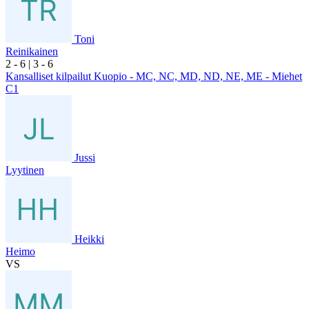
Toni
Reinikainen
2
- 6
|
3
- 6
Kansalliset kilpailut Kuopio - MC, NC, MD, ND, NE, ME - Miehet
C1
Jussi
Lyytinen
Heikki
Heimo
VS