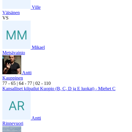
Ville
Väisänen
VS
Mikael
Metsävainio
Antti
Kauppinen
7
7
- 6
5
|
6
4
- 7
7
|
0
2
- 1
10
Kansalliset kilpailut Kuopio (B, C, D ja E luokat) - Miehet C
Antti
Rinnevuori