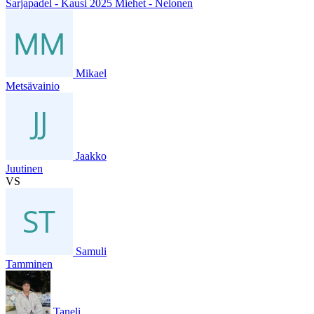
Sarjapadel - Kausi 2025 Miehet - Nelonen
Mikael
Metsävainio
Jaakko
Juutinen
VS
Samuli
Tamminen
Taneli