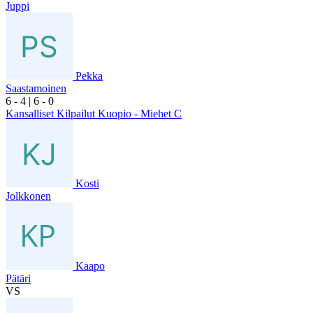
Juppi
Pekka
Saastamoinen
6
- 4
|
6
- 0
Kansalliset Kilpailut Kuopio - Miehet C
Kosti
Jolkkonen
Kaapo
Pätäri
VS