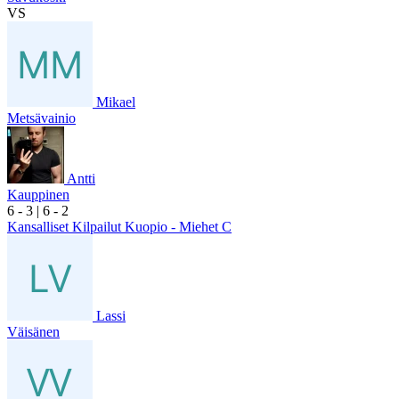
VS
Mikael
Metsävainio
Antti
Kauppinen
6
- 3
|
6
- 2
Kansalliset Kilpailut Kuopio - Miehet C
Lassi
Väisänen