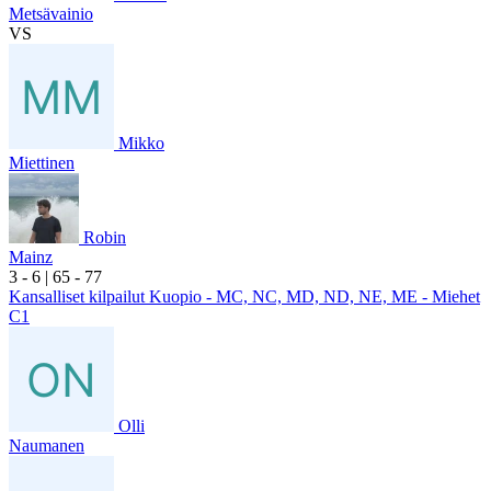
Metsävainio
VS
Mikko
Miettinen
Robin
Mainz
3
- 6
|
6
5
- 7
7
Kansalliset kilpailut Kuopio - MC, NC, MD, ND, NE, ME - Miehet
C1
Olli
Naumanen