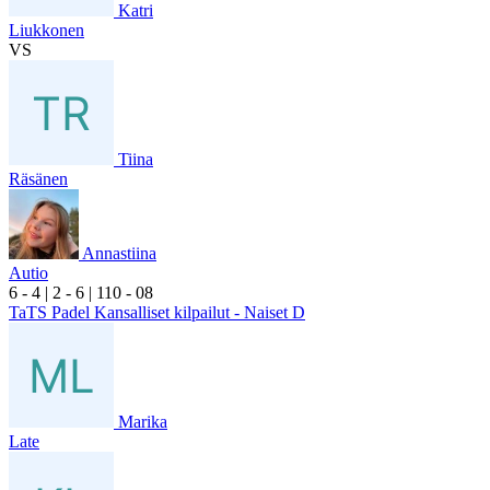
Katri
Liukkonen
VS
Tiina
Räsänen
Annastiina
Autio
6
- 4
|
2
- 6
|
1
10
- 0
8
TaTS Padel Kansalliset kilpailut - Naiset D
Marika
Late