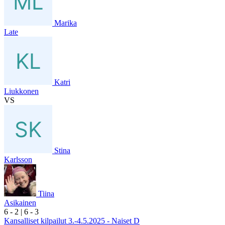
Marika
Late
Katri
Liukkonen
VS
Stina
Karlsson
Tiina
Asikainen
6
- 2
|
6
- 3
Kansalliset kilpailut 3.-4.5.2025 - Naiset D