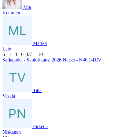
Mia
Kettunen
Marika
Late
6
- 1
|
3
- 6
|
0
7
- 1
10
Sarjapadel - Seniorikausi 2026 Naiset - N40 1-DIV
Titta
Vesala
Pirketta
Niskanen