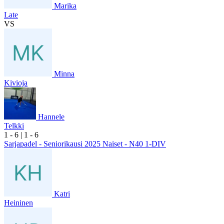
Marika
Late
VS
Minna
Kivioja
Hannele
Telkki
1
- 6
|
1
- 6
Sarjapadel - Seniorikausi 2025 Naiset - N40 1-DIV
Katri
Heininen