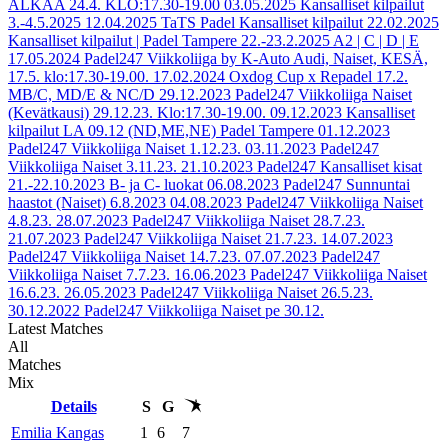
ALKAA 24.4. KLO:17.30-19.00
03.05.2025
Kansalliset kilpailut
3.-4.5.2025
12.04.2025
TaTS Padel Kansalliset kilpailut
22.02.2025
Kansalliset kilpailut | Padel Tampere 22.-23.2.2025 A2 | C | D | E
17.05.2024
Padel247 Viikkoliiga by K-Auto Audi, Naiset, KESÄ,
17.5. klo:17.30-19.00.
17.02.2024
Oxdog Cup x Repadel 17.2.
MB/C, MD/E & NC/D
29.12.2023
Padel247 Viikkoliiga Naiset
(Kevätkausi) 29.12.23. Klo:17.30-19.00.
09.12.2023
Kansalliset
kilpailut LA 09.12 (ND,ME,NE) Padel Tampere
01.12.2023
Padel247 Viikkoliiga Naiset 1.12.23.
03.11.2023
Padel247
Viikkoliiga Naiset 3.11.23.
21.10.2023
Padel247 Kansalliset kisat
21.-22.10.2023 B- ja C- luokat
06.08.2023
Padel247 Sunnuntai
haastot (Naiset) 6.8.2023
04.08.2023
Padel247 Viikkoliiga Naiset
4.8.23.
28.07.2023
Padel247 Viikkoliiga Naiset 28.7.23.
21.07.2023
Padel247 Viikkoliiga Naiset 21.7.23.
14.07.2023
Padel247 Viikkoliiga Naiset 14.7.23.
07.07.2023
Padel247
Viikkoliiga Naiset 7.7.23.
16.06.2023
Padel247 Viikkoliiga Naiset
16.6.23.
26.05.2023
Padel247 Viikkoliiga Naiset 26.5.23.
30.12.2022
Padel247 Viikkoliiga Naiset pe 30.12.
Latest Matches
All
Matches
Mix
Details
S
G
Emilia Kangas
1
6
7