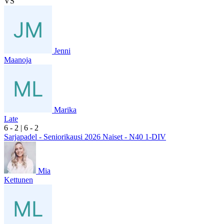
VS
Jenni
Maanoja
Marika
Late
6
- 2
|
6
- 2
Sarjapadel - Seniorikausi 2026 Naiset - N40 1-DIV
Mia
Kettunen