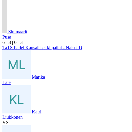
Sinimaarit
Pusa
6
- 3
|
6
- 3
TaTS Padel Kansalliset kilpailut - Naiset D
Marika
Late
Katri
Liukkonen
VS