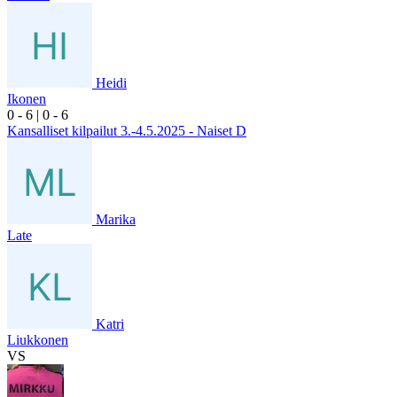
Heidi
Ikonen
0
- 6
|
0
- 6
Kansalliset kilpailut 3.-4.5.2025 - Naiset D
Marika
Late
Katri
Liukkonen
VS