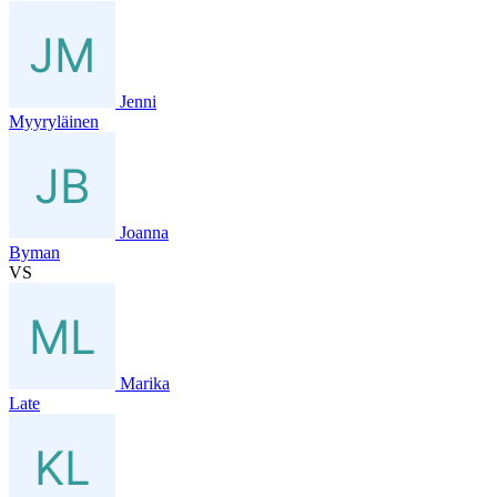
Jenni
Myyryläinen
Joanna
Byman
VS
Marika
Late