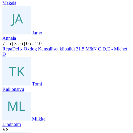
Mäkelä
Jarno
Annala
7
- 5
|
3
- 6
|
0
5
- 1
10
RepaDel x Oxdog Kansalliset kilpailut 31.5 M&N C,D,E - Miehet
D
Tomi
Kallionsivu
Miikka
Lindholm
VS