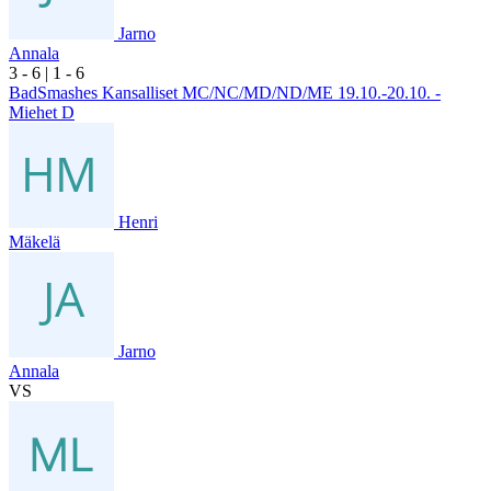
Jarno
Annala
3
- 6
|
1
- 6
BadSmashes Kansalliset MC/NC/MD/ND/ME 19.10.-20.10. -
Miehet D
Henri
Mäkelä
Jarno
Annala
VS