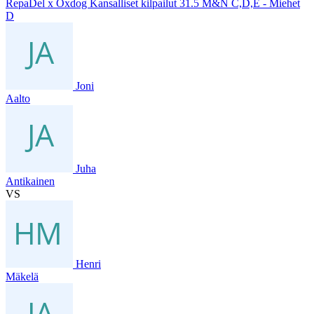
RepaDel x Oxdog Kansalliset kilpailut 31.5 M&N C,D,E - Miehet
D
Joni
Aalto
Juha
Antikainen
VS
Henri
Mäkelä