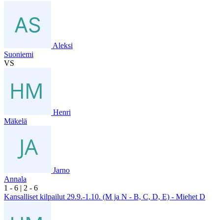
Aleksi
Suoniemi
VS
Henri
Mäkelä
Jarno
Annala
1
- 6
|
2
- 6
Kansalliset kilpailut 29.9.-1.10. (M ja N - B, C, D, E) - Miehet D