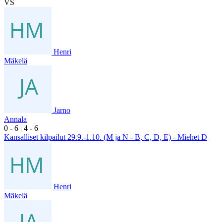
VS
Henri
Mäkelä
Jarno
Annala
0
- 6
|
4
- 6
Kansalliset kilpailut 29.9.-1.10. (M ja N - B, C, D, E) - Miehet D
Henri
Mäkelä