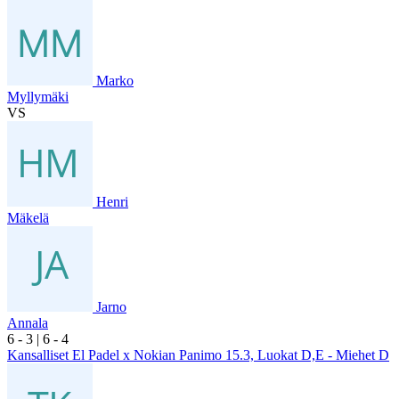
Marko
Myllymäki
VS
Henri
Mäkelä
Jarno
Annala
6
- 3
|
6
- 4
Kansalliset El Padel x Nokian Panimo 15.3, Luokat D,E - Miehet D