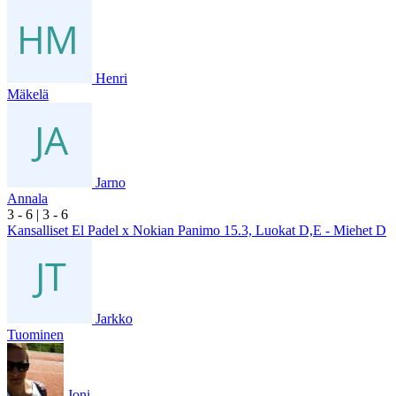
Henri
Mäkelä
Jarno
Annala
3
- 6
|
3
- 6
Kansalliset El Padel x Nokian Panimo 15.3, Luokat D,E - Miehet D
Jarkko
Tuominen
Joni