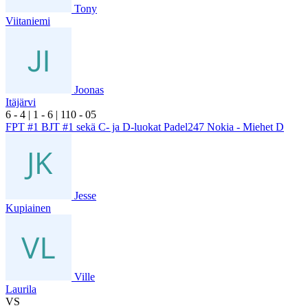
Tony
Viitaniemi
Joonas
Itäjärvi
6
- 4
|
1
- 6
|
1
10
- 0
5
FPT #1 BJT #1 sekä C- ja D-luokat Padel247 Nokia - Miehet D
Jesse
Kupiainen
Ville
Laurila
VS