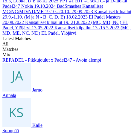
15.3, Luokat D,E
08.02.2025
FPT #1 BJT #1 sekä C- ja D-luokat
Padel247 Nokia
19.10.2024
BadSmashes Kansalliset
MC/NC/MD/ND/ME 19.10.-20.10.
29.09.2023
Kansalliset kilpailut
29.9.-1.10. (M ja N - B, C, D, E)
18.02.2023
El Padel Masters
20.08.2022
Kansalliset kilpailut 19.-21.8.2022 (MC, MD, NC) EL
Padel, Ylöjärvi
13.05.2022
Kansalliset kilpailut 13.-15.5.2022 (MC,
MD, ME, NC, ND) EL Padel, Ylöjärvi
Latest Matches
All
Matches
Mix
REPADEL - Pikkujoulut x Padel247 - Avoin alempi
Jarno
Annala
Kalle
Suonpää