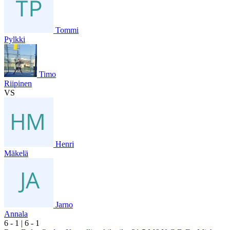
Tommi
Pylkki
Timo
Riipinen
VS
Henri
Mäkelä
Jarno
Annala
6
- 1
|
6
- 1