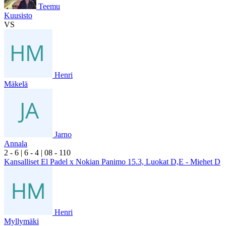
Teemu
Kuusisto
VS
Henri
Mäkelä
Jarno
Annala
2
- 6
|
6
- 4
|
0
8
- 1
10
Kansalliset El Padel x Nokian Panimo 15.3, Luokat D,E - Miehet D
Henri
Myllymäki