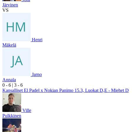
Järvinen
VS
Henri
Mäkelä
Jarno
Annala
0
- 6
|
3
- 6
Kansalliset El Padel x Nokian Panimo 15.3, Luokat D,E - Miehet D
Ville
Pulkkinen