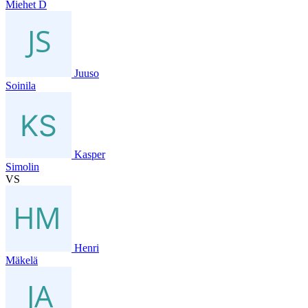
Miehet D
Juuso
Soinila
Kasper
Simolin
VS
Henri
Mäkelä