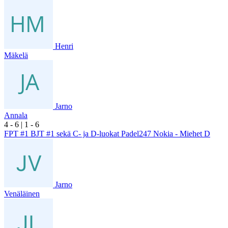
Henri
Mäkelä
Jarno
Annala
4
- 6
|
1
- 6
FPT #1 BJT #1 sekä C- ja D-luokat Padel247 Nokia - Miehet D
Jarno
Venäläinen