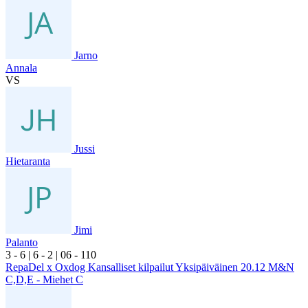
Jarno
Annala
VS
Jussi
Hietaranta
Jimi
Palanto
3
- 6
|
6
- 2
|
0
6
- 1
10
RepaDel x Oxdog Kansalliset kilpailut Yksipäiväinen 20.12 M&N
C,D,E - Miehet C