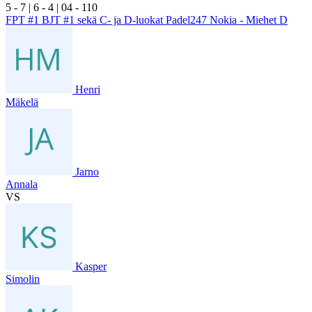
5
- 7
|
6
- 4
|
0
4
- 1
10
FPT #1 BJT #1 sekä C- ja D-luokat Padel247 Nokia - Miehet D
Henri
Mäkelä
Jarno
Annala
VS
Kasper
Simolin