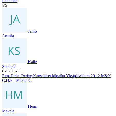
Lehtimaa
VS
Jarno
Annala
Kalle
Suonpää
6
- 3
|
6
- 1
RepaDel x Oxdog Kansalliset kilpailut Yksipäiväinen 20.12 M&N
C,D,E - Miehet C
Henri
Mäkelä