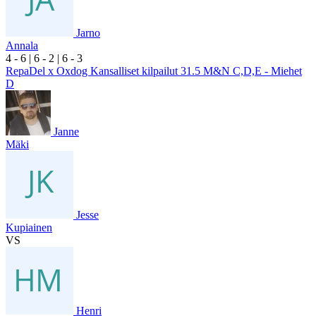
Jarno
Annala
4
- 6
|
6
- 2
|
6
- 3
RepaDel x Oxdog Kansalliset kilpailut 31.5 M&N C,D,E - Miehet
D
Janne
Mäki
Jesse
Kupiainen
VS
Henri