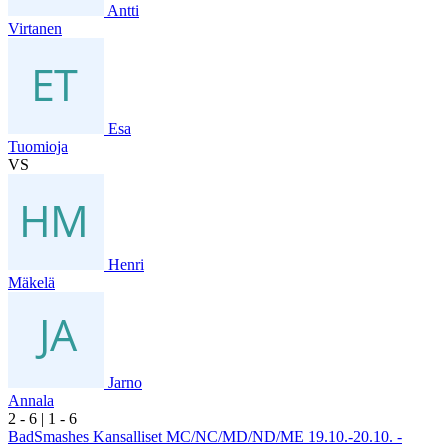
Antti
Virtanen
Esa
Tuomioja
VS
Henri
Mäkelä
Jarno
Annala
2
- 6
|
1
- 6
BadSmashes Kansalliset MC/NC/MD/ND/ME 19.10.-20.10. -