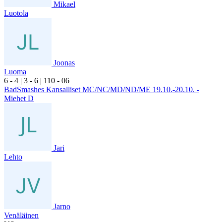
Mikael
Luotola
Joonas
Luoma
6
- 4
|
3
- 6
|
1
10
- 0
6
BadSmashes Kansalliset MC/NC/MD/ND/ME 19.10.-20.10. -
Miehet D
Jari
Lehto
Jarno
Venäläinen