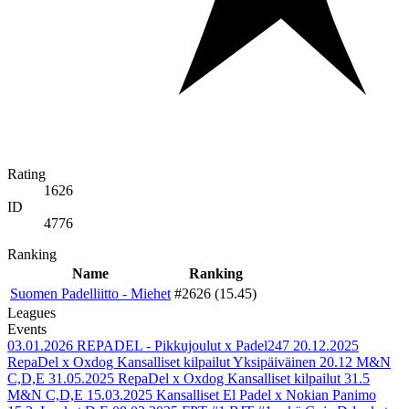
Rating
1626
ID
4776
Ranking
Name
Ranking
Suomen Padelliitto - Miehet
#2626 (15.45)
Leagues
Events
03.01.2026
REPADEL - Pikkujoulut x Padel247
20.12.2025
RepaDel x Oxdog Kansalliset kilpailut Yksipäiväinen 20.12 M&N
C,D,E
31.05.2025
RepaDel x Oxdog Kansalliset kilpailut 31.5
M&N C,D,E
15.03.2025
Kansalliset El Padel x Nokian Panimo