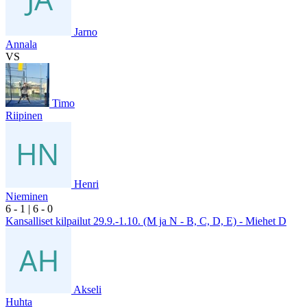
Jarno
Annala
VS
Timo
Riipinen
Henri
Nieminen
6
- 1
|
6
- 0
Kansalliset kilpailut 29.9.-1.10. (M ja N - B, C, D, E) - Miehet D
Akseli
Huhta