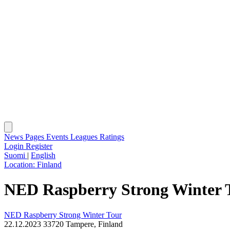
News
Pages
Events
Leagues
Ratings
Login
Register
Suomi
|
English
Location:
Finland
NED Raspberry Strong Winter T
NED Raspberry Strong Winter Tour
22.12.2023
33720 Tampere, Finland