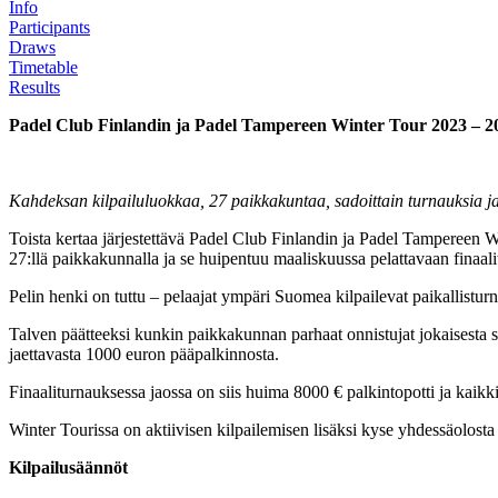
Info
Participants
Draws
Timetable
Results
Padel Club Finlandin ja Padel Tampereen Winter Tour 2023 – 2
Kahdeksan kilpailuluokkaa, 27 paikkakuntaa, sadoittain turnauksia j
Toista kertaa järjestettävä Padel Club Finlandin ja Padel Tampereen W
27:llä paikkakunnalla ja se huipentuu maaliskuussa pelattavaan finaa
Pelin henki on tuttu – pelaajat ympäri Suomea kilpailevat paikallistur
Talven päätteeksi kunkin paikkakunnan parhaat onnistujat jokaisesta s
jaettavasta 1000 euron pääpalkinnosta.
Finaaliturnauksessa jaossa on siis huima 8000 € palkintopotti ja kai
Winter Tourissa on aktiivisen kilpailemisen lisäksi kyse yhdessäolosta
Kilpailusäännöt