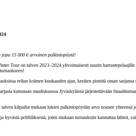
024
a jopa 15 000 € arvoinen palkintopöytä!
inter Tour on talven 2023–2024 ylivoimaisesti suurin harrastepelaajille
liturnaukseen!
nauksissa reilun kolmen kuukauden ajan, keräten pisteitä oman sarjansa 
arjasta kutsutaan maaliskuussa Jyväskylässä järjestettävään finaaliturna
kki talven kilpailut mukaan lukien palkintopöydän arvo nousee yhteensä 
 ja hyvästä pelifiiliksestä, joten mukaan turnauksiin kannattaa lähteä, v