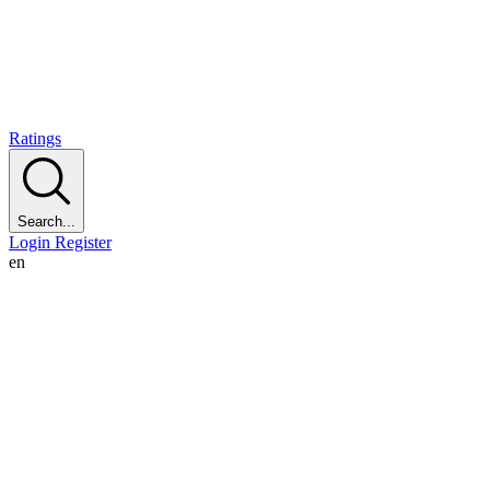
Ratings
Search...
Login
Register
en