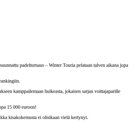
 suunnattu padelturnaus – Winter Touria pelataan talven aikana jopa
rankingiin.
ukseen kamppailemaan huikeasta, jokaisen sarjan voittajaparille
jopa 15 000 euroon!
aikka kisakokemusta ei olisikaan vielä kertynyt.