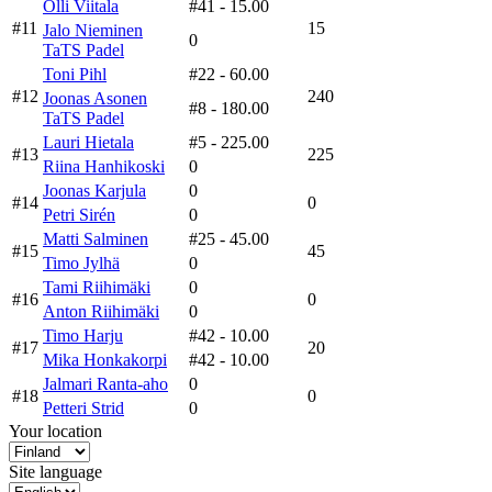
Olli Viitala
#41
- 15.00
#11
15
Jalo Nieminen
0
TaTS Padel
Toni Pihl
#22
- 60.00
#12
240
Joonas Asonen
#8
- 180.00
TaTS Padel
Lauri Hietala
#5
- 225.00
#13
225
Riina Hanhikoski
0
Joonas Karjula
0
#14
0
Petri Sirén
0
Matti Salminen
#25
- 45.00
#15
45
Timo Jylhä
0
Tami Riihimäki
0
#16
0
Anton Riihimäki
0
Timo Harju
#42
- 10.00
#17
20
Mika Honkakorpi
#42
- 10.00
Jalmari Ranta-aho
0
#18
0
Petteri Strid
0
Your location
Site language