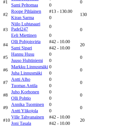
#1
0
Sami Peltomaa
0
Roope Pihlainen
#13
- 130.00
#2
130
Kiran Sarma
0
Niilo Luhtasaari
0
Padel247
#3
0
Eeli Miettinen
0
Olli Pohjoisvirta
#42
- 10.00
#4
20
Sami Sipari
#42
- 10.00
Hannu Husu
0
#5
0
Juuso Huhtiniemi
0
Markku Linnusmäki
0
#6
0
Juha Linnusmäki
0
Antti Alho
0
#7
0
Tuomas Antila
0
Juho Korhonen
0
#8
0
Olli Pohtio
0
Annika Tuominen
0
#9
0
Antti Ylikojola
0
Ville Tahvanainen
#42
- 10.00
#10
20
Joni Tasala
#42
- 10.00