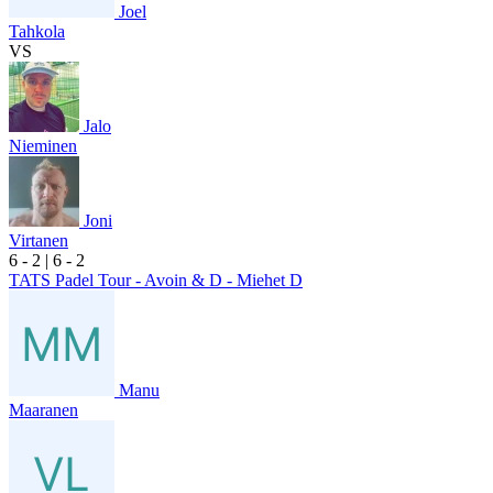
Joel
Tahkola
VS
Jalo
Nieminen
Joni
Virtanen
6
- 2
|
6
- 2
TATS Padel Tour - Avoin & D - Miehet D
Manu
Maaranen