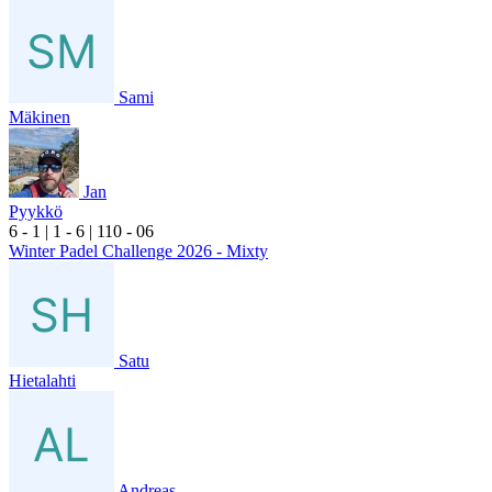
Sami
Mäkinen
Jan
Pyykkö
6
- 1
|
1
- 6
|
1
10
- 0
6
Winter Padel Challenge 2026 - Mixty
Satu
Hietalahti
Andreas