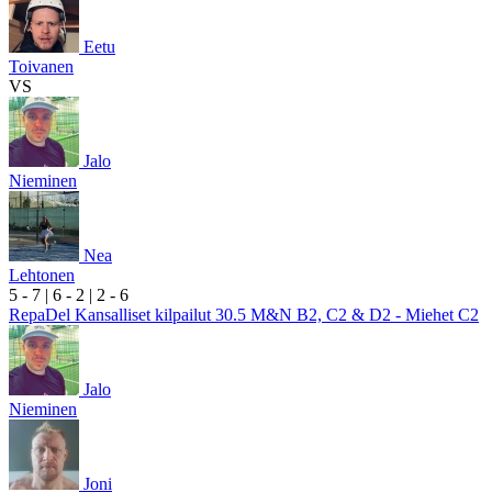
Eetu
Toivanen
VS
Jalo
Nieminen
Nea
Lehtonen
5
- 7
|
6
- 2
|
2
- 6
RepaDel Kansalliset kilpailut 30.5 M&N B2, C2 & D2 - Miehet C2
Jalo
Nieminen
Joni