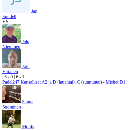
Jan
Sundell
VS
Jalo
Nieminen
Joni
Virtanen
|
6
- 0
|
6
- 1
Padel247 Kansalliset A2 ja D (lauantai), C (sunnuntai) - Miehet D1
Sanna
Suominen
Muhis