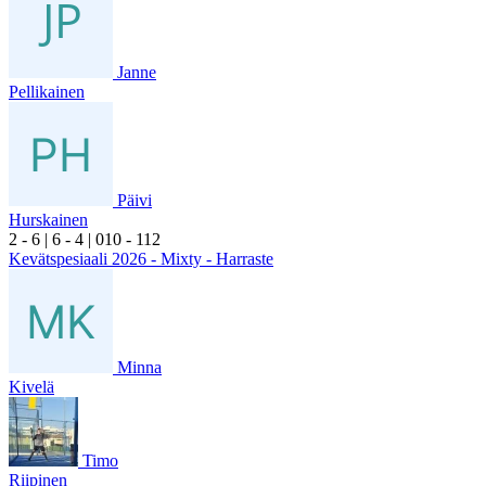
Janne
Pellikainen
Päivi
Hurskainen
2
- 6
|
6
- 4
|
0
10
- 1
12
Kevätspesiaali 2026 - Mixty - Harraste
Minna
Kivelä
Timo
Riipinen