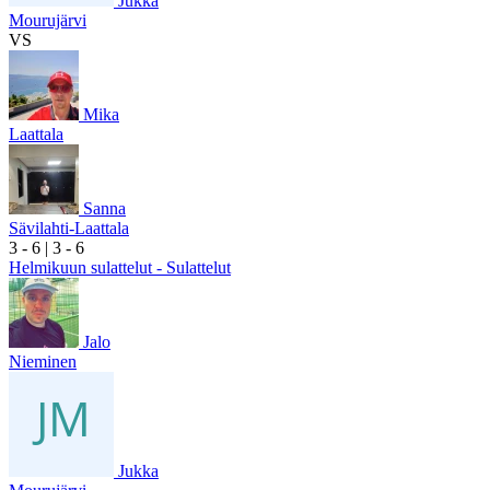
Jukka
Mourujärvi
VS
Mika
Laattala
Sanna
Sävilahti-Laattala
3
- 6
|
3
- 6
Helmikuun sulattelut - Sulattelut
Jalo
Nieminen
Jukka