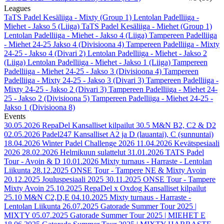
Leagues
TaTS Padel Kesäliiga - Mixty (Group 1)
Lentolan Padelliiga -
Miehet - Jakso 5 (Liiga)
TaTS Padel Kesäliiga - Miehet (Group 1)
Lentolan Padelliiga - Miehet - Jakso 4 (Liiga)
Tampereen Padelliiga
- Miehet 24-25 Jakso 4 (Divisioona 4)
Tampereen Padelliiga - Mixty
24-25 - Jakso 4 (Divari 2)
Lentolan Padelliiga - Miehet - Jakso 2
(Liiga)
Lentolan Padelliiga - Miehet - Jakso 1 (Liiga)
Tampereen
Padelliiga - Miehet 24-25 - Jakso 3 (Divisioona 4)
Tampereen
Padelliiga - Mixty 24-25 - Jakso 3 (Divari 3)
Tampereen Padelliiga -
Mixty 24-25 - Jakso 2 (Divari 3)
Tampereen Padelliiga - Miehet 24-
25 - Jakso 2 (Divisioona 5)
Tampereen Padelliiga - Miehet 24-25 -
Jakso 1 (Divisioona 8)
Events
30.05.2026
RepaDel Kansalliset kilpailut 30.5 M&N B2, C2 & D2
02.05.2026
Padel247 Kansalliset A2 ja D (lauantai), C (sunnuntai)
18.04.2026
Winter Padel Challenge 2026
11.04.2026
Kevätspesiaali
2026
28.02.2026
Helmikuun sulattelut
31.01.2026
TATS Padel
Tour - Avoin & D
10.01.2026
Mixty turnaus - Harraste - Lentolan
Liikunta
28.12.2025
ONSE Tour - Tampere NE & Mixty Avoin
20.12.2025
Jouluspesiaali 2025
30.11.2025
ONSE Tour - Tampere
Mixty Avoin
25.10.2025
RepaDel x Oxdog Kansalliset kilpailut
25.10 M&N C2,D,E
04.10.2025
Mixty turnaus - Harraste -
Lentolan Liikunta
26.07.2025
Gatorade Summer Tour 2025 |
MIXTY
05.07.2025
Gatorade Summer Tour 2025 | MIEHET E