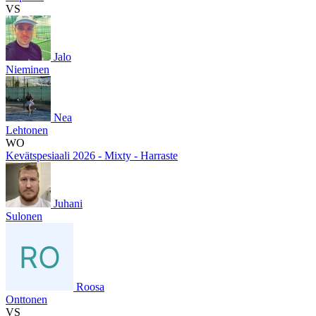
VS
Jalo
Nieminen
Nea
Lehtonen
WO
Kevätspesiaali 2026 - Mixty - Harraste
Juhani
Sulonen
Roosa
Onttonen
VS