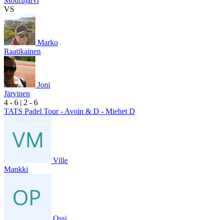
Mourujärvi
VS
Marko
Raatikainen
Joni
Järvinen
4
- 6
|
2
- 6
TATS Padel Tour - Avoin & D - Miehet D
Ville
Mankki
Ossi