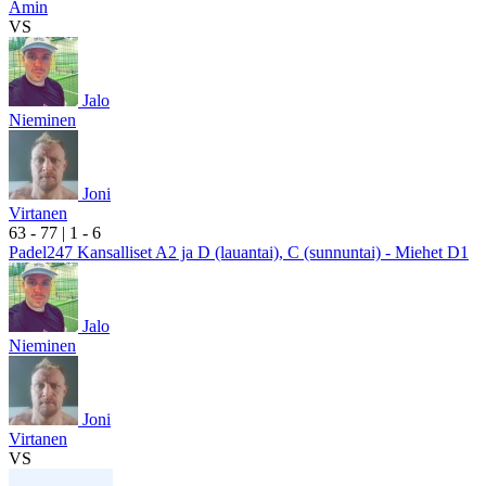
Amin
VS
Jalo
Nieminen
Joni
Virtanen
6
3
- 7
7
|
1
- 6
Padel247 Kansalliset A2 ja D (lauantai), C (sunnuntai) - Miehet D1
Jalo
Nieminen
Joni
Virtanen
VS