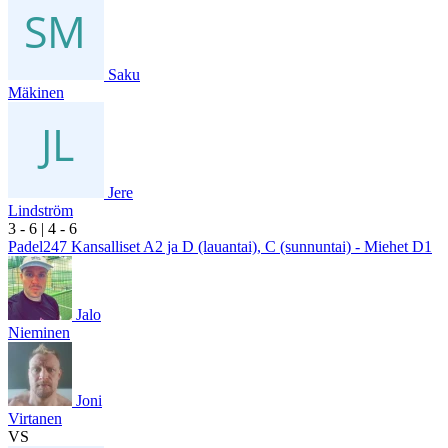
Saku
Mäkinen
Jere
Lindström
3
- 6
|
4
- 6
Padel247 Kansalliset A2 ja D (lauantai), C (sunnuntai) - Miehet D1
Jalo
Nieminen
Joni
Virtanen
VS