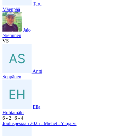
Taru
Mäenpää
Jalo
Nieminen
VS
Antti
Seppänen
Ella
Huhtamäki
6
- 2
|
6
- 4
Jouluspesiaali 2025 - Miehet - Ylöjärvi