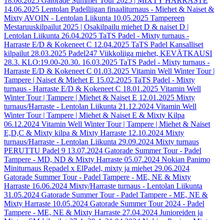
18.06.2025
Gatorade Summer Tour 2025 | MIXTY HARRASTE
14.06.2025
Lentolan Padelliigan finaaliturnaus - Miehet & Naiset &
Mixty AVOIN - Lentolan Liikunta
10.05.2025
Tampereen
Mestaruuskilpailut 2025 | Osakilpailu miehet D & naiset D |
Lentolan Liikunta
26.04.2025
TaTS Padel - Mixty turnaus -
Harraste E/D & Kokeneet C
12.04.2025
TaTS Padel Kansalliset
kilpailut
28.03.2025
Padel247 Viikkoliiga miehet, KEVÄTKAUSI
28.3. KLO:19.00-20.30.
16.03.2025
TaTS Padel - Mixty turnaus -
Harraste E/D & Kokeneet C
01.03.2025
Vitamin Well Winter Tour |
Tampere | Naiset & Miehet E
15.02.2025
TaTS Padel - Mixty
turnaus - Harraste E/D & Kokeneet C
18.01.2025
Vitamin Well
Winter Tour | Tampere | Miehet & Naiset E
12.01.2025
Mixty
turnaus/Harraste - Lentolan Liikunta
21.12.2024
Vitamin Well
Winter Tour | Tampere | Miehet & Naiset E & Mixty Kilpa
06.12.2024
Vitamin Well Winter Tour | Tampere | Miehet & Naiset
E,D,C & Mixty kilpa & Mixty Harraste
12.10.2024
Mixty
turnaus/Harraste - Lentolan Liikunta
29.09.2024
Mixty turnaus
PERUTTU Padel 9
13.07.2024
Gatorade Summer Tour - Padel
Tampere - MD, ND & Mixty Harraste
05.07.2024
Nokian Panimo
Miniturnaus Repadel x ElPadel, mixty ja miehet
29.06.2024
Gatorade Summer Tour - Padel Tampere - ME, NE & Mixty
Harraste
16.06.2024
Mixty/Harraste turnaus - Lentolan Liikunta
31.05.2024
Gatorade Summer Tour - Padel Tampere - ME, NE &
Mixty Harraste
10.05.2024
Gatorade Summer Tour 2024 - Padel
Tampere - ME, NE & Mixty Harraste
27.04.2024
Junioreiden ja