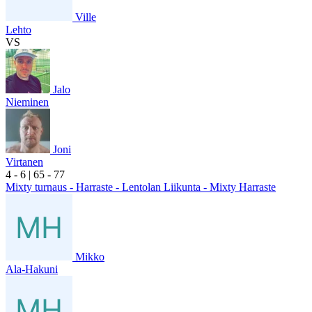
Ville
Lehto
VS
Jalo
Nieminen
Joni
Virtanen
4
- 6
|
6
5
- 7
7
Mixty turnaus - Harraste - Lentolan Liikunta - Mixty Harraste
Mikko
Ala-Hakuni