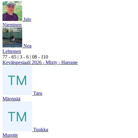
Jalo
Nieminen
Nea
Lehtonen
7
7
- 6
5
|
3
- 6
|
0
8
- 1
10
Kevätspesiaali 2026 - Mixty - Harraste
Taru
Mäenpää
Tuukka
Murotie