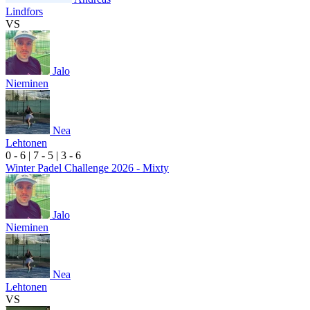
Lindfors
VS
Jalo
Nieminen
Nea
Lehtonen
0
- 6
|
7
- 5
|
3
- 6
Winter Padel Challenge 2026 - Mixty
Jalo
Nieminen
Nea
Lehtonen
VS