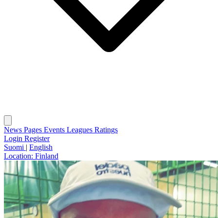
News
Pages
Events
Leagues
Ratings
Login
Register
Suomi
|
English
Location:
Finland