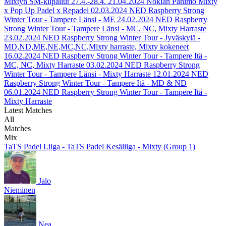
Mixtyn SM-kilpailut 27.4.-28.4.
21.04.2024
Nokian Panimo Mixty
x Pop Up Padel x Repadel
02.03.2024
NED Raspberry Strong
Winter Tour - Tampere Länsi - ME
24.02.2024
NED Raspberry
Strong Winter Tour - Tampere Länsi - MC, NC, Mixty Harraste
23.02.2024
NED Raspberry Strong Winter Tour - Jyväskylä -
MD,ND,ME,NE,MC,NC,Mixty harraste, Mixty kokeneet
16.02.2024
NED Raspberry Strong Winter Tour - Tampere Itä -
MC, NC, Mixty Harraste
03.02.2024
NED Raspberry Strong
Winter Tour - Tampere Länsi - Mixty Harraste
12.01.2024
NED
Raspberry Strong Winter Tour - Tampere Itä - MD & ND
06.01.2024
NED Raspberry Strong Winter Tour - Tampere Itä -
Mixty Harraste
Latest Matches
All
Matches
Mix
TaTS Padel Liiga - TaTS Padel Kesäliiga - Mixty (Group 1)
Jalo
Nieminen
Nea