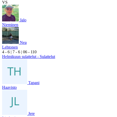
VS
Jalo
Nieminen
Nea
Lehtonen
4
- 6
|
7
- 6
|
0
6
- 1
10
Helmikuun sulattelut - Sulattelut
Tapani
Haavisto
Jere