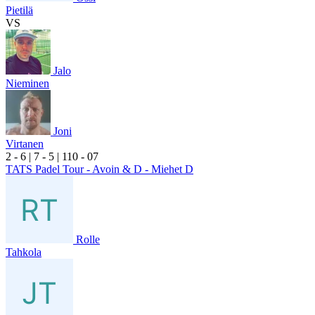
Pietilä
VS
Jalo
Nieminen
Joni
Virtanen
2
- 6
|
7
- 5
|
1
10
- 0
7
TATS Padel Tour - Avoin & D - Miehet D
Rolle
Tahkola