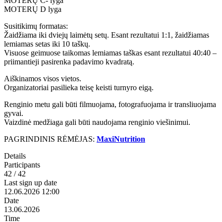
MOTERŲ C- lyga
MOTERŲ D lyga
Susitikimų formatas:
Žaidžiama iki dviejų laimėtų setų. Esant rezultatui 1:1, žaidžiamas
lemiamas setas iki 10 taškų.
Visuose geimuose taikomas lemiamas taškas esant rezultatui 40:40 –
priimantieji pasirenka padavimo kvadratą.
Aiškinamos visos vietos.
Organizatoriai pasilieka teisę keisti turnyro eigą.
Renginio metu gali būti filmuojama, fotografuojama ir transliuojama
gyvai.
Vaizdinė medžiaga gali būti naudojama renginio viešinimui.
PAGRINDINIS RĖMĖJAS:
MaxiNutrition
Details
Participants
42 / 42
Last sign up date
12.06.2026 12:00
Date
13.06.2026
Time