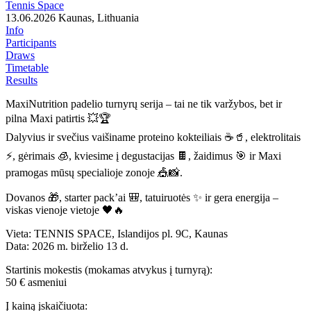
Tennis Space
13.06.2026
Kaunas, Lithuania
Info
Participants
Draws
Timetable
Results
MaxiNutrition padelio turnyrų serija – tai ne tik varžybos, bet ir
pilna Maxi patirtis 💥🏆
Dalyvius ir svečius vaišiname proteino kokteiliais ☕🥤, elektrolitais
⚡, gėrimais 🧊, kviesime į degustacijas 🍫, žaidimus 🎯 ir Maxi
pramogas mūsų specialioje zonoje 🎪📸.
Dovanos 🎁, starter pack’ai 🎒, tatuiruotės ✨ ir gera energija –
viskas vienoje vietoje 🖤🔥
Vieta: TENNIS SPACE, Islandijos pl. 9C, Kaunas
Data: 2026 m. birželio 13 d.
Startinis mokestis (mokamas atvykus į turnyrą):
50 € asmeniui
Į kainą įskaičiuota: