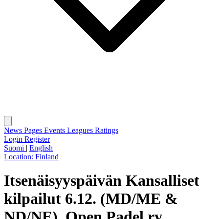
News
Pages
Events
Leagues
Ratings
Login
Register
Suomi
|
English
Location:
Finland
Itsenäisyyspäivän Kansalliset
kilpailut 6.12. (MD/ME &
ND/NE), Open Padel ry