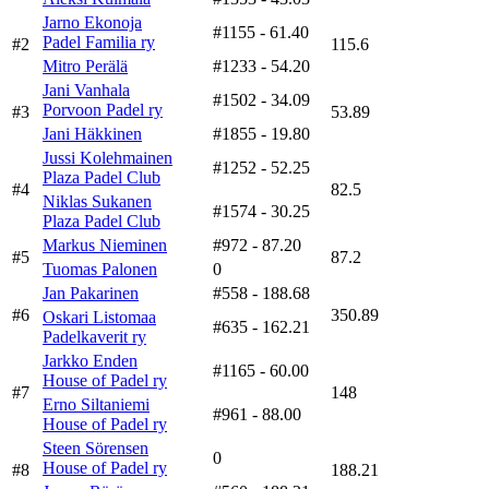
Jarno Ekonoja
#1155
- 61.40
Padel Familia ry
#2
115.6
Mitro Perälä
#1233
- 54.20
Jani Vanhala
#1502
- 34.09
Porvoon Padel ry
#3
53.89
Jani Häkkinen
#1855
- 19.80
Jussi Kolehmainen
#1252
- 52.25
Plaza Padel Club
#4
82.5
Niklas Sukanen
#1574
- 30.25
Plaza Padel Club
Markus Nieminen
#972
- 87.20
#5
87.2
Tuomas Palonen
0
Jan Pakarinen
#558
- 188.68
#6
350.89
Oskari Listomaa
#635
- 162.21
Padelkaverit ry
Jarkko Enden
#1165
- 60.00
House of Padel ry
#7
148
Erno Siltaniemi
#961
- 88.00
House of Padel ry
Steen Sörensen
0
House of Padel ry
#8
188.21