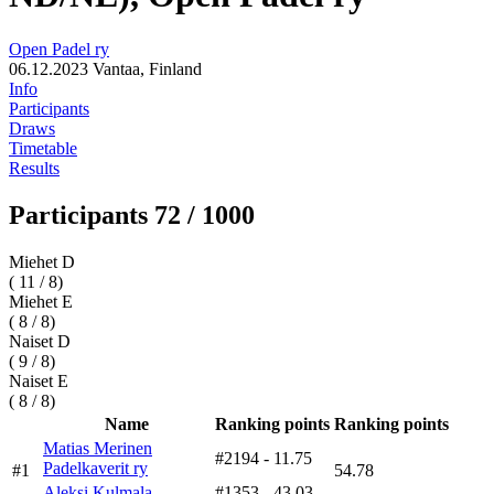
Open Padel ry
06.12.2023
Vantaa, Finland
Info
Participants
Draws
Timetable
Results
Participants 72 / 1000
Miehet D
( 11 / 8)
Miehet E
( 8 / 8)
Naiset D
( 9 / 8)
Naiset E
( 8 / 8)
Name
Ranking points
Ranking points
Matias Merinen
#2194
- 11.75
Padelkaverit ry
#1
54.78
Aleksi Kulmala
#1353
- 43.03