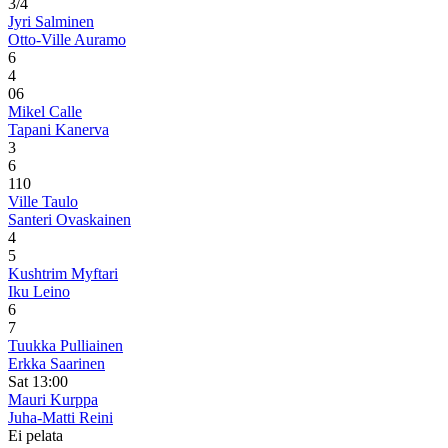
3/4
Jyri Salminen
Otto-Ville Auramo
6
4
0
6
Mikel Calle
Tapani Kanerva
3
6
1
10
Ville Taulo
Santeri Ovaskainen
4
5
Kushtrim Myftari
Iku Leino
6
7
Tuukka Pulliainen
Erkka Saarinen
Sat 13:00
Mauri Kurppa
Juha-Matti Reini
Ei pelata