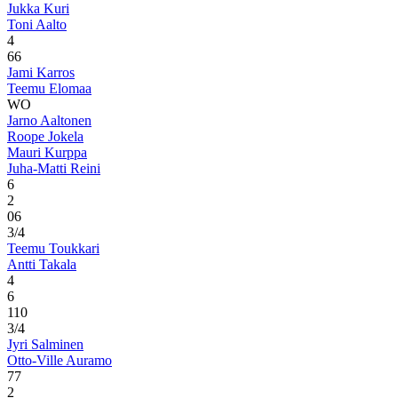
Jukka Kuri
Toni Aalto
4
6
6
Jami Karros
Teemu Elomaa
WO
Jarno Aaltonen
Roope Jokela
Mauri Kurppa
Juha-Matti Reini
6
2
0
6
3/4
Teemu Toukkari
Antti Takala
4
6
1
10
3/4
Jyri Salminen
Otto-Ville Auramo
7
7
2