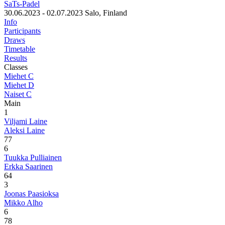
SaTs-Padel
30.06.2023 - 02.07.2023
Salo, Finland
Info
Participants
Draws
Timetable
Results
Classes
Miehet C
Miehet D
Naiset C
Main
1
Viljami Laine
Aleksi Laine
7
7
6
Tuukka Pulliainen
Erkka Saarinen
6
4
3
Joonas Paasioksa
Mikko Alho
6
7
8