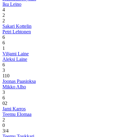
Iku Leino
4
2
2
Sakari Kottelin
Petri Lehtonen
6
6
1
Viljami Laine
Aleksi Laine
6
3
1
10
Joonas Paasioksa
Mikko Alho
3
6
0
2
Jami Karros
Teemu Elomaa
2
0
3/4
Teemu Toukkari