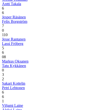
Antti Takala
6
6
Jesper Räsänen
Felix Borgström
7
0
1
10
Jesse Rantanen
Lassi Fröberg
5
6
0
8
Markus Oksanen
Tatu Kykkänen
0
3
2
Sakari Kottelin
Petri Lehtonen
6
6
1
Viljami Laine
Aleksi Laine