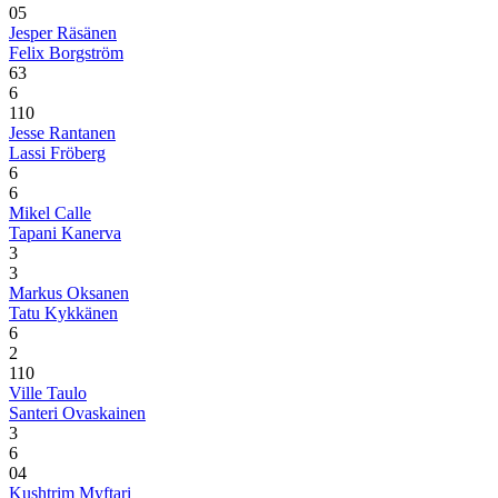
0
5
Jesper Räsänen
Felix Borgström
6
3
6
1
10
Jesse Rantanen
Lassi Fröberg
6
6
Mikel Calle
Tapani Kanerva
3
3
Markus Oksanen
Tatu Kykkänen
6
2
1
10
Ville Taulo
Santeri Ovaskainen
3
6
0
4
Kushtrim Myftari