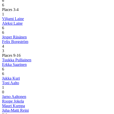
6
6
Places 3-4
1
Viljami Laine
Aleksi Laine
6
6
Jesper Räsänen
Felix Borgström
4
3
Places 9-16
Tuukka Pulliainen
Erkka Saarinen
6
6
Jukka Kuri
Toni Aalto
1
0
Jarno Aaltonen
Roope Jokela
Mauri Kurppa
Juha-Matti Reini