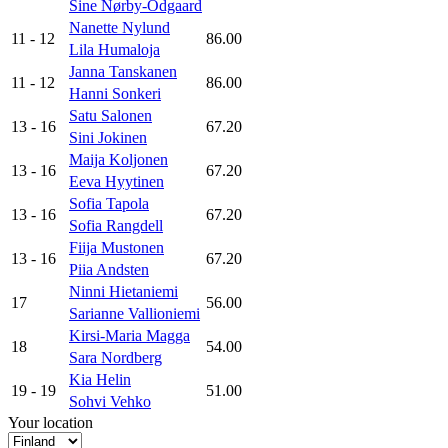
Sine Nørby-Odgaard
Nanette Nylund
11
- 12
86.00
Lila Humaloja
Janna Tanskanen
11
- 12
86.00
Hanni Sonkeri
Satu Salonen
13
- 16
67.20
Sini Jokinen
Maija Koljonen
13
- 16
67.20
Eeva Hyytinen
Sofia Tapola
13
- 16
67.20
Sofia Rangdell
Fiija Mustonen
13
- 16
67.20
Piia Andsten
Ninni Hietaniemi
17
56.00
Sarianne Vallioniemi
Kirsi-Maria Magga
18
54.00
Sara Nordberg
Kia Helin
19
- 19
51.00
Sohvi Vehko
Your location