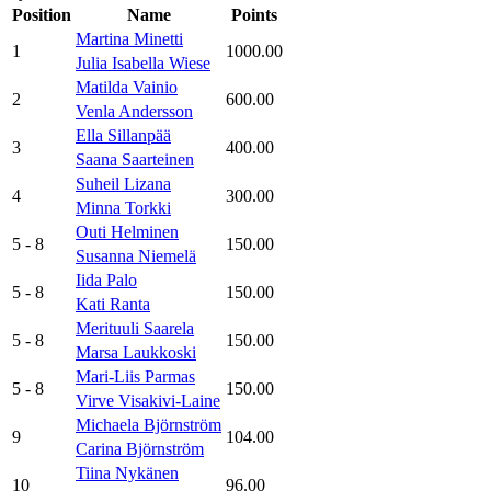
Position
Name
Points
Martina Minetti
1
1000.00
Julia Isabella Wiese
Matilda Vainio
2
600.00
Venla Andersson
Ella Sillanpää
3
400.00
Saana Saarteinen
Suheil Lizana
4
300.00
Minna Torkki
Outi Helminen
5
- 8
150.00
Susanna Niemelä
Iida Palo
5
- 8
150.00
Kati Ranta
Merituuli Saarela
5
- 8
150.00
Marsa Laukkoski
Mari-Liis Parmas
5
- 8
150.00
Virve Visakivi-Laine
Michaela Björnström
9
104.00
Carina Björnström
Tiina Nykänen
10
96.00