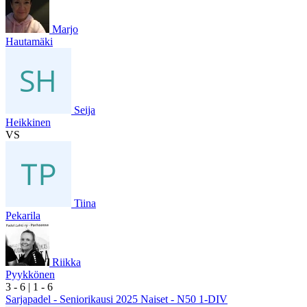
Marjo
Hautamäki
Seija
Heikkinen
VS
Tiina
Pekarila
Riikka
Pyykkönen
3
- 6
|
1
- 6
Sarjapadel - Seniorikausi 2025 Naiset - N50 1-DIV