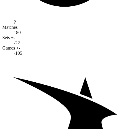
?
Matches
180
Sets +-
-22
Games +-
-105