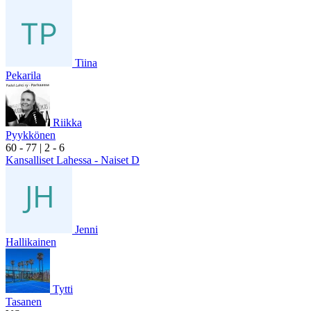
Tiina
Pekarila
Riikka
Pyykkönen
6
0
- 7
7
|
2
- 6
Kansalliset Lahessa - Naiset D
Jenni
Hallikainen
Tytti
Tasanen