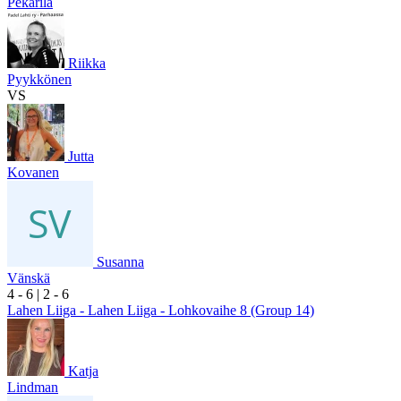
Pekarila
Riikka
Pyykkönen
VS
Jutta
Kovanen
Susanna
Vänskä
4
- 6
|
2
- 6
Lahen Liiga - Lahen Liiga - Lohkovaihe 8 (Group 14)
Katja
Lindman