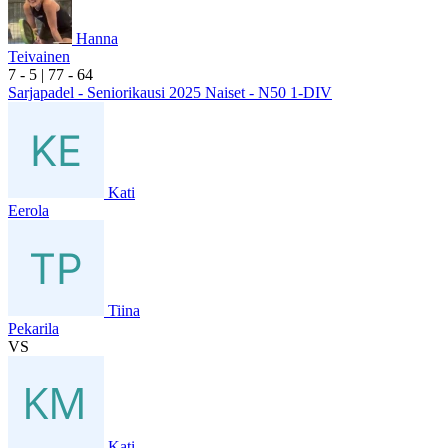
Hanna
Teivainen
7
- 5
|
7
7
- 6
4
Sarjapadel - Seniorikausi 2025 Naiset - N50 1-DIV
Kati
Eerola
Tiina
Pekarila
VS
Kati