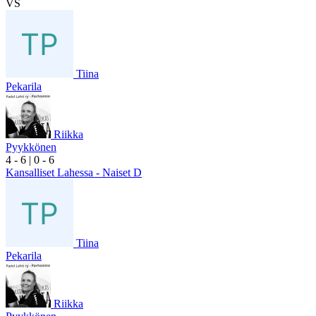
VS
Tiina
Pekarila
Riikka
Pyykkönen
4
- 6
|
0
- 6
Kansalliset Lahessa - Naiset D
Tiina
Pekarila
Riikka