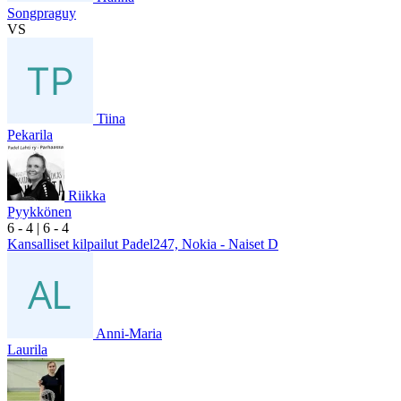
Songpraguy
VS
Tiina
Pekarila
Riikka
Pyykkönen
6
- 4
|
6
- 4
Kansalliset kilpailut Padel247, Nokia - Naiset D
Anni-Maria
Laurila