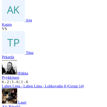
Aija
Kataja
VS
Tiina
Pekarila
Riikka
Pyykkönen
6
- 2
|
3
- 6
|
1
- 6
Lahen Liiga - Lahen Liiga - Lohkovaihe 8 (Group 14)
Lauri
Ala-Röyskö