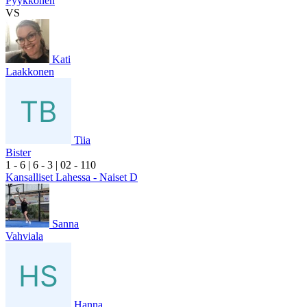
Pyykkönen
VS
Kati
Laakkonen
Tiia
Bister
1
- 6
|
6
- 3
|
0
2
- 1
10
Kansalliset Lahessa - Naiset D
Sanna
Vahviala
Hanna