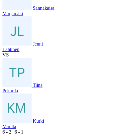
Sannakaisa
Marjamäki
Jenni
Lahtinen
VS
Tiina
Pekarila
Kurki
Maritta
6
- 2
|
6
- 1