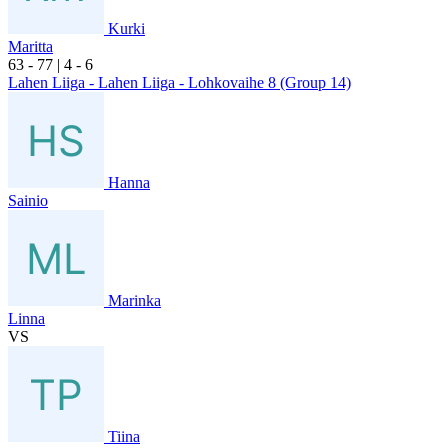
Kurki
Maritta
6
3
- 7
7
|
4
- 6
Lahen Liiga - Lahen Liiga - Lohkovaihe 8 (Group 14)
Hanna
Sainio
Marinka
Linna
VS
Tiina