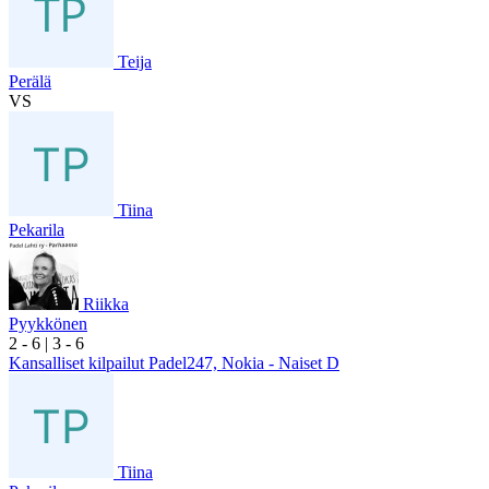
Teija
Perälä
VS
Tiina
Pekarila
Riikka
Pyykkönen
2
- 6
|
3
- 6
Kansalliset kilpailut Padel247, Nokia - Naiset D
Tiina