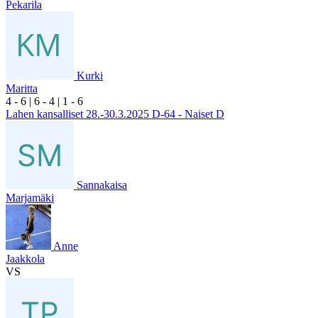
Pekarila
Kurki
Maritta
4
- 6
|
6
- 4
|
1
- 6
Lahen kansalliset 28.-30.3.2025 D-64 - Naiset D
Sannakaisa
Marjamäki
Anne
Jaakkola
VS