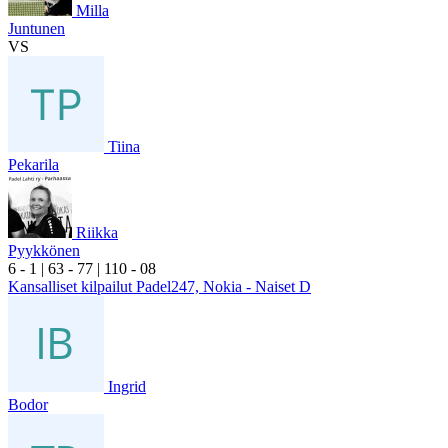
Milla
Juntunen
VS
Tiina
Pekarila
Riikka
Pyykkönen
6
- 1
|
6
3
- 7
7
|
1
10
- 0
8
Kansalliset kilpailut Padel247, Nokia - Naiset D
Ingrid
Bodor