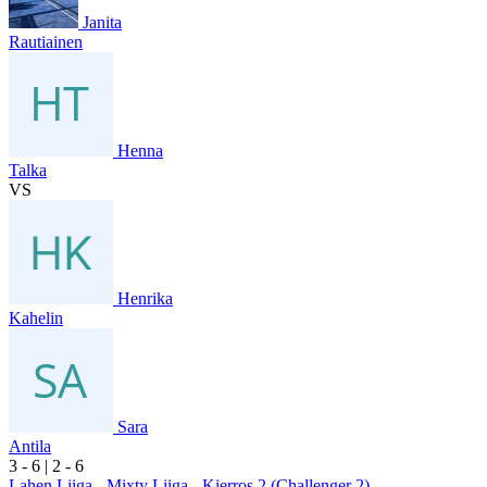
Janita
Rautiainen
Henna
Talka
VS
Henrika
Kahelin
Sara
Antila
3
- 6
|
2
- 6
Lahen Liiga - Mixty Liiga - Kierros 2 (Challenger 2)