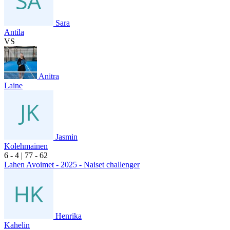
Sara
Antila
VS
Anitra
Laine
Jasmin
Kolehmainen
6
- 4
|
7
7
- 6
2
Lahen Avoimet - 2025 - Naiset challenger
Henrika
Kahelin