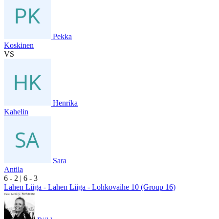
Pekka
Koskinen
VS
Henrika
Kahelin
Sara
Antila
6
- 2
|
6
- 3
Lahen Liiga - Lahen Liiga - Lohkovaihe 10 (Group 16)