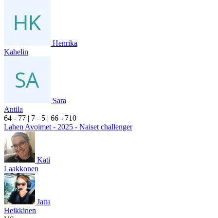
Henrika
Kahelin
Sara
Antila
6
4
- 7
7
|
7
- 5
|
6
6
- 7
10
Lahen Avoimet - 2025 - Naiset challenger
Kati
Laakkonen
Jatta
Heikkinen