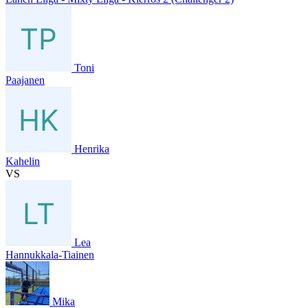
Toni
Paajanen
Henrika
Kahelin
VS
Lea
Hannukkala-Tiainen
Mika