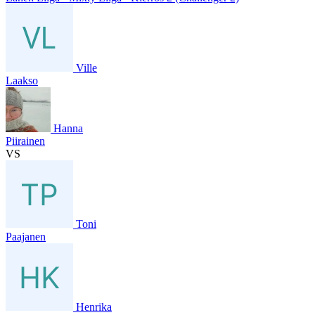
Ville
Laakso
Hanna
Piirainen
VS
Toni
Paajanen
Henrika