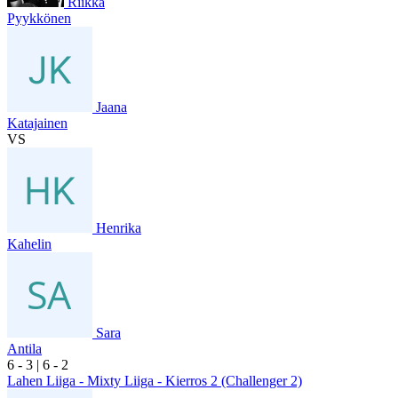
Riikka
Pyykkönen
Jaana
Katajainen
VS
Henrika
Kahelin
Sara
Antila
6
- 3
|
6
- 2
Lahen Liiga - Mixty Liiga - Kierros 2 (Challenger 2)