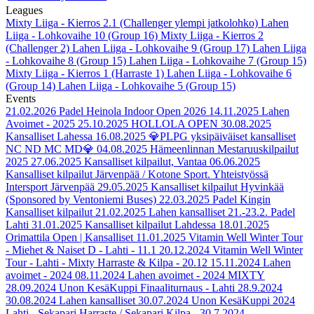
Leagues
Mixty Liiga - Kierros 2.1 (Challenger ylempi jatkolohko)
Lahen
Liiga - Lohkovaihe 10 (Group 16)
Mixty Liiga - Kierros 2
(Challenger 2)
Lahen Liiga - Lohkovaihe 9 (Group 17)
Lahen Liiga
- Lohkovaihe 8 (Group 15)
Lahen Liiga - Lohkovaihe 7 (Group 15)
Mixty Liiga - Kierros 1 (Harraste 1)
Lahen Liiga - Lohkovaihe 6
(Group 14)
Lahen Liiga - Lohkovaihe 5 (Group 15)
Events
21.02.2026
Padel Heinola Indoor Open 2026
14.11.2025
Lahen
Avoimet - 2025
25.10.2025
HOLLOLA OPEN
30.08.2025
Kansalliset Lahessa
16.08.2025
💎PLPG yksipäiväiset kansalliset
NC ND MC MD💎
04.08.2025
Hämeenlinnan Mestaruuskilpailut
2025
27.06.2025
Kansalliset kilpailut, Vantaa
06.06.2025
Kansalliset kilpailut Järvenpää / Kotone Sport. Yhteistyössä
Intersport Järvenpää
29.05.2025
Kansalliset kilpailut Hyvinkää
(Sponsored by Ventoniemi Buses)
22.03.2025
Padel Kingin
Kansalliset kilpailut
21.02.2025
Lahen kansalliset 21.-23.2. Padel
Lahti
31.01.2025
Kansalliset kilpailut Lahdessa
18.01.2025
Orimattila Open | Kansalliset
11.01.2025
Vitamin Well Winter Tour
- Miehet & Naiset D - Lahti - 11.1
20.12.2024
Vitamin Well Winter
Tour - Lahti - Mixty Harraste & Kilpa - 20.12
15.11.2024
Lahen
avoimet - 2024
08.11.2024
Lahen avoimet - 2024 MIXTY
28.09.2024
Unon KesäKuppi Finaaliturnaus - Lahti 28.9.2024
30.08.2024
Lahen kansalliset
30.07.2024
Unon KesäKuppi 2024
Lahti - Sekapari Harraste / Sekapari Kilpa - 30.7.2024