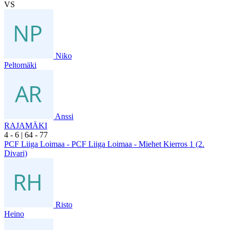
VS
Niko
Peltomäki
Anssi
RAJAMÄKI
4
- 6
|
6
4
- 7
7
PCF Liiga Loimaa - PCF Liiga Loimaa - Miehet Kierros 1 (2.
Divari)
Risto
Heino