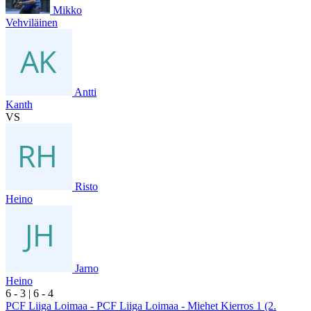
Mikko
Vehviläinen
Antti
Kanth
VS
Risto
Heino
Jarno
Heino
6
- 3
|
6
- 4
PCF Liiga Loimaa - PCF Liiga Loimaa - Miehet Kierros 1 (2.