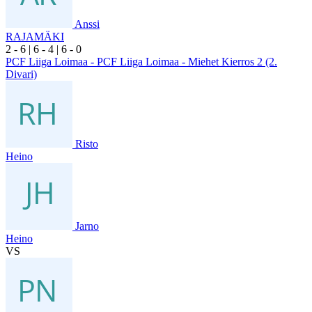
Anssi
RAJAMÄKI
2
- 6
|
6
- 4
|
6
- 0
PCF Liiga Loimaa - PCF Liiga Loimaa - Miehet Kierros 2 (2.
Divari)
Risto
Heino
Jarno
Heino
VS