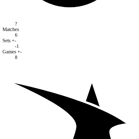
?
Matches
6
Sets +-
-1
Games +-
8