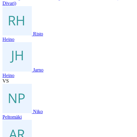
Divari)
Risto
Heino
Jarno
Heino
VS
Niko
Peltomäki