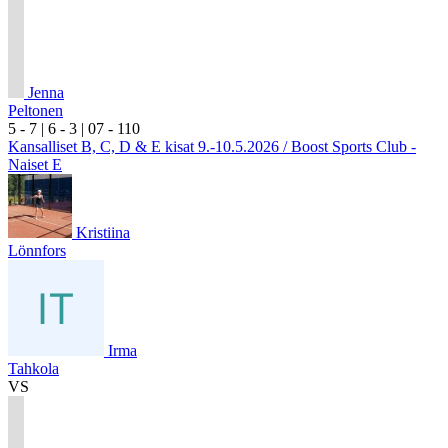
Jenna
Peltonen
5
- 7
|
6
- 3
|
0
7
- 1
10
Kansalliset B, C, D & E kisat 9.-10.5.2026 / Boost Sports Club -
Naiset E
Kristiina
Lönnfors
Irma
Tahkola
VS