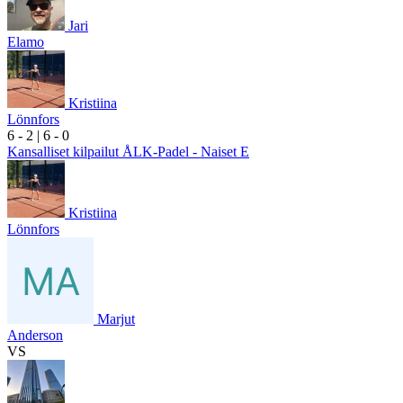
Jari
Elamo
Kristiina
Lönnfors
6
- 2
|
6
- 0
Kansalliset kilpailut ÅLK-Padel - Naiset E
Kristiina
Lönnfors
Marjut
Anderson
VS