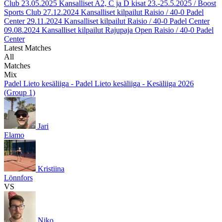
Club
23.05.2025
Kansalliset A2, C ja D kisat 23.-25.5.2025 / Boost
Sports Club
27.12.2024
Kansalliset kilpailut Raisio / 40-0 Padel
Center
29.11.2024
Kansalliset kilpailut Raisio / 40-0 Padel Center
09.08.2024
Kansalliset kilpailut Rajupaja Open Raisio / 40-0 Padel
Center
Latest Matches
All
Matches
Mix
Padel Lieto kesäliiga - Padel Lieto kesäliiga - Kesäliiga 2026
(Group 1)
Jari
Elamo
Kristiina
Lönnfors
VS
Niko