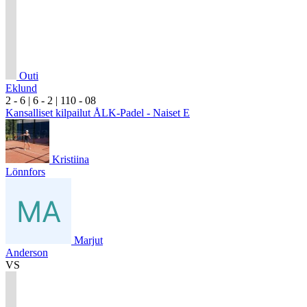
Outi
Eklund
2
- 6
|
6
- 2
|
1
10
- 0
8
Kansalliset kilpailut ÅLK-Padel - Naiset E
Kristiina
Lönnfors
Marjut
Anderson
VS