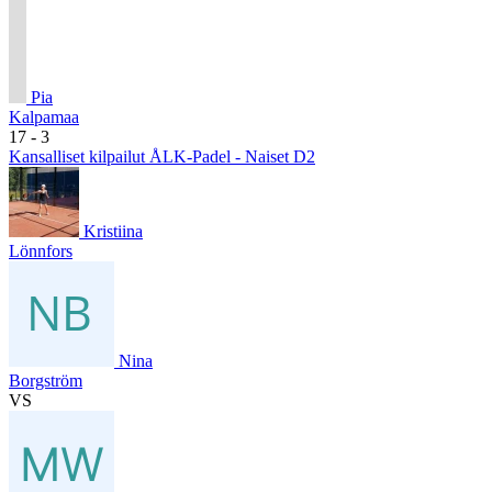
Pia
Kalpamaa
17
- 3
Kansalliset kilpailut ÅLK-Padel - Naiset D2
Kristiina
Lönnfors
Nina
Borgström
VS