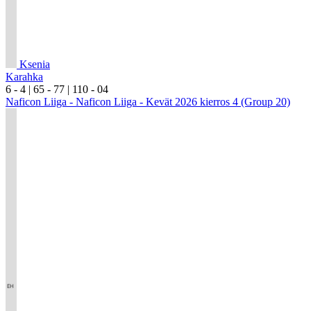
Ksenia
Karahka
6
- 4
|
6
5
- 7
7
|
1
10
- 0
4
Naficon Liiga - Naficon Liiga - Kevät 2026 kierros 4 (Group 20)