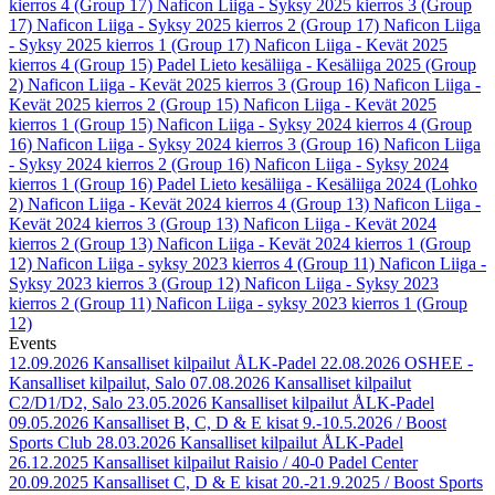
kierros 4 (Group 17)
Naficon Liiga - Syksy 2025 kierros 3 (Group
17)
Naficon Liiga - Syksy 2025 kierros 2 (Group 17)
Naficon Liiga
- Syksy 2025 kierros 1 (Group 17)
Naficon Liiga - Kevät 2025
kierros 4 (Group 15)
Padel Lieto kesäliiga - Kesäliiga 2025 (Group
2)
Naficon Liiga - Kevät 2025 kierros 3 (Group 16)
Naficon Liiga -
Kevät 2025 kierros 2 (Group 15)
Naficon Liiga - Kevät 2025
kierros 1 (Group 15)
Naficon Liiga - Syksy 2024 kierros 4 (Group
16)
Naficon Liiga - Syksy 2024 kierros 3 (Group 16)
Naficon Liiga
- Syksy 2024 kierros 2 (Group 16)
Naficon Liiga - Syksy 2024
kierros 1 (Group 16)
Padel Lieto kesäliiga - Kesäliiga 2024 (Lohko
2)
Naficon Liiga - Kevät 2024 kierros 4 (Group 13)
Naficon Liiga -
Kevät 2024 kierros 3 (Group 13)
Naficon Liiga - Kevät 2024
kierros 2 (Group 13)
Naficon Liiga - Kevät 2024 kierros 1 (Group
12)
Naficon Liiga - syksy 2023 kierros 4 (Group 11)
Naficon Liiga -
Syksy 2023 kierros 3 (Group 12)
Naficon Liiga - Syksy 2023
kierros 2 (Group 11)
Naficon Liiga - syksy 2023 kierros 1 (Group
12)
Events
12.09.2026
Kansalliset kilpailut ÅLK-Padel
22.08.2026
OSHEE -
Kansalliset kilpailut, Salo
07.08.2026
Kansalliset kilpailut
C2/D1/D2, Salo
23.05.2026
Kansalliset kilpailut ÅLK-Padel
09.05.2026
Kansalliset B, C, D & E kisat 9.-10.5.2026 / Boost
Sports Club
28.03.2026
Kansalliset kilpailut ÅLK-Padel
26.12.2025
Kansalliset kilpailut Raisio / 40-0 Padel Center
20.09.2025
Kansalliset C, D & E kisat 20.-21.9.2025 / Boost Sports