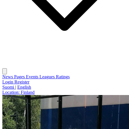
News
Pages
Events
Leagues
Ratings
Login
Register
Suomi
|
English
Location:
Finland