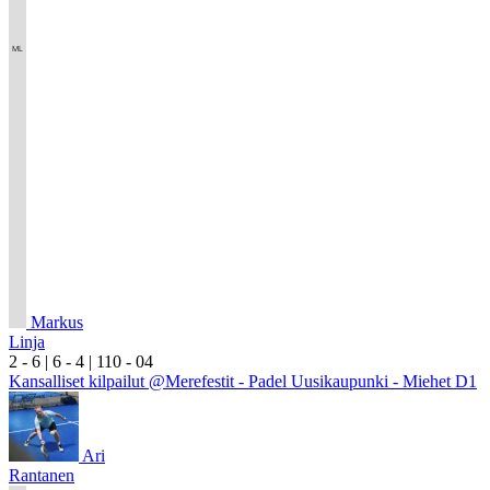
Markus
Linja
2
- 6
|
6
- 4
|
1
10
- 0
4
Kansalliset kilpailut @Merefestit - Padel Uusikaupunki - Miehet D1
Ari
Rantanen