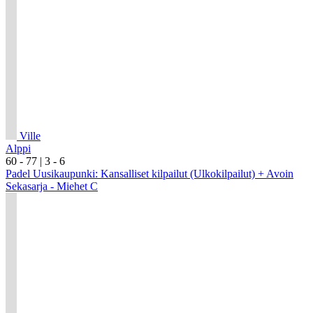
Ville
Alppi
6
0
- 7
7
|
3
- 6
Padel Uusikaupunki: Kansalliset kilpailut (Ulkokilpailut) + Avoin
Sekasarja - Miehet C