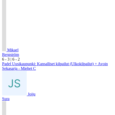
Mikael
Bergström
6
- 3
|
6
- 2
Padel Uusikaupunki: Kansalliset kilpailut (Ulkokilpailut) + Avoin
Sekasarja - Miehet C
Joiju
Sura