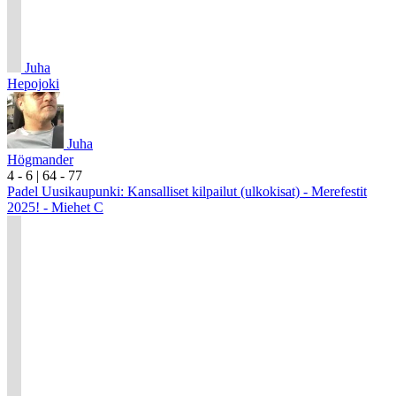
Juha
Hepojoki
Juha
Högmander
4
- 6
|
6
4
- 7
7
Padel Uusikaupunki: Kansalliset kilpailut (ulkokisat) - Merefestit
2025! - Miehet C