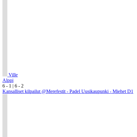
Ville
Alppi
6
- 1
|
6
- 2
Kansalliset kilpailut @Merefestit - Padel Uusikaupunki - Miehet D1