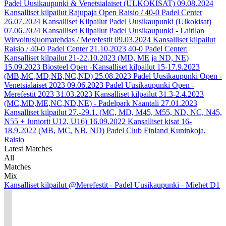
Padel Uusikaupunki & Venetsialaiset (ULKOKISAT)
09.08.2024
Kansalliset kilpailut Rajupaja Open Raisio / 40-0 Padel Center
26.07.2024
Kansalliset Kilpailut Padel Uusikaupunki (Ulkokisat)
07.06.2024
Kansalliset Kilpailut Padel Uusikaupunki - Laitilan
Wirvoitusjuomatehdas / Merefestit
09.03.2024
Kansalliset kilpailut
Raisio / 40-0 Padel Center
21.10.2023
40-0 Padel Center:
Kansalliset kilpailut 21-22.10.2023 (MD, ME ja ND, NE)
15.09.2023
Biosteel Open -Kansalliset kilpailut 15-17.9.2023
(MB,MC,MD,NB,NC,ND)
25.08.2023
Padel Uusikaupunki Open -
Venetsialaiset 2023
09.06.2023
Padel Uusikaupunki Open -
Merefestit 2023
31.03.2023
Kansalliset kilpailut 31.3-2.4.2023
(MC,MD,ME,NC,ND,NE) - Padelpark Naantali
27.01.2023
Kansalliset kilpailut 27.-29.1. (MC, MD, M45, M55, ND, NC, N45,
N55 + Juniorit U12, U16)
16.09.2022
Kansalliset kisat 16-
18.9.2022 (MB, MC, NB, ND) Padel Club Finland Kuninkoja,
Raisio
Latest Matches
All
Matches
Mix
Kansalliset kilpailut @Merefestit - Padel Uusikaupunki - Miehet D1