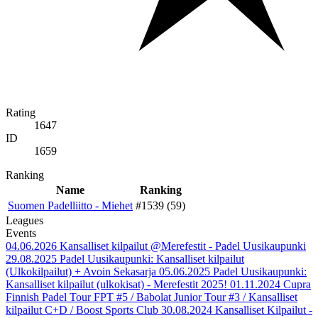
Rating
1647
ID
1659
Ranking
Name
Ranking
Suomen Padelliitto - Miehet
#1539 (59)
Leagues
Events
04.06.2026
Kansalliset kilpailut @Merefestit - Padel Uusikaupunki
29.08.2025
Padel Uusikaupunki: Kansalliset kilpailut
(Ulkokilpailut) + Avoin Sekasarja
05.06.2025
Padel Uusikaupunki:
Kansalliset kilpailut (ulkokisat) - Merefestit 2025!
01.11.2024
Cupra
Finnish Padel Tour FPT #5 / Babolat Junior Tour #3 / Kansalliset
kilpailut C+D / Boost Sports Club
30.08.2024
Kansalliset Kilpailut -