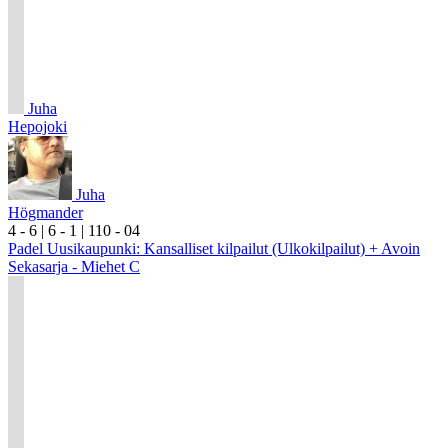
Juha
Hepojoki
Juha
Högmander
4
- 6
|
6
- 1
|
1
10
- 0
4
Padel Uusikaupunki: Kansalliset kilpailut (Ulkokilpailut) + Avoin
Sekasarja - Miehet C