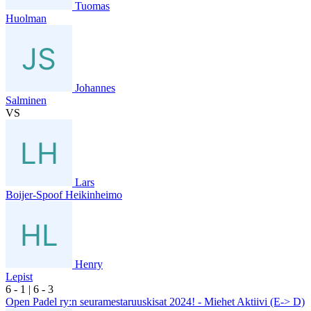
Tuomas
Huolman
Johannes
Salminen
VS
Lars
Boijer-Spoof Heikinheimo
Henry
Lepist
6
- 1
|
6
- 3
Open Padel ry:n seuramestaruuskisat 2024! - Miehet Aktiivi (E-> D)