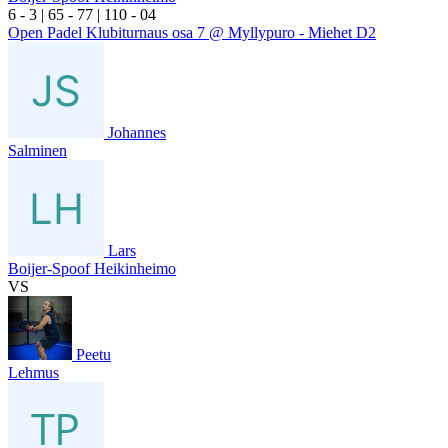
6
- 3
|
6
5
- 7
7
|
1
10
- 0
4
Open Padel Klubiturnaus osa 7 @ Myllypuro - Miehet D2
Johannes
Salminen
Lars
Boijer-Spoof Heikinheimo
VS
Peetu
Lehmus