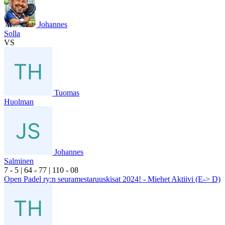
Johannes
Solla
VS
Tuomas
Huolman
Johannes
Salminen
7
- 5
|
6
4
- 7
7
|
1
10
- 0
8
Open Padel ry:n seuramestaruuskisat 2024! - Miehet Aktiivi (E-> D)