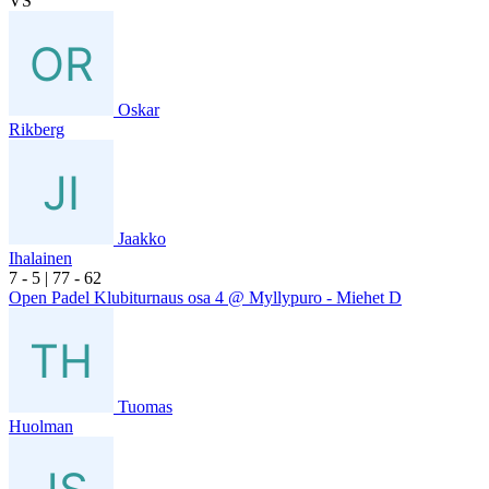
VS
Oskar
Rikberg
Jaakko
Ihalainen
7
- 5
|
7
7
- 6
2
Open Padel Klubiturnaus osa 4 @ Myllypuro - Miehet D
Tuomas
Huolman