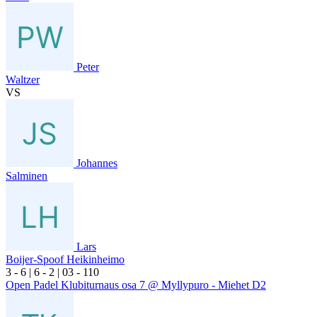
Peter
Waltzer
VS
Johannes
Salminen
Lars
Boijer-Spoof Heikinheimo
3
- 6
|
6
- 2
|
0
3
- 1
10
Open Padel Klubiturnaus osa 7 @ Myllypuro - Miehet D2