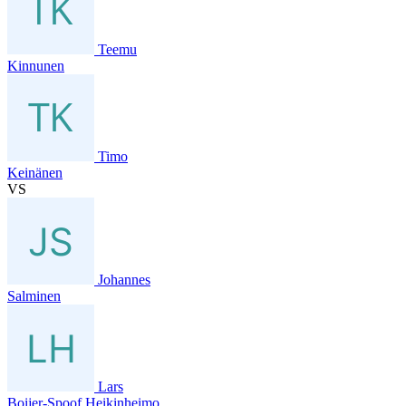
Teemu
Kinnunen
Timo
Keinänen
VS
Johannes
Salminen
Lars
Boijer-Spoof Heikinheimo