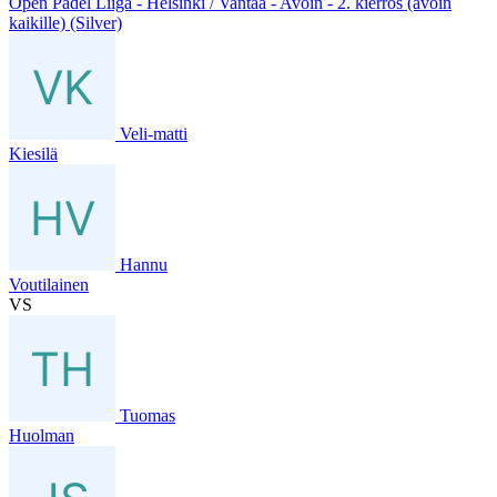
Open Padel Liiga - Helsinki / Vantaa - Avoin - 2. kierros (avoin
kaikille) (Silver)
Veli-matti
Kiesilä
Hannu
Voutilainen
VS
Tuomas
Huolman