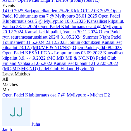
Avoin - Open Padel Liiga 1. kierros (avoin) (Start E)
Events
14.09.2025
Sarjapadelkauden 25-26 Kick Off
22.03.2025
Open
Padel Klubiturnaus osa 7 @ Myllypuro
26.01.2025
Open Padel
Klubiturnaus osa 5 @ Myllypuro
10.01.2025
Kansalliset kilpailut,
Vantaa
28.12.2024
Open Padel Klubiturnaus osa 4 @ Myllypuro
20.12.2024
Kansalliset kilpailut, Vantaa
30.11.2024
Open Padel
ry:n seuramestaruuskisat 2024!
31.05.2024
Summer Night Padel
Tournament 31.5.2024
23.12.2023
Joulun odotuksen Kansalliset
kilpailut 23.12. (MD/ME & ND/NE), Open Padel ry
04.08.2023
Open Padel KESÄLIIGA - Lopputurnaus
03.09.2022
Kansalliset
kilpailut 3.9. - 4.9.2022 (MC,MD,ME & NC,ND) Padel Club
Finland Vantaa
21.05.2022
Kansalliset kilpailut 21-22.05.2022
(MC,MD,ME,ND) Padel Club Finland Hyvinkää
Latest Matches
All
Matches
Mix
Open Padel Klubiturnaus osa 7 @ Myllypuro - Miehet D2
Juha
Jäntti