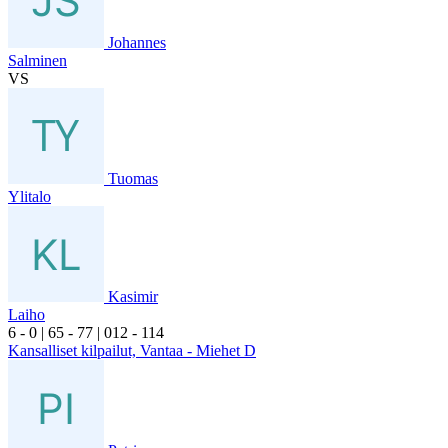
Johannes
Salminen
VS
Tuomas
Ylitalo
Kasimir
Laiho
6
- 0
|
6
5
- 7
7
|
0
12
- 1
14
Kansalliset kilpailut, Vantaa - Miehet D