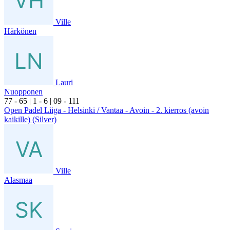
Ville
Härkönen
Lauri
Nuopponen
7
7
- 6
5
|
1
- 6
|
0
9
- 1
11
Open Padel Liiga - Helsinki / Vantaa - Avoin - 2. kierros (avoin
kaikille) (Silver)
Ville
Alasmaa