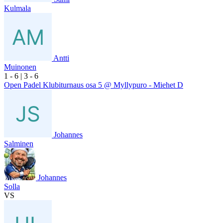
Kulmala
Antti
Muinonen
1
- 6
|
3
- 6
Open Padel Klubiturnaus osa 5 @ Myllypuro - Miehet D
Johannes
Salminen
Johannes
Solla
VS