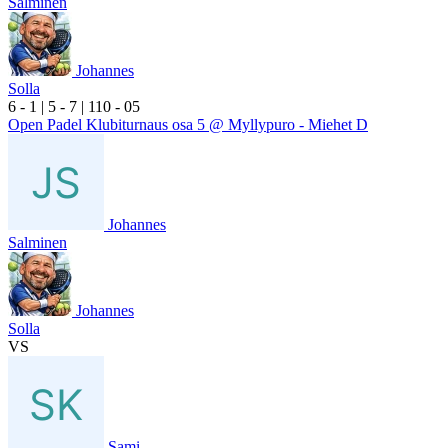
Salminen
Johannes
Solla
6
- 1
|
5
- 7
|
1
10
- 0
5
Open Padel Klubiturnaus osa 5 @ Myllypuro - Miehet D
Johannes
Salminen
Johannes
Solla
VS
Sami