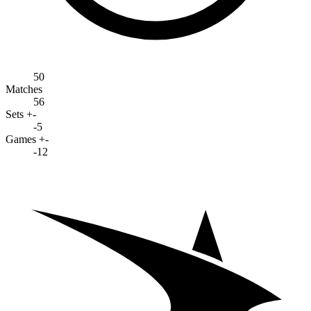
50
Matches
56
Sets +-
-5
Games +-
-12