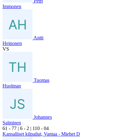
Petri
Immonen
Antti
Heinonen
VS
Tuomas
Huolman
Johannes
Salminen
6
1
- 7
7
|
6
- 2
|
1
10
- 0
4
Kansalliset kilpailut, Vantaa - Miehet D