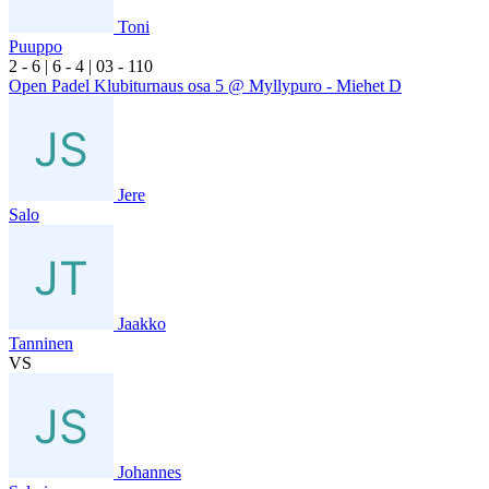
Toni
Puuppo
2
- 6
|
6
- 4
|
0
3
- 1
10
Open Padel Klubiturnaus osa 5 @ Myllypuro - Miehet D
Jere
Salo
Jaakko
Tanninen
VS
Johannes