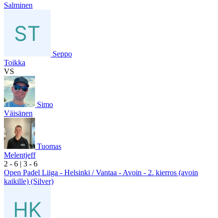
Salminen
Seppo
Toikka
VS
Simo
Väisänen
Tuomas
Melentjeff
2
- 6
|
3
- 6
Open Padel Liiga - Helsinki / Vantaa - Avoin - 2. kierros (avoin
kaikille) (Silver)