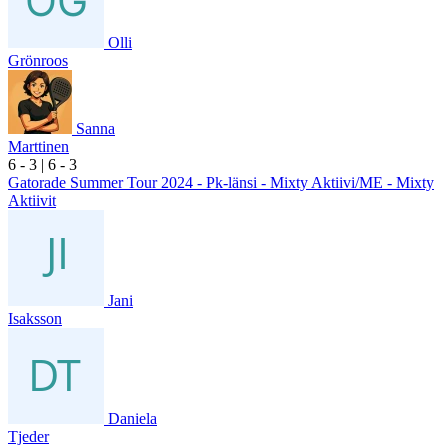
Olli
Grönroos
Sanna
Marttinen
6
- 3
|
6
- 3
Gatorade Summer Tour 2024 - Pk-länsi - Mixty Aktiivi/ME - Mixty
Aktiivit
Jani
Isaksson
Daniela
Tjeder