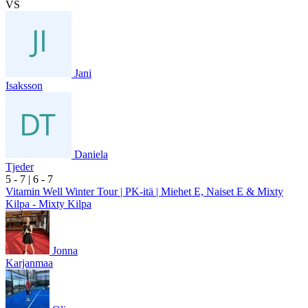
VS
Jani
Isaksson
Daniela
Tjeder
5
- 7
|
6
- 7
Vitamin Well Winter Tour | PK-itä | Miehet E, Naiset E & Mixty
Kilpa - Mixty Kilpa
Jonna
Karjanmaa