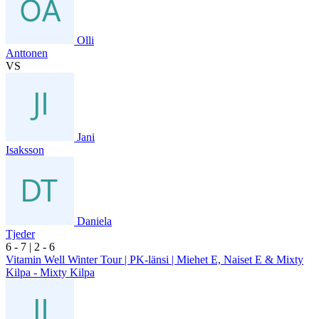
Olli
Anttonen
VS
Jani
Isaksson
Daniela
Tjeder
6
- 7
|
2
- 6
Vitamin Well Winter Tour | PK-länsi | Miehet E, Naiset E & Mixty
Kilpa - Mixty Kilpa