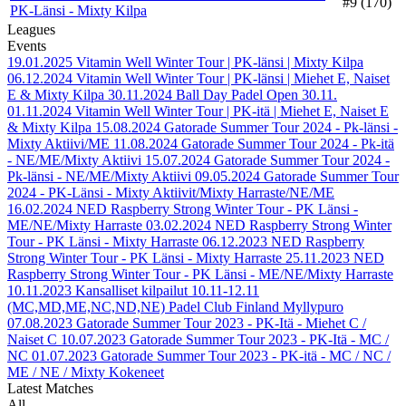
#9 (170)
PK-Länsi - Mixty Kilpa
Leagues
Events
19.01.2025
Vitamin Well Winter Tour | PK-länsi | Mixty Kilpa
06.12.2024
Vitamin Well Winter Tour | PK-länsi | Miehet E, Naiset
E & Mixty Kilpa
30.11.2024
Ball Day Padel Open 30.11.
01.11.2024
Vitamin Well Winter Tour | PK-itä | Miehet E, Naiset E
& Mixty Kilpa
15.08.2024
Gatorade Summer Tour 2024 - Pk-länsi -
Mixty Aktiivi/ME
11.08.2024
Gatorade Summer Tour 2024 - Pk-itä
- NE/ME/Mixty Aktiivi
15.07.2024
Gatorade Summer Tour 2024 -
Pk-länsi - NE/ME/Mixty Aktiivi
09.05.2024
Gatorade Summer Tour
2024 - PK-Länsi - Mixty Aktiivit/Mixty Harraste/NE/ME
16.02.2024
NED Raspberry Strong Winter Tour - PK Länsi -
ME/NE/Mixty Harraste
03.02.2024
NED Raspberry Strong Winter
Tour - PK Länsi - Mixty Harraste
06.12.2023
NED Raspberry
Strong Winter Tour - PK Länsi - Mixty Harraste
25.11.2023
NED
Raspberry Strong Winter Tour - PK Länsi - ME/NE/Mixty Harraste
10.11.2023
Kansalliset kilpailut 10.11-12.11
(MC,MD,ME,NC,ND,NE) Padel Club Finland Myllypuro
07.08.2023
Gatorade Summer Tour 2023 - PK-Itä - Miehet C /
Naiset C
10.07.2023
Gatorade Summer Tour 2023 - PK-Itä - MC /
NC
01.07.2023
Gatorade Summer Tour 2023 - PK-itä - MC / NC /
ME / NE / Mixty Kokeneet
Latest Matches
All