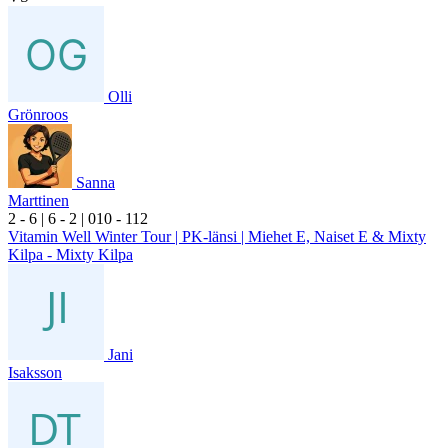
Olli
Grönroos
Sanna
Marttinen
2
- 6
|
6
- 2
|
0
10
- 1
12
Vitamin Well Winter Tour | PK-länsi | Miehet E, Naiset E & Mixty
Kilpa - Mixty Kilpa
Jani
Isaksson