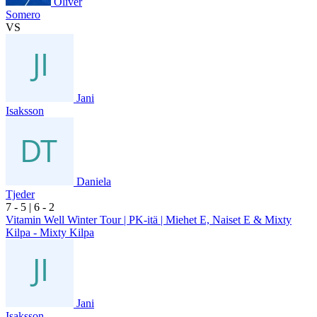
Oliver
Somero
VS
Jani
Isaksson
Daniela
Tjeder
7
- 5
|
6
- 2
Vitamin Well Winter Tour | PK-itä | Miehet E, Naiset E & Mixty
Kilpa - Mixty Kilpa
Jani
Isaksson