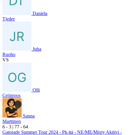
Daniela
Tjeder
Juha
Ruoho
VS
Olli
Grönroos
Sanna
Marttinen
6
- 3
|
7
7
- 6
4
Gatorade Summer Tour 2024 - Pk-itä - NE/ME/Mixty Aktiivi -