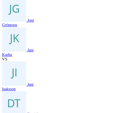
Joni
Grönroos
Jani
Karhu
VS
Jani
Isaksson