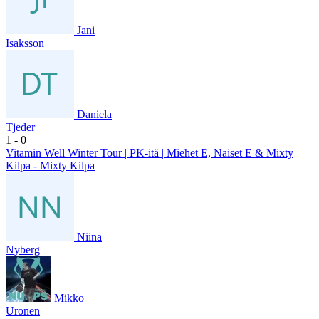
Jani
Isaksson
Daniela
Tjeder
1
- 0
Vitamin Well Winter Tour | PK-itä | Miehet E, Naiset E & Mixty
Kilpa - Mixty Kilpa
Niina
Nyberg
Mikko
Uronen