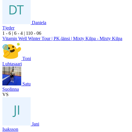
Daniela
Tjeder
1
- 6
|
6
- 4
|
1
10
- 0
6
Vitamin Well Winter Tour | PK-länsi | Mixty Kilpa - Mixty Kilpa
Toni
Luhtasaari
Satu
Suolinna
VS
Jani
Isaksson