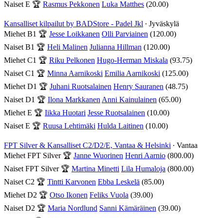
Naiset E
🏆
Rasmus Pekkonen
Luka Matthes
(20.00)
Kansalliset kilpailut by BADStore - Padel Jkl
∙ Jyväskylä
Miehet B1
🏆
Jesse Loikkanen
Olli Parviainen
(120.00)
Naiset B1
🏆
Heli Malinen
Julianna Hillman
(120.00)
Miehet C1
🏆
Riku Pelkonen
Hugo-Herman Miskala
(93.75)
Naiset C1
🏆
Minna Aarnikoski
Emilia Aarnikoski
(125.00)
Miehet D1
🏆
Juhani Ruotsalainen
Henry Sauranen
(48.75)
Naiset D1
🏆
Ilona Markkanen
Anni Kainulainen
(65.00)
Miehet E
🏆
Iikka Huotari
Jesse Ruotsalainen
(10.00)
Naiset E
🏆
Ruusa Lehtimäki
Hulda Laitinen
(10.00)
FPT Silver & Kansalliset C2/D2/E, Vantaa & Helsinki
∙ Vantaa
Miehet FPT Silver
🏆
Janne Wuorinen
Henri Aarnio
(800.00)
Naiset FPT Silver
🏆
Martina Minetti
Lila Humaloja
(800.00)
Naiset C2
🏆
Tintti Karvonen
Ebba Leskelä
(85.00)
Miehet D2
🏆
Otso Ikonen
Feliks Vuola
(39.00)
Naiset D2
🏆
Maria Nordlund
Sanni Kämäräinen
(39.00)