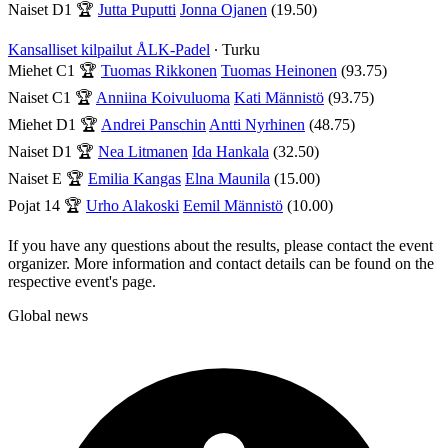
Naiset D1
🏆
Jutta Puputti
Jonna Ojanen
(19.50)
Kansalliset kilpailut ÅLK-Padel
∙ Turku
Miehet C1
🏆
Tuomas Rikkonen
Tuomas Heinonen
(93.75)
Naiset C1
🏆
Anniina Koivuluoma
Kati Männistö
(93.75)
Miehet D1
🏆
Andrei Panschin
Antti Nyrhinen
(48.75)
Naiset D1
🏆
Nea Litmanen
Ida Hankala
(32.50)
Naiset E
🏆
Emilia Kangas
Elna Maunila
(15.00)
Pojat 14
🏆
Urho Alakoski
Eemil Männistö
(10.00)
If you have any questions about the results, please contact the event
organizer. More information and contact details can be found on the
respective event's page.
Global news