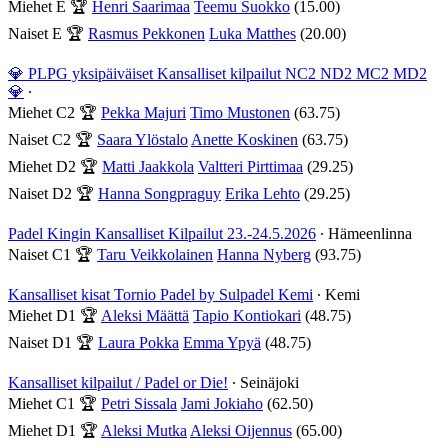
Miehet E
🏆
Henri Saarimaa
Teemu Suokko
(15.00)
Naiset E
🏆
Rasmus Pekkonen
Luka Matthes
(20.00)
💎 PLPG yksipäiväiset Kansalliset kilpailut NC2 ND2 MC2 MD2
💎
∙
Miehet C2
🏆
Pekka Majuri
Timo Mustonen
(63.75)
Naiset C2
🏆
Saara Ylöstalo
Anette Koskinen
(63.75)
Miehet D2
🏆
Matti Jaakkola
Valtteri Pirttimaa
(29.25)
Naiset D2
🏆
Hanna Songpraguy
Erika Lehto
(29.25)
Padel Kingin Kansalliset Kilpailut 23.-24.5.2026
∙ Hämeenlinna
Naiset C1
🏆
Taru Veikkolainen
Hanna Nyberg
(93.75)
Kansalliset kisat Tornio Padel by Sulpadel Kemi
∙ Kemi
Miehet D1
🏆
Aleksi Määttä
Tapio Kontiokari
(48.75)
Naiset D1
🏆
Laura Pokka
Emma Ypyä
(48.75)
Kansalliset kilpailut / Padel or Die!
∙ Seinäjoki
Miehet C1
🏆
Petri Sissala
Jami Jokiaho
(62.50)
Miehet D1
🏆
Aleksi Mutka
Aleksi Oijennus
(65.00)