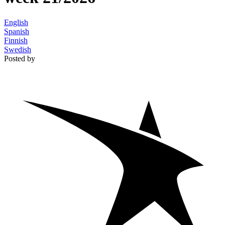
English
Spanish
Finnish
Swedish
Posted by