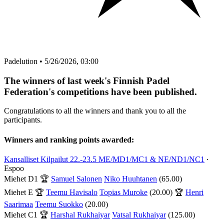
Padelution
•
5/26/2026, 03:00
The winners of last week's Finnish Padel
Federation's competitions have been published.
Congratulations to all the winners and thank you to all the
participants.
Winners and ranking points awarded:
Kansalliset Kilpailut 22.-23.5 ME/MD1/MC1 & NE/ND1/NC1
∙
Espoo
Miehet D1
🏆
Samuel Salonen
Niko Huuhtanen
(65.00)
Miehet E
🏆
Teemu Havisalo
Topias Muroke
(20.00) 🏆
Henri
Saarimaa
Teemu Suokko
(20.00)
Miehet C1
🏆
Harshal Rukhaiyar
Vatsal Rukhaiyar
(125.00)