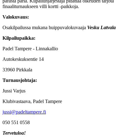
parasta paria. Kilpailunjärjestäjä pidättää oikeuden tarjota
finaaliturnaukseen villi kortti -paikkoja.
Valokuvaus:
Osakilpailussa mukana huippuvalokuvaaja
Vesku Latvala
Kilpailupaikka:
Padel Tampere - Linnakallio
Autokeskuksentie 14
33960 Pirkkala
Turnausjohtaja:
Jussi Varjus
Klubivastaava, Padel Tampere
jussi@padeltampere.fi
050 551 0558
Tervetuloa!