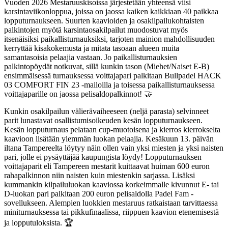
Vuoden 2026 Mestaruuskisoissa järjestetään yhteensä viisi
karsintaviikonloppua, joissa on jaossa kaiken kaikkiaan 40 paikkaa
lopputurnaukseen. Suurten kaavioiden ja osakilpailukohtaisten
palkintojen myötä karsintaosakilpailut muodostuvat myös
itsenäisiksi paikallisturnauksiksi, tarjoten mainion mahdollisuuden
kerryttää kisakokemusta ja mitata tasoaan alueen muita
samantasoisia pelaajia vastaan. Jo paikallisturnauksien
palkintopöydät notkuvat, sillä kunkin tason (Miehet/Naiset E-B)
ensimmäisessä turnauksessa voittajapari palkitaan Bullpadel HACK
03 COMFORT FIN 23 -mailoilla ja toisessa paikallisturnauksessa
voittajaparille on jaossa pelisaldopalkinnot! 🤝
Kunkin osakilpailun välierävaiheeseen (neljä parasta) selvinneet
parit lunastavat osallistumisoikeuden kesän lopputurnaukseen.
Kesän lopputurnaus pelataan cup-muotoisena ja kierros kierrokselta
kaavioon lisätään ylemmän luokan pelaajia. Kesäkuun 13. päivän
iltana Tampereelta löytyy näin ollen vain yksi miesten ja yksi naisten
pari, jolle ei pysäyttäjää kaupungista löydy! Lopputurnauksen
voittajaparit eli Tampereen mestarit kuittaavat huiman 600 euron
rahapalkinnon niin naisten kuin miestenkin sarjassa. Lisäksi
kummankin kilpailuluokan kaaviossa korkeimmalle kivunnut E- tai
D-luokan pari palkitaan 200 euron pelisaldolla Padel Fam -
sovellukseen. Alempien luokkien mestaruus ratkaistaan tarvittaessa
miniturnauksessa tai pikkufinaalissa, riippuen kaavion etenemisestä
ja lopputuloksista. 🏆