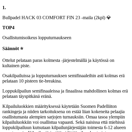
1.
Bullpadel HACK 03 COMFORT FIN 23 -maila (2kpl) 💎
TOP4
Osallistumisoikeus lopputurnaukseen
Säännöt ⭐
Ottelut pelataan paras kolmesta -järjestelmällä ja käytössä on
kultainen piste.
Osakilpailuissa ja lopputurnauksen semifinaaleihin asti kolmas erä
pelataan 10 pisteen tie-breakina.
Loppukilpailun semifinaaleissa ja finaalissa mahdollinen kolmas erä
pelataan täyspitkänä eränä.
Kilpailuluokkien määrityksessä käytetään Suomen Padelliiton
rankingeja ja niiden tarkoituksena on estää liian kokeneita pelaajia
osallistumasta alempien sarjojen turnauksiin. Omaa tasoa ylempiin
kilpailuluokkiin voi osallistua vapaasti. Sekä naisissa että miehissä
loppukilpailuun kutsutaan kilpailunjärjestäjän toimesta 6-12 alueen