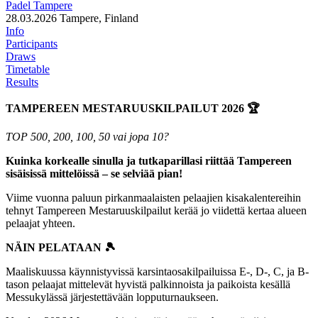
Padel Tampere
28.03.2026
Tampere, Finland
Info
Participants
Draws
Timetable
Results
TAMPEREEN MESTARUUSKILPAILUT 2026 🏆
TOP 500, 200, 100, 50 vai jopa 10?
Kuinka korkealle sinulla ja tutkaparillasi riittää Tampereen
sisäisissä mittelöissä – se selviää pian!
Viime vuonna paluun pirkanmaalaisten pelaajien kisakalentereihin
tehnyt Tampereen Mestaruuskilpailut kerää jo viidettä kertaa alueen
pelaajat yhteen.
NÄIN PELATAAN 🎾
Maaliskuussa käynnistyvissä karsintaosakilpailuissa E-, D-, C, ja B-
tason pelaajat mittelevät hyvistä palkinnoista ja paikoista kesällä
Messukylässä järjestettävään lopputurnaukseen.