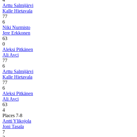
Arttu Salmijärvi
Kalle Hietavala
7
7
6
Niki Nurmisto
Jere Erkkonen
6
3
0
Aleksi Pitkänen
Ali Avci
7
7
6
Arttu Salmijärvi
Kalle Hietavala
7
7
6
Aleksi Pitkänen
Ali Avci
6
3
4
Places 7-8
Antti Ylikojola
Joni Tasala
7