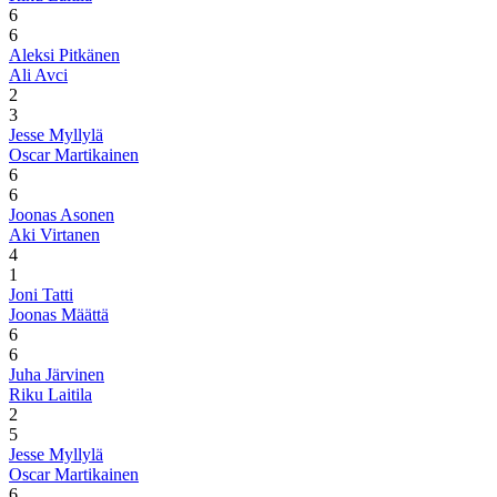
6
6
Aleksi Pitkänen
Ali Avci
2
3
Jesse Myllylä
Oscar Martikainen
6
6
Joonas Asonen
Aki Virtanen
4
1
Joni Tatti
Joonas Määttä
6
6
Juha Järvinen
Riku Laitila
2
5
Jesse Myllylä
Oscar Martikainen
6