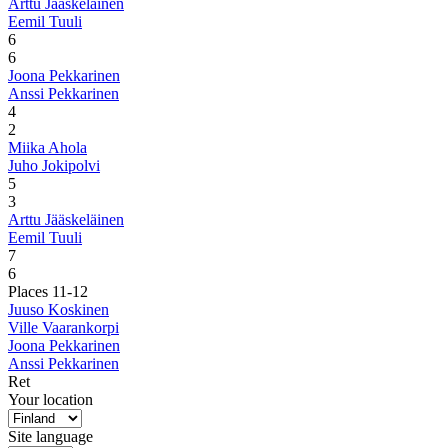
Arttu Jääskeläinen
Eemil Tuuli
6
6
Joona Pekkarinen
Anssi Pekkarinen
4
2
Miika Ahola
Juho Jokipolvi
5
3
Arttu Jääskeläinen
Eemil Tuuli
7
6
Places 11-12
Juuso Koskinen
Ville Vaarankorpi
Joona Pekkarinen
Anssi Pekkarinen
Ret
Your location
Site language