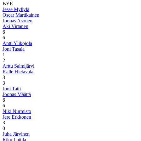
BYE
Jesse Myllylä
Oscar Martikainen
Joonas Asonen
Aki Virtanen
6
6
Antti Ylikojola
Joni Tasala
1
2
Arttu Salmijärvi
Kalle Hietavala
3
3
Joni Tatti
Joonas Määttä
6
6
Niki Nurmisto
Jere Erkkonen
3
0
Juha Järvinen
Riku Laitila