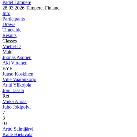
Padel Tampere
28.03.2026
Tampere, Finland
Info
Participants
Draws
Timetable
Results
Classes
Miehet D
Main
Joonas Asonen
Aki Virtanen
BYE
Juuso Koskinen
Ville Vaarankorpi
Antti Ylikojola
Joni Tasala
Ret
Miika Ahola
Juho Jokipolvi
7
3
0
3
Arttu Salmijärvi
Kalle Hietavala