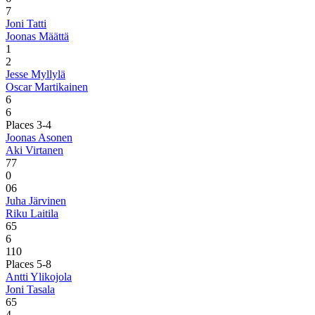
7
Joni Tatti
Joonas Määttä
1
2
Jesse Myllylä
Oscar Martikainen
6
6
Places 3-4
Joonas Asonen
Aki Virtanen
7
7
0
0
6
Juha Järvinen
Riku Laitila
6
5
6
1
10
Places 5-8
Antti Ylikojola
Joni Tasala
6
5
4