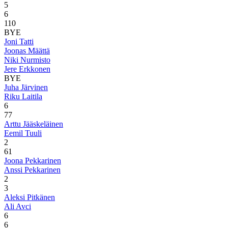
5
6
1
10
BYE
Joni Tatti
Joonas Määttä
Niki Nurmisto
Jere Erkkonen
BYE
Juha Järvinen
Riku Laitila
6
7
7
Arttu Jääskeläinen
Eemil Tuuli
2
6
1
Joona Pekkarinen
Anssi Pekkarinen
2
3
Aleksi Pitkänen
Ali Avci
6
6