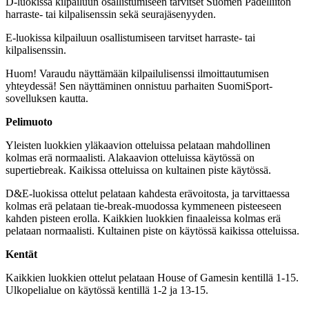
D-luokissa kilpailuun osallistumiseen tarvitset Suomen Padelliiton
harraste- tai kilpalisenssin sekä seurajäsenyyden.
E-luokissa kilpailuun osallistumiseen tarvitset harraste- tai
kilpalisenssin.
Huom! Varaudu näyttämään kilpailulisenssi ilmoittautumisen
yhteydessä! Sen näyttäminen onnistuu parhaiten SuomiSport-
sovelluksen kautta.
Pelimuoto
Yleisten luokkien yläkaavion otteluissa pelataan mahdollinen
kolmas erä normaalisti. Alakaavion otteluissa käytössä on
supertiebreak. Kaikissa otteluissa on kultainen piste käytössä.
D&E-luokissa ottelut pelataan kahdesta erävoitosta, ja tarvittaessa
kolmas erä pelataan tie-break-muodossa kymmeneen pisteeseen
kahden pisteen erolla. Kaikkien luokkien finaaleissa kolmas erä
pelataan normaalisti. Kultainen piste on käytössä kaikissa otteluissa.
Kentät
Kaikkien luokkien ottelut pelataan House of Gamesin kentillä 1-15.
Ulkopelialue on käytössä kentillä 1-2 ja 13-15.