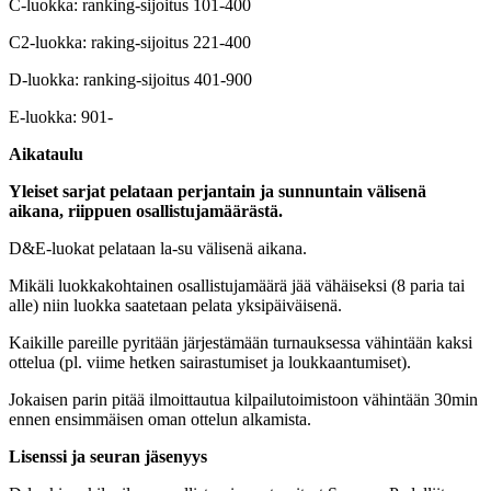
C-luokka: ranking-sijoitus 101-400
C2-luokka: raking-sijoitus 221-400
D-luokka: ranking-sijoitus 401-900
E-luokka: 901-
Aikataulu
Yleiset sarjat pelataan perjantain ja sunnuntain välisenä
aikana, riippuen osallistujamäärästä.
D&E-luokat pelataan la-su välisenä aikana.
Mikäli luokkakohtainen osallistujamäärä jää vähäiseksi (8 paria tai
alle) niin luokka saatetaan pelata yksipäiväisenä.
Kaikille pareille pyritään järjestämään turnauksessa vähintään kaksi
ottelua (pl. viime hetken sairastumiset ja loukkaantumiset).
Jokaisen parin pitää ilmoittautua kilpailutoimistoon vähintään 30min
ennen ensimmäisen oman ottelun alkamista.
Lisenssi ja seuran jäsenyys