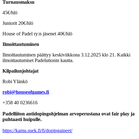
Turnausmaksu
45€/hlö
Juniorit 20€/hlö
House of Padel ry:n jäsenet 40€/hlö
Ilmoittautuminen
Ilmoittautuminen päättyy keskiviikkona 3.12.2025 klo 21. Kaikki
ilmoittautumiset Padelutionin kautta.
Kilpailunjohtajat
Robi Ylänkö
robi@houseofgames.fi
+358 40 0236616
Padelliiton antidopingohjelman arvoperustana ovat fair play ja
puhtaasti huipulle.
https://kamu.suek.fi/fi/dopingaineet/