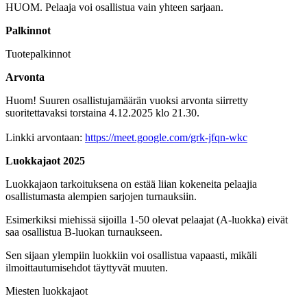
HUOM. Pelaaja voi osallistua vain yhteen sarjaan.
Palkinnot
Tuotepalkinnot
Arvonta
Huom! Suuren osallistujamäärän vuoksi arvonta siirretty
suoritettavaksi torstaina 4.12.2025 klo 21.30.
Linkki arvontaan:
https://meet.google.com/grk-jfqn-wkc
Luokkajaot 2025
Luokkajaon tarkoituksena on estää liian kokeneita pelaajia
osallistumasta alempien sarjojen turnauksiin.
Esimerkiksi miehissä sijoilla 1-50 olevat pelaajat (A-luokka) eivät
saa osallistua B-luokan turnaukseen.
Sen sijaan ylempiin luokkiin voi osallistua vapaasti, mikäli
ilmoittautumisehdot täyttyvät muuten.
Miesten luokkajaot