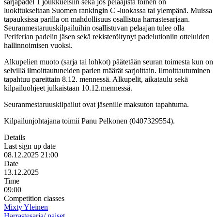
sarjapadel 1 joukkueisiin sekä jos pelaajista toinen on
luokitukseltaan Suomen rankingin C -luokassa tai ylempänä. Muissa
tapauksissa parilla on mahdollisuus osallistua harrastesarjaan.
Seuranmestaruuskilpailuihin osallistuvan pelaajan tulee olla
Periferian padelin jäsen sekä rekisteröitynyt padelutioniin otteluiden
hallinnoimisen vuoksi.
Alkupelien muoto (sarja tai lohkot) päätetään seuran toimesta kun on
selvillä ilmoittautuneiden parien määrät sarjoittain. Ilmoittautuminen
tapahtuu pareittain 8.12. mennessä. Alkupelit, aikataulu sekä
kilpailuohjeet julkaistaan 10.12.mennessä.
Seuranmestaruuskilpailut ovat jäsenille maksuton tapahtuma.
Kilpailunjohtajana toimii Panu Pelkonen (0407329554).
Details
Last sign up date
08.12.2025 21:00
Date
13.12.2025
Time
09:00
Competition classes
Mixty Yleinen
Harrastesarja/ naiset