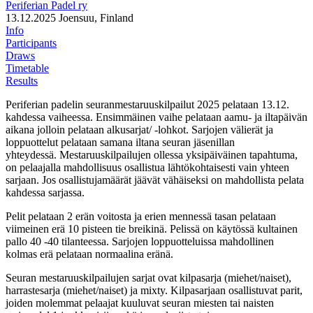
Periferian Padel ry
13.12.2025
Joensuu, Finland
Info
Participants
Draws
Timetable
Results
Periferian padelin seuranmestaruuskilpailut 2025 pelataan 13.12.
kahdessa vaiheessa. Ensimmäinen vaihe pelataan aamu- ja iltapäivän
aikana jolloin pelataan alkusarjat/ -lohkot. Sarjojen välierät ja
loppuottelut pelataan samana iltana seuran jäsenillan
yhteydessä. Mestaruuskilpailujen ollessa yksipäiväinen tapahtuma,
on pelaajalla mahdollisuus osallistua lähtökohtaisesti vain yhteen
sarjaan. Jos osallistujamäärät jäävät vähäiseksi on mahdollista pelata
kahdessa sarjassa.
Pelit pelataan 2 erän voitosta ja erien mennessä tasan pelataan
viimeinen erä 10 pisteen tie breikinä. Pelissä on käytössä kultainen
pallo 40 -40 tilanteessa. Sarjojen loppuotteluissa mahdollinen
kolmas erä pelataan normaalina eränä.
Seuran mestaruuskilpailujen sarjat ovat kilpasarja (miehet/naiset),
harrastesarja (miehet/naiset) ja mixty. Kilpasarjaan osallistuvat parit,
joiden molemmat pelaajat kuuluvat seuran miesten tai naisten