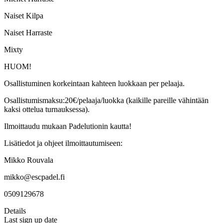
Naiset Kilpa
Naiset Harraste
Mixty
HUOM!
Osallistuminen korkeintaan kahteen luokkaan per pelaaja.
Osallistumismaksu:20€/pelaaja/luokka (kaikille pareille vähintään
kaksi ottelua turnauksessa).
Ilmoittaudu mukaan Padelutionin kautta!
Lisätiedot ja ohjeet ilmoittautumiseen:
Mikko Rouvala
mikko@escpadel.fi
0509129678
Details
Last sign up date