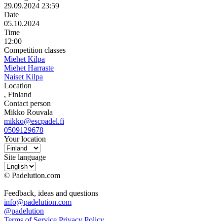
29.09.2024 23:59
Date
05.10.2024
Time
12:00
Competition classes
Miehet Kilpa
Miehet Harraste
Naiset Kilpa
Location
, Finland
Contact person
Mikko Rouvala
mikko@escpadel.fi
0509129678
Your location
Site language
© Padelution.com
Feedback, ideas and questions
info@padelution.com
@padelution
Terms of Service
Privacy Policy