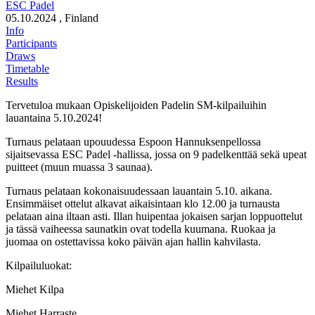
ESC Padel
05.10.2024
, Finland
Info
Participants
Draws
Timetable
Results
Tervetuloa mukaan Opiskelijoiden Padelin SM-kilpailuihin
lauantaina 5.10.2024!
Turnaus pelataan upouudessa Espoon Hannuksenpellossa
sijaitsevassa ESC Padel -hallissa, jossa on 9 padelkenttää sekä upeat
puitteet (muun muassa 3 saunaa).
Turnaus pelataan kokonaisuudessaan lauantain 5.10. aikana.
Ensimmäiset ottelut alkavat aikaisintaan klo 12.00 ja turnausta
pelataan aina iltaan asti. Illan huipentaa jokaisen sarjan loppuottelut
ja tässä vaiheessa saunatkin ovat todella kuumana. Ruokaa ja
juomaa on ostettavissa koko päivän ajan hallin kahvilasta.
Kilpailuluokat:
Miehet Kilpa
Miehet Harraste