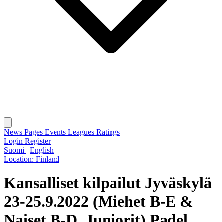
News
Pages
Events
Leagues
Ratings
Login
Register
Suomi
|
English
Location:
Finland
Kansalliset kilpailut Jyväskylä
23-25.9.2022 (Miehet B-E &
Naiset B-D, Juniorit) Padel