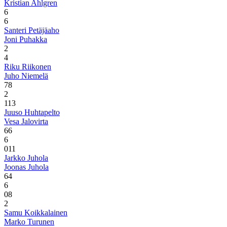
Kristian Ahlgren
6
6
Santeri Petäjäaho
Joni Puhakka
2
4
Riku Riikonen
Juho Niemelä
7
8
2
1
13
Juuso Huhtapelto
Vesa Jalovirta
6
6
6
0
11
Jarkko Juhola
Joonas Juhola
6
4
6
0
8
2
Samu Koikkalainen
Marko Turunen