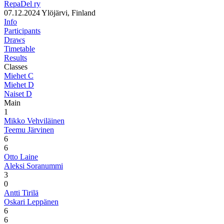
RepaDel ry
07.12.2024
Ylöjärvi, Finland
Info
Participants
Draws
Timetable
Results
Classes
Miehet C
Miehet D
Naiset D
Main
1
Mikko Vehviläinen
Teemu Järvinen
6
6
Otto Laine
Aleksi Soranummi
3
0
Antti Tirilä
Oskari Leppänen
6
6