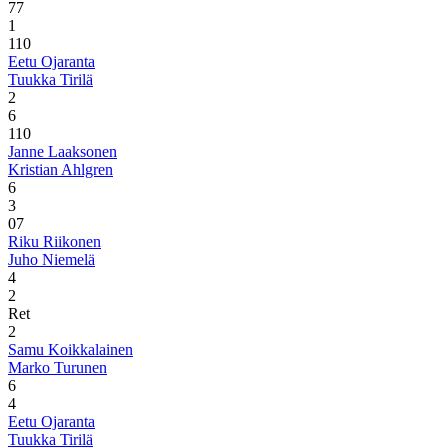
7
7
1
1
10
Eetu Ojaranta
Tuukka Tirilä
2
6
1
10
Janne Laaksonen
Kristian Ahlgren
6
3
0
7
Riku Riikonen
Juho Niemelä
4
2
Ret
2
Samu Koikkalainen
Marko Turunen
6
4
Eetu Ojaranta
Tuukka Tirilä