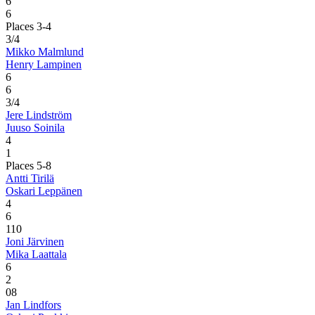
6
6
Places 3-4
3/4
Mikko Malmlund
Henry Lampinen
6
6
3/4
Jere Lindström
Juuso Soinila
4
1
Places 5-8
Antti Tirilä
Oskari Leppänen
4
6
1
10
Joni Järvinen
Mika Laattala
6
2
0
8
Jan Lindfors