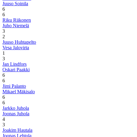
Juuso Soinila
6
6
Riku Riikonen
Juho Niemelä
3
2
Juuso Huhtapelto
Vesa Jalovirta
1
3
Jan Lindfors
Oskari Paakki
6
6
Jimi Palanto
Mikael Mäkisalo
6
6
Jarkko Juhola
Joonas Juhola
4
3
Joakim Hautala
Joonas Lehtola