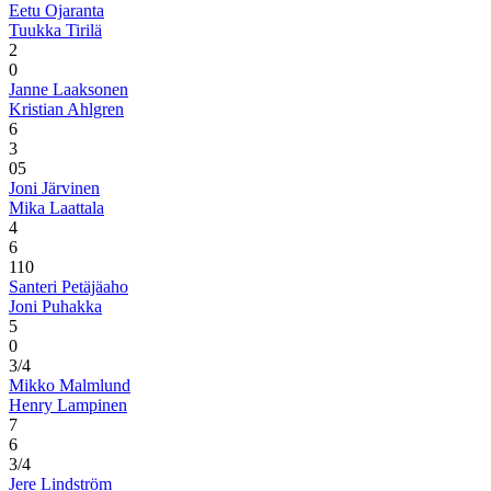
Eetu Ojaranta
Tuukka Tirilä
2
0
Janne Laaksonen
Kristian Ahlgren
6
3
0
5
Joni Järvinen
Mika Laattala
4
6
1
10
Santeri Petäjäaho
Joni Puhakka
5
0
3/4
Mikko Malmlund
Henry Lampinen
7
6
3/4
Jere Lindström