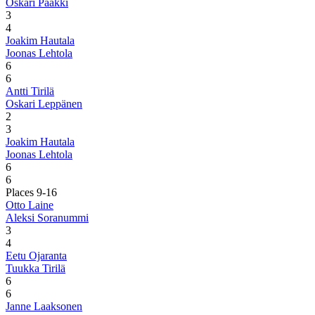
Oskari Paakki
3
4
Joakim Hautala
Joonas Lehtola
6
6
Antti Tirilä
Oskari Leppänen
2
3
Joakim Hautala
Joonas Lehtola
6
6
Places 9-16
Otto Laine
Aleksi Soranummi
3
4
Eetu Ojaranta
Tuukka Tirilä
6
6
Janne Laaksonen