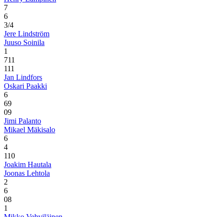
7
6
3/4
Jere Lindström
Juuso Soinila
1
7
11
1
11
Jan Lindfors
Oskari Paakki
6
6
9
0
9
Jimi Palanto
Mikael Mäkisalo
6
4
1
10
Joakim Hautala
Joonas Lehtola
2
6
0
8
1
Mikko Vehviläinen