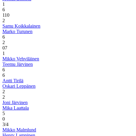
1
6
1
10
2
Samu Koikkalainen
Marko Turunen
6
2
0
7
1
Mikko Vehviläinen
Teemu Järvinen
6
6
Antti Tirilä
Oskari Leppänen
2
2
Joni Järvinen
Mika Laattala
5
0
3/4
Mikko Malmlund
Henry Lampinen