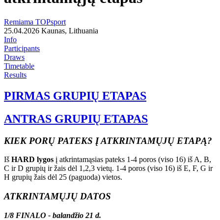
Remiama TOPsport
25.04.2026
Kaunas, Lithuania
Info
Participants
Draws
Timetable
Results
PIRMAS GRUPIŲ ETAPAS
ANTRAS GRUPIŲ ETAPAS
KIEK PORŲ PATEKS Į ATKRINTAMŲJŲ ETAPĄ?
Iš
HARD lygos
į atkrintamąsias pateks 1-4 poros (viso 16) iš A, B,
C ir D grupių ir žais dėl 1,2,3 vietų. 1-4 poros (viso 16) iš E, F, G ir
H grupių žais dėl 25 (paguoda) vietos.
ATKRINTAMŲJŲ DATOS
1/8 FINALO - balandžio 21 d.