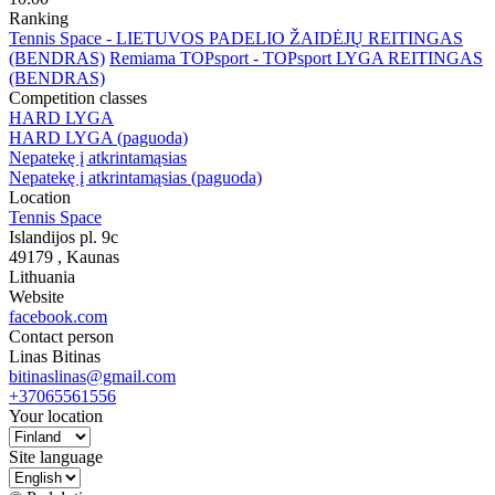
Ranking
Tennis Space - LIETUVOS PADELIO ŽAIDĖJŲ REITINGAS
(BENDRAS)
Remiama TOPsport - TOPsport LYGA REITINGAS
(BENDRAS)
Competition classes
HARD LYGA
HARD LYGA (paguoda)
Nepatekę į atkrintamąsias
Nepatekę į atkrintamąsias (paguoda)
Location
Tennis Space
Islandijos pl. 9c
49179
, Kaunas
Lithuania
Website
facebook.com
Contact person
Linas Bitinas
bitinaslinas@gmail.com
+37065561556
Your location
Site language