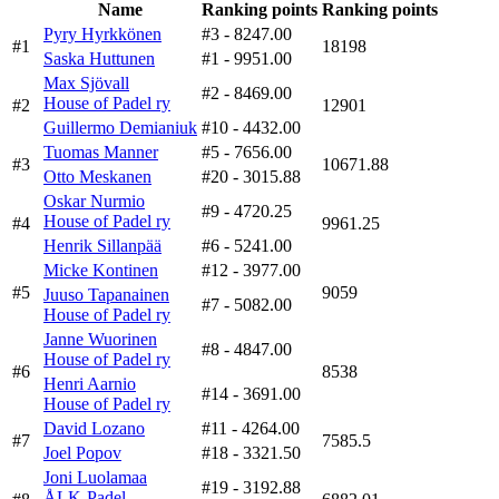
Name
Ranking points
Ranking points
Pyry Hyrkkönen
#3
- 8247.00
#1
18198
Saska Huttunen
#1
- 9951.00
Max Sjövall
#2
- 8469.00
House of Padel ry
#2
12901
Guillermo Demianiuk
#10
- 4432.00
Tuomas Manner
#5
- 7656.00
#3
10671.88
Otto Meskanen
#20
- 3015.88
Oskar Nurmio
#9
- 4720.25
House of Padel ry
#4
9961.25
Henrik Sillanpää
#6
- 5241.00
Micke Kontinen
#12
- 3977.00
#5
9059
Juuso Tapanainen
#7
- 5082.00
House of Padel ry
Janne Wuorinen
#8
- 4847.00
House of Padel ry
#6
8538
Henri Aarnio
#14
- 3691.00
House of Padel ry
David Lozano
#11
- 4264.00
#7
7585.5
Joel Popov
#18
- 3321.50
Joni Luolamaa
#19
- 3192.88
ÅLK-Padel