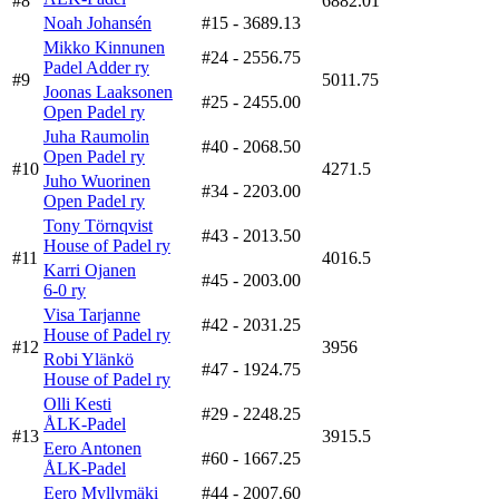
#8
6882.01
Noah Johansén
#15
- 3689.13
Mikko Kinnunen
#24
- 2556.75
Padel Adder ry
#9
5011.75
Joonas Laaksonen
#25
- 2455.00
Open Padel ry
Juha Raumolin
#40
- 2068.50
Open Padel ry
#10
4271.5
Juho Wuorinen
#34
- 2203.00
Open Padel ry
Tony Törnqvist
#43
- 2013.50
House of Padel ry
#11
4016.5
Karri Ojanen
#45
- 2003.00
6-0 ry
Visa Tarjanne
#42
- 2031.25
House of Padel ry
#12
3956
Robi Ylänkö
#47
- 1924.75
House of Padel ry
Olli Kesti
#29
- 2248.25
ÅLK-Padel
#13
3915.5
Eero Antonen
#60
- 1667.25
ÅLK-Padel
Eero Myllymäki
#44
- 2007.60