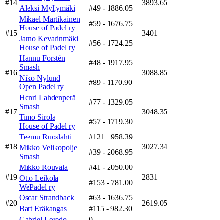
#14
3893.65
Aleksi Myllymäki
#49
- 1886.05
Mikael Martikainen
#59
- 1676.75
House of Padel ry
#15
3401
Jarno Kevarinmäki
#56
- 1724.25
House of Padel ry
Hannu Forstén
#48
- 1917.95
Smash
#16
3088.85
Niko Nylund
#89
- 1170.90
Open Padel ry
Henri Lahdenperä
#77
- 1329.05
Smash
#17
3048.35
Timo Sirola
#57
- 1719.30
House of Padel ry
Teemu Ruoslahti
#121
- 958.39
#18
3027.34
Mikko Velikopolje
#39
- 2068.95
Smash
Mikko Rouvala
#41
- 2050.00
#19
2831
Otto Leikola
#153
- 781.00
WePadel ry
Oscar Strandback
#63
- 1636.75
#20
2619.05
Bart Eräkangas
#115
- 982.30
Gabriel Loredo
0