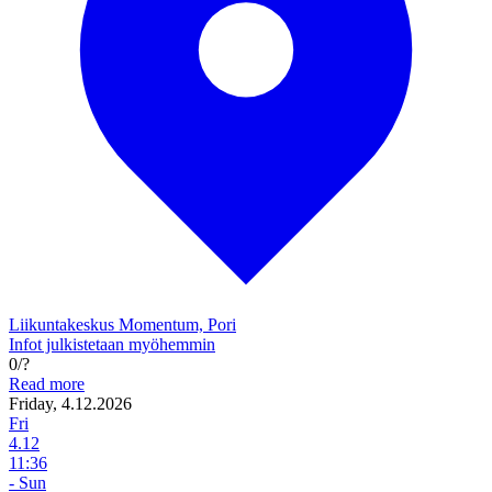
Liikuntakeskus Momentum, Pori
Infot julkistetaan myöhemmin
0/?
Read more
Friday, 4.12.2026
Fri
4.12
11:36
- Sun