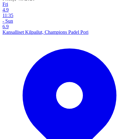
Fri
4.9
11:35
- Sun
6.9
Kansalliset Kilpailut, Champions Padel Pori