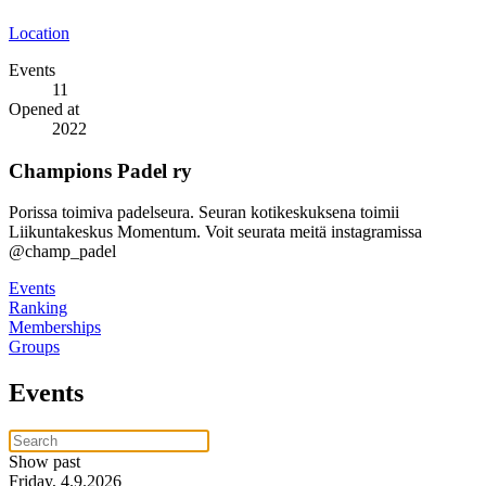
Location
Events
11
Opened at
2022
Champions Padel ry
Porissa toimiva padelseura. Seuran kotikeskuksena toimii
Liikuntakeskus Momentum. Voit seurata meitä instagramissa
@champ_padel
Events
Ranking
Memberships
Groups
Events
Show past
Friday, 4.9.2026