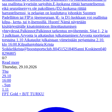
saa osallistua kyseisiin sarjoihin.E-luokassa riittää harrastelisenssi,
eikä seurajäsenyys ole pakollinen.(D2-luokassa riittää
harrastelisenssi, ja pelaajan on kuuluttava johonkin Suomen
Padelliiton tai FIP:n jäsenseuraan.)E- ja D1-luokkaan voi osallistua
kilpa-, kerta- tai jr-lisenssillä. Huom! Nämä näytetään
kisäjärjestäjälle kisatoimistoon ilmoittautumisen
yhteydessä.Palkinnot:Palkinnot tarkentuu myöhemmin. Sijat 1, 2 ja
3 palkitaan.Arvonta ja aikataulun julkaistaminen:Arvonta suoritetaan
torstaina 1.10 Aikataulut julkaistaan viimeistään perjantaina 2.10.
klo 16:00.Kilpailunjohtaja:Krista
Soikkelikrista@boostsportsclub.fi0451521840Sanni Koskinen040
8296805
0/?
Read more
Thursday, 29.10.2026
Thu
29.10
16:00
- Sun
1.11
FPT Gold + BJT TURKU