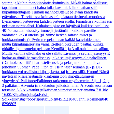
seuran ja klubin markkinointitarkoituksiin. Mikäli haluat osallistua
tapahtumaan mutta et halua tulla kuvatuksi, ilmoitathan siitä
kilpailunjohtajalle.Turnaussäännöt:Ottelut pelataan kahdesta
erävoitosta. Tarvittaessa kolmas erä pelataan tie-break-muodossa
kymmeneen pisteeseen kahden pisteen erolla. Finaaleissa kolmas erä
pelataan normaalisti. Kultainen piste on käytössä kaikissa otteluissa
40-40 tasatilanteissa.Pyrimme järjestämään kaikille pareille
vähintään kaksi ottelua (pl. viime hetken sairastumiset ja
loukkaantumiset). Pyrimme pelaamaan kaikki kaavioiden pelit,
mutta kilpailunjärjestäjä varaa itselleen oikeuden päättää kuinka
pitkälle sijoitusottelut pelataan.Kentillä 1 ja 3 ulkoahaku on sallittu.
Muilla kentillä ulkohaku ei ole sallittu.Lisenssi ja seuran jäsenyys:E-
luokassa riittää harrastelisenssi, eikä seurajäsenyys ole pakollinen.
(D2-luokassa riittää harrastelisenssi, ja pelaajan on kuuluttava
johonkin Suomen Padelliiton tai FIP:n jäsenseuraan.)E- ja D1-
luokkaan voi osallistua kilpa-, kerta- tai jr-lisenssillä. Huom! Nämä
näytetään kisäjärjestäjälle kisatoimistoon ilmoittautumisen
yhteydessä.Palkinnot:Palkinnot tarkentuu myöhemmin. Sijat 1, 2 ja
3 palkitaan.Arvonta ja aikataulun julkaistaminen:Arvonta suoritetaan
torstaina 6.8 Aikataulut julkaistaan viimeistään perjantaina 7.8. klo
16:00.Kilpailunjohtaja:Krista
Soikkelikrista@boostsportsclub.fi0451521840Sanni Koskinen040
8296805