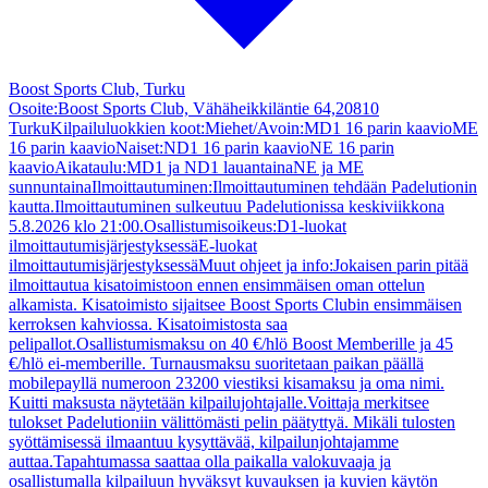
Boost Sports Club, Turku
Osoite:Boost Sports Club, Vähäheikkiläntie 64,20810
TurkuKilpailuluokkien koot:Miehet/Avoin:MD1 16 parin kaavioME
16 parin kaavioNaiset:ND1 16 parin kaavioNE 16 parin
kaavioAikataulu:MD1 ja ND1 lauantainaNE ja ME
sunnuntainaIlmoittautuminen:Ilmoittautuminen tehdään Padelutionin
kautta.Ilmoittautuminen sulkeutuu Padelutionissa keskiviikkona
5.8.2026 klo 21:00.Osallistumisoikeus:D1-luokat
ilmoittautumisjärjestyksessäE-luokat
ilmoittautumisjärjestyksessäMuut ohjeet ja info:Jokaisen parin pitää
ilmoittautua kisatoimistoon ennen ensimmäisen oman ottelun
alkamista. Kisatoimisto sijaitsee Boost Sports Clubin ensimmäisen
kerroksen kahviossa. Kisatoimistosta saa
pelipallot.Osallistumismaksu on 40 €/hlö Boost Memberille ja 45
€/hlö ei-memberille. Turnausmaksu suoritetaan paikan päällä
mobilepayllä numeroon 23200 viestiksi kisamaksu ja oma nimi.
Kuitti maksusta näytetään kilpailujohtajalle.Voittaja merkitsee
tulokset Padelutioniin välittömästi pelin päätyttyä. Mikäli tulosten
syöttämisessä ilmaantuu kysyttävää, kilpailunjohtajamme
auttaa.Tapahtumassa saattaa olla paikalla valokuvaaja ja
osallistumalla kilpailuun hyväksyt kuvauksen ja kuvien käytön