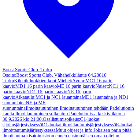
Boost Sports Club, Turku
Osoite:Boost Sports Club, Vähäheikkiläntie 64,20810
TurkuKilpailuluokkien koot:Miehet/Avoin:MC1 16 parin
kaavioMD1 16 parin kaavioME 16 parin kaavioNaiset:NC1 16
parin kaavioND1 16 parin kaavioNE 16 parin
kaavioAikataulu:MC1 ja NC1 lauantainaMD1 lauantaina ja ND1
sunnuntainaNE ja ME
sunnuntainaIlmoittautuminen:Ilmoittautuminen tehdään Padelutionin
kautta.Ilmoittautuminen sulkeutuu Padelutionissa keskiviikkona
30.9.2026 klo 21:00.Osallistumisoikeus:C1-luokat
sijoitusjärjestyksessäD1-luokat ilmoittautumisjärjestyksessäE-luokat
ilmoittautumisjärjestyksessäMuut ohjeet ja info:Jokaisen parin pitää
ilmoittautua kisatoimistoon ennen ensimmäisen oman ottelun