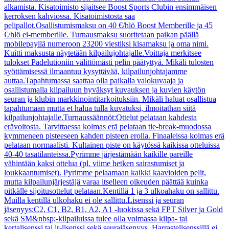
alkamista. Kisatoimisto sijaitsee Boost Sports Clubin ensimmäisen
kerroksen kahviossa. Kisatoimistosta saa
pelipallot.Osallistumismaksu on 40 €/hlö Boost Memberille ja 45
€/hlö ei-memberille. Turnausmaksu suoritetaan paikan päällä
mobilepayllä numeroon 23200 viestiksi kisamaksu ja oma nimi.
Kuitti maksusta näytetään kilpailujohtajalle.Voittaja merkitsee
tulokset Padelutioniin välittömästi pelin päätyttyä. Mikäli tulosten
syöttämisessä ilmaantuu kysyttävää, kilpailunjohtajamme
auttaa.Tapahtumassa saattaa olla paikalla valokuvaaja ja
osallistumalla kilpailuun hyväksyt kuvauksen ja kuvien käytön
seuran ja klubin markkinointitarkoituksiin. Mikäli haluat osallistua
tapahtumaan mutta et halua tulla kuvatuksi, ilmoitathan siitä
kilpailunjohtajalle.Turnaussäännöt:Ottelut pelataan kahdesta
erävoitosta. Tarvittaessa kolmas erä pelataan tie-break-muodossa
kymmeneen pisteeseen kahden pisteen erolla. Finaaleissa kolmas erä
pelataan normaalisti. Kultainen piste on käytössä kaikissa otteluissa
40-40 tasatilanteissa.Pyrimme järjestämään kaikille pareille
vähintään kaksi ottelua (pl. viime hetken sairastumiset ja
loukkaantumiset). Pyrimme pelaamaan kaikki kaavioiden pelit,
mutta kilpailunjärjestäjä varaa itselleen oikeuden päättää kuinka
pitkälle sijoitusottelut pelataan.Kentillä 1 ja 3 ulkoahaku on sallittu.
Muilla kentillä ulkohaku ei ole sallittu.Lisenssi ja seuran
jäsenyys:C2, C1, B2, B1, A2, A1 -luokissa sekä FPT Silver ja Gold
sekä SM&nbsp;-kilpailuissa tulee olla voimassa kilpa- tai
kertalisenssi tai jr-lisenssi sekä seurajäsenyys. Harrastelisenssillä ei