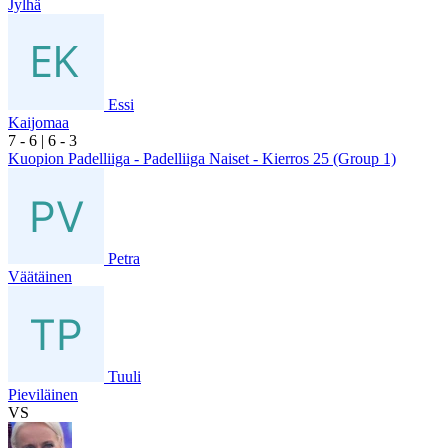
Jylhä
Essi
Kaijomaa
7
- 6
|
6
- 3
Kuopion Padelliiga - Padelliiga Naiset - Kierros 25 (Group 1)
Petra
Väätäinen
Tuuli
Pieviläinen
VS