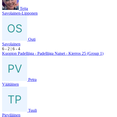
Teija
Savolainen-Lipponen
Outi
Savolainen
6
- 2
|
6
- 4
Kuopion Padelliiga - Padelliiga Naiset - Kierros 25 (Group 1)
Petra
Väätäinen
Tuuli
Pieviläinen