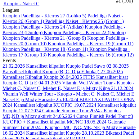
#1 (100)
Kuopio - Naiset C
Leagues
Kuopion Padelliiga - Kierros 27 (Lohko 5)
Padelliiga Naiset -
Kierros 26 (Group 1)
Padelliiga Naiset - Kierros 25 (Group 1)
Kuopion Padelliiga - Kierros 24 (Adidas)
Kuopion Padelliiga -
Kierros 23 (Dunlop)
Kuopion Padelliiga - Kierros 22 (Dunlop)
Kuopion Padelliiga - Kierros 21 (Group 9)
Kuopion Padelliiga -
Kierros 20 (Group 10)
Kuopion Padelliiga - Kierros 19 (Group 11)
Kuopion Padelliiga - Kierros 18 (Group 11)
Kuopion Padelliiga -
Kierros 17 (Group 13)
Kuopion Padelliiga - Kierros 16 (Group 12)
Events
21.02.2026
Kansalliset kilpailut Kuopio Padel Sawo
02.08.2025
Kansalliset kilpailut Kuopio (B, C, D ja E luokat)
27.06.2025
Kansalliset Kilpailut Kuopio
26.04.2025
FITIS Kansalliset kisat
Kuopio C, D ja E
04.01.2025
Vitamin Well Winter Tour - Kuopio -
Miehet C, Naiset C, Miehet E, Naiset E ja Mixty Kilpa
21.12.2024
Vitamin Well Winter Tour - Kuopio - Miehet C, Naiset C, Miehet E,
Naiset E ja Mixty Harraste
25.10.2024
BIKETAXI PADEL OPEN
2024 Kansalliset kilpailut KUOPIO
19.07.2024
Kansalliset kilpailut
Kuopio
12.07.2024
Gatorade Summer Tour 2024 - Kuopio -
MD,ND ja Mixty aktiivit
24.05.2024
Cupra Finnish Padel Tour #3
KUOPIO + Kansalliset kilpailut MC/NC
18.05.2024
Gatorade
Summer Tour 2024 - Kuopio - MC, NC, ME, NE ja Mixty Harraste
16.02.2024
Kansalliset kilpailut Kuopio
28.10.2023
Biketaxi Padel
Open 2023 Kansallinen kilpailu KUOPIO