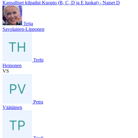
Kansalliset kilpailut Kuopio (B, C, D ja E luokat) - Naiset D
Teija
Savolainen-Lipponen
Terhi
Heinonen
VS
Petra
Väätäinen