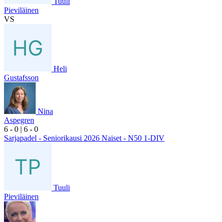
Tuuli
Pieviläinen
VS
Heli
Gustafsson
Nina
Aspegren
6
- 0
|
6
- 0
Sarjapadel - Seniorikausi 2026 Naiset - N50 1-DIV
Tuuli
Pieviläinen