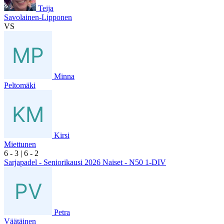
Teija
Savolainen-Lipponen
VS
Minna
Peltomäki
Kirsi
Miettunen
6
- 3
|
6
- 2
Sarjapadel - Seniorikausi 2026 Naiset - N50 1-DIV
Petra
Väätäinen