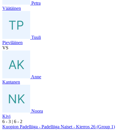
Petra
Väätäinen
Tuuli
Pieviläinen
VS
Anne
Kantanen
Noora
Kivi
6
- 3
|
6
- 2
Kuopion Padelliiga - Padelliiga Naiset - Kierros 26 (Group 1)