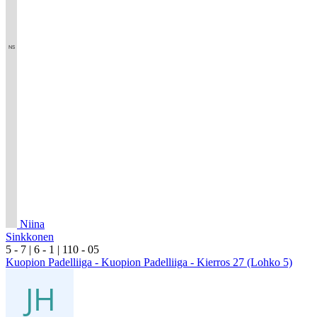
Niina
Sinkkonen
5
- 7
|
6
- 1
|
1
10
- 0
5
Kuopion Padelliiga - Kuopion Padelliiga - Kierros 27 (Lohko 5)