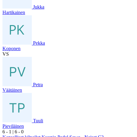
Jukka
Hartikainen
Pekka
Koponen
VS
Petra
Väätäinen
Tuuli
Pieviläinen
6
- 1
|
6
- 0