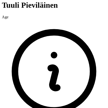
Tuuli
Pieviläinen
Age