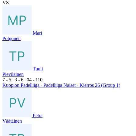
VS
Mari
Pohjonen
Tuuli
Pieviläinen
7
- 5
|
3
- 6
|
0
4
- 1
10
Kuopion Padelliiga - Padelliiga Naiset - Kierros 26 (Group 1)
Petra
Väätäinen