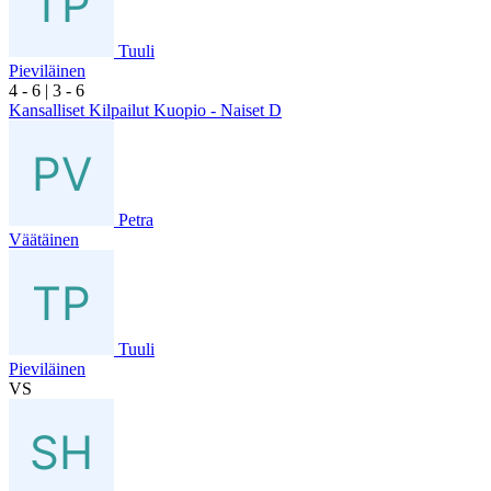
Tuuli
Pieviläinen
4
- 6
|
3
- 6
Kansalliset Kilpailut Kuopio - Naiset D
Petra
Väätäinen
Tuuli
Pieviläinen
VS