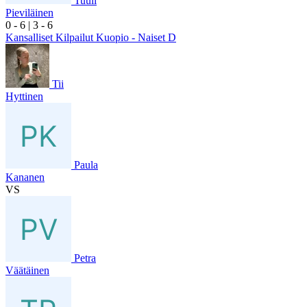
Tuuli
Pieviläinen
0
- 6
|
3
- 6
Kansalliset Kilpailut Kuopio - Naiset D
Tii
Hyttinen
Paula
Kananen
VS
Petra
Väätäinen