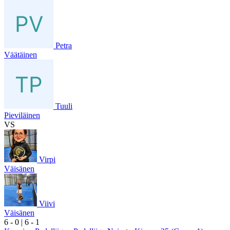
Petra
Väätäinen
Tuuli
Pieviläinen
VS
Virpi
Väisänen
Viivi
Väisänen
6
- 0
|
6
- 1