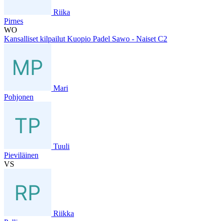
Riika
Pirnes
WO
Kansalliset kilpailut Kuopio Padel Sawo - Naiset C2
Mari
Pohjonen
Tuuli
Pieviläinen
VS
Riikka