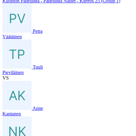
Kuopion Padelliiga - Padelliiga Naiset - Kierros 25 (Group 1)
Petra
Väätäinen
Tuuli
Pieviläinen
VS
Anne
Kantanen