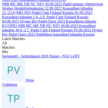
(MB,MC,ME,NB,NC,ND)
30.09.2023
Padel turnaus yhteistyössä
Worker Henkilöstöratkaisut
22.09.2023
Kansalliset kilpailut
22.-23.9 (MD,ND) Padel Club Finland Kuopio
01.09.2023
Kansalliset kilpailut 1.9.-2.9. Padel Club Finland Kuopio
04.08.2023
Hygge Bro Padel Open 2023 Kansallinen kilpailu
KUOPIO (MB,MC,ME,NB,NC,ND)
30.06.2023
Kansalliset
kilpailut 30.6.-2.7. Padel Club Finland Kuopio
05.08.2022
Hygge
Bro Padel Open 2022 Padelliiton kansalliset kilpailut Kuopio
Latest Matches
All
Matches
Mix
Sarjapadel - Seniorikausi 2026 Naiset - N50 1-DIV
Petra
Väätäinen