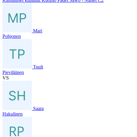
Kansalliset kilpailut Kuopio Padel Sawo - Naiset C2
Mari
Pohjonen
Tuuli
Pieviläinen
VS
Saara
Hakulinen