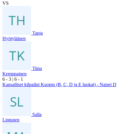
VS
Tanja
Hyötyläinen
Tiina
Kemppainen
6
- 3
|
6
- 1
Kansalliset kilpailut Kuopio (B, C, D ja E luokat) - Naiset D
Salla
Lintunen