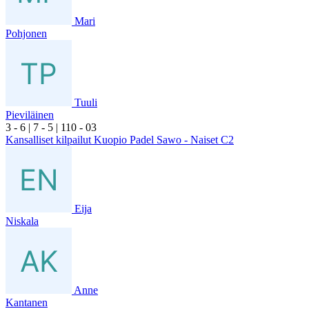
Mari
Pohjonen
Tuuli
Pieviläinen
3
- 6
|
7
- 5
|
1
10
- 0
3
Kansalliset kilpailut Kuopio Padel Sawo - Naiset C2
Eija
Niskala
Anne
Kantanen