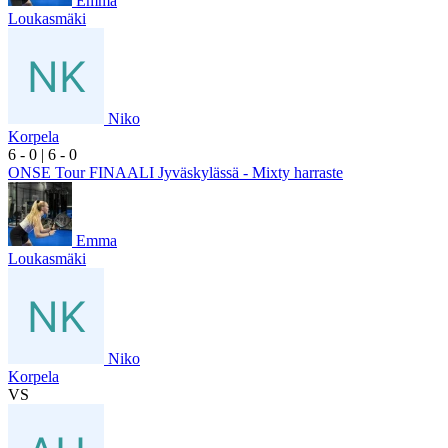
Emma
Loukasmäki
Niko
Korpela
6
- 0
|
6
- 0
ONSE Tour FINAALI Jyväskylässä - Mixty harraste
Emma
Loukasmäki
Niko
Korpela
VS