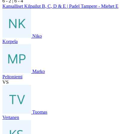
6
- 2
|
6
- 4
Kansalliset Kilpailut B, C, D & E | Padel Tampere - Miehet E
Niko
Korpela
Marko
Peltoniemi
VS
Tuomas
Vertanen