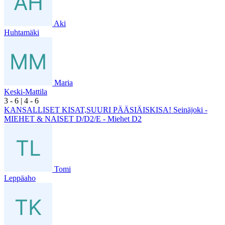
Aki
Huhtamäki
Maria
Keski-Mattila
3
- 6
|
4
- 6
KANSALLISET KISAT,SUURI PÄÄSIÄISKISA! Seinäjoki -
MIEHET & NAISET D/D2/E - Miehet D2
Tomi
Leppäaho