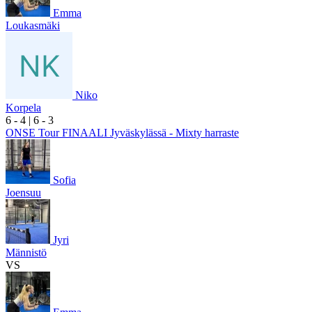
Emma
Loukasmäki
Niko
Korpela
6
- 4
|
6
- 3
ONSE Tour FINAALI Jyväskylässä - Mixty harraste
Sofia
Joensuu
Jyri
Männistö
VS