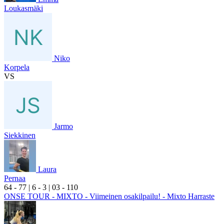
Loukasmäki
Niko
Korpela
VS
Jarmo
Siekkinen
Laura
Pernaa
6
4
- 7
7
|
6
- 3
|
0
3
- 1
10
ONSE TOUR - MIXTO - Viimeinen osakilpailu! - Mixto Harraste