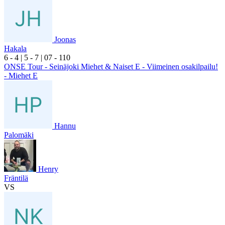
Joonas
Hakala
6
- 4
|
5
- 7
|
0
7
- 1
10
ONSE Tour - Seinäjoki Miehet & Naiset E - Viimeinen osakilpailu!
- Miehet E
Hannu
Palomäki
Henry
Fräntilä
VS