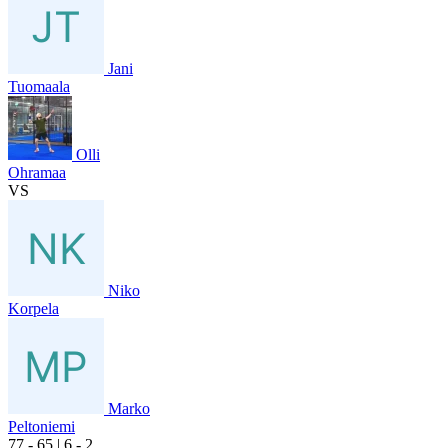
Jani
Tuomaala
Olli
Ohramaa
VS
Niko
Korpela
Marko
Peltoniemi
7
7
- 6
5
|
6
- 2