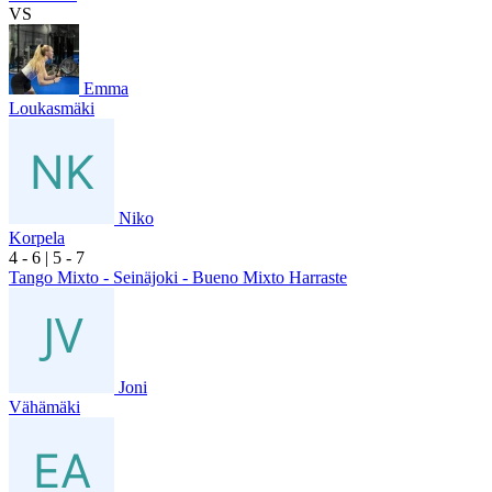
VS
Emma
Loukasmäki
Niko
Korpela
4
- 6
|
5
- 7
Tango Mixto - Seinäjoki - Bueno Mixto Harraste
Joni
Vähämäki