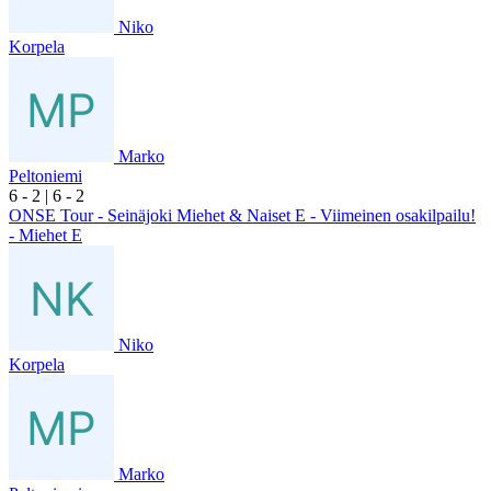
Niko
Korpela
Marko
Peltoniemi
6
- 2
|
6
- 2
ONSE Tour - Seinäjoki Miehet & Naiset E - Viimeinen osakilpailu!
- Miehet E
Niko
Korpela
Marko