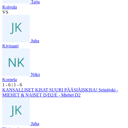
Taija
Koivula
VS
Juha
Kivisaari
Niko
Korpela
1
- 6
|
1
- 6
KANSALLISET KISAT,SUURI PÄÄSIÄISKISA! Seinäjoki -
MIEHET & NAISET D/D2/E - Miehet D2
Juha