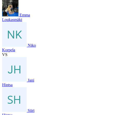
Emma
Loukasmäki
Niko
Korpela
VS
Jani
Hintsa
Siiri