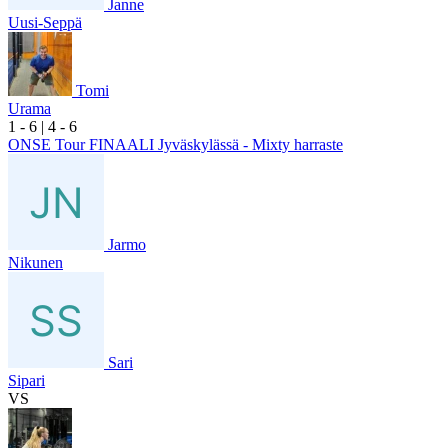
Janne
Uusi-Seppä
Tomi
Urama
1
- 6
|
4
- 6
ONSE Tour FINAALI Jyväskylässä - Mixty harraste
Jarmo
Nikunen
Sari
Sipari
VS