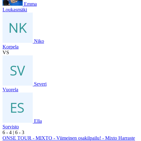
Emma
Loukasmäki
Niko
Korpela
VS
Severi
Vuorela
Ella
Sorvisto
6
- 4
|
6
- 3
ONSE TOUR - MIXTO - Viimeinen osakilpailu! - Mixto Harraste