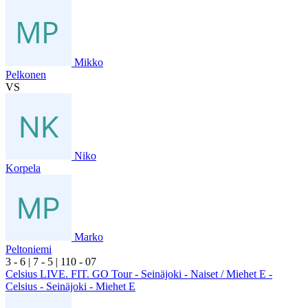
Mikko
Pelkonen
VS
Niko
Korpela
Marko
Peltoniemi
3
- 6
|
7
- 5
|
1
10
- 0
7
Celsius LIVE. FIT. GO Tour - Seinäjoki - Naiset / Miehet E -
Celsius - Seinäjoki - Miehet E