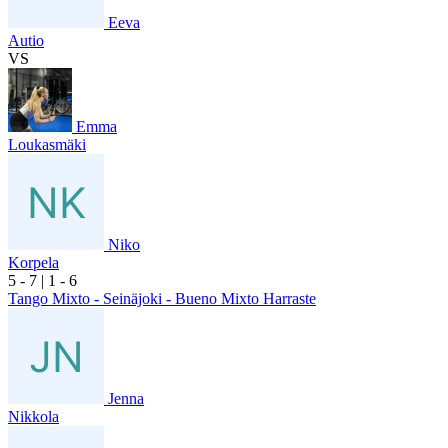
Eeva
Autio
VS
Emma
Loukasmäki
Niko
Korpela
5
- 7
|
1
- 6
Tango Mixto - Seinäjoki - Bueno Mixto Harraste
Jenna
Nikkola