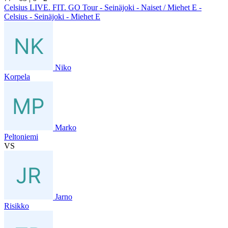
Celsius LIVE. FIT. GO Tour - Seinäjoki - Naiset / Miehet E -
Celsius - Seinäjoki - Miehet E
Niko
Korpela
Marko
Peltoniemi
VS
Jarno
Risikko