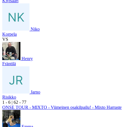
Kivisaari
Niko
Korpela
VS
Henry
Fräntilä
Jarno
Risikko
1
- 6
|
6
2
- 7
7
ONSE TOUR - MIXTO - Viimeinen osakilpailu! - Mixto Harraste
Emma