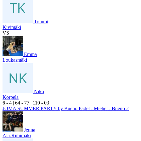
Tommi
Kivimäki
VS
Emma
Loukasmäki
Niko
Korpela
6
- 4
|
6
4
- 7
7
|
1
10
- 0
3
JOMA SUMMER PARTY by Bueno Padel - Miehet - Bueno 2
Jenna
Ala-Riihimäki