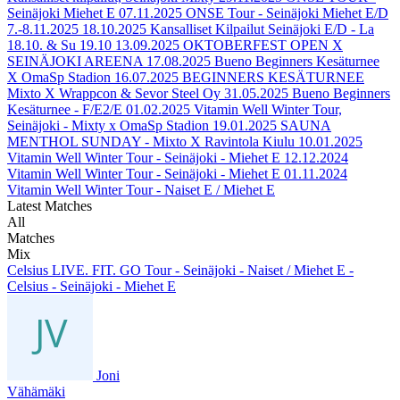
Seinäjoki Miehet E
07.11.2025
ONSE Tour - Seinäjoki Miehet E/D
7.-8.11.2025
18.10.2025
Kansalliset Kilpailut Seinäjoki E/D - La
18.10. & Su 19.10
13.09.2025
OKTOBERFEST OPEN X
SEINÄJOKI AREENA
17.08.2025
Bueno Beginners Kesäturnee
X OmaSp Stadion
16.07.2025
BEGINNERS KESÄTURNEE
Mixto X Wrappcon & Sevor Steel Oy
31.05.2025
Bueno Beginners
Kesäturnee - F/E2/E
01.02.2025
Vitamin Well Winter Tour,
Seinäjoki - Mixty x OmaSp Stadion
19.01.2025
SAUNA
MENTHOL SUNDAY - Mixto X Ravintola Kiulu
10.01.2025
Vitamin Well Winter Tour - Seinäjoki - Miehet E
12.12.2024
Vitamin Well Winter Tour - Seinäjoki - Miehet E
01.11.2024
Vitamin Well Winter Tour - Naiset E / Miehet E
Latest Matches
All
Matches
Mix
Celsius LIVE. FIT. GO Tour - Seinäjoki - Naiset / Miehet E -
Celsius - Seinäjoki - Miehet E
Joni
Vähämäki