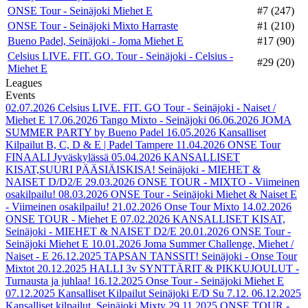
ONSE Tour - Seinäjoki Miehet E
#7 (247)
ONSE Tour - Seinäjoki Mixto Harraste
#1 (210)
Bueno Padel, Seinäjoki - Joma Miehet E
#17 (90)
Celsius LIVE. FIT. GO. Tour - Seinäjoki - Celsius -
#29 (20)
Miehet E
Leagues
Events
02.07.2026
Celsius LIVE. FIT. GO Tour - Seinäjoki - Naiset /
Miehet E
17.06.2026
Tango Mixto - Seinäjoki
06.06.2026
JOMA
SUMMER PARTY by Bueno Padel
16.05.2026
Kansalliset
Kilpailut B, C, D & E | Padel Tampere
11.04.2026
ONSE Tour
FINAALI Jyväskylässä
05.04.2026
KANSALLISET
KISAT,SUURI PÄÄSIÄISKISA! Seinäjoki - MIEHET &
NAISET D/D2/E
29.03.2026
ONSE TOUR - MIXTO - Viimeinen
osakilpailu!
08.03.2026
ONSE Tour - Seinäjoki Miehet & Naiset E
- Viimeinen osakilpailu!
21.02.2026
Onse Tour Mixto
14.02.2026
ONSE TOUR - Miehet E
07.02.2026
KANSALLISET KISAT,
Seinäjoki - MIEHET & NAISET D2/E
20.01.2026
ONSE Tour -
Seinäjoki Miehet E
10.01.2026
Joma Summer Challenge, Miehet /
Naiset - E
26.12.2025
TAPSAN TANSSIT! Seinäjoki - Onse Tour
Mixtot
20.12.2025
HALLI 3v SYNTTÄRIT & PIKKUJOULUT -
Turnausta ja juhlaa!
16.12.2025
Onse Tour - Seinäjoki Miehet E
07.12.2025
Kansalliset Kilpailut Seinäjoki E/D Su 7.12.
06.12.2025
Kansalliset kilpailut, Seinäjoki Mixty
29.11.2025
ONSE TOUR -