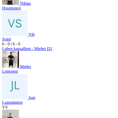
Niklas
Huumonen
Vili
Soini
6
- 0
|
6
- 0
Lahen kansalliset - Miehet D2
Marko
Leinonen
Joni
Lappalainen
VS