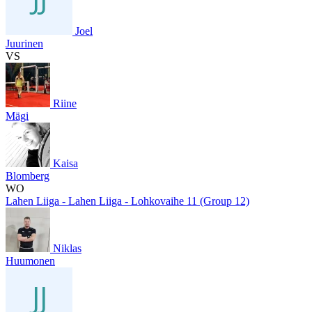
Joel
Juurinen
VS
Riine
Mägi
Kaisa
Blomberg
WO
Lahen Liiga - Lahen Liiga - Lohkovaihe 11 (Group 12)
Niklas
Huumonen