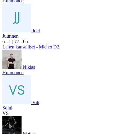
Huumonen
Joel
Juurinen
6
- 1
|
7
7
- 6
5
Lahen kansalliset - Miehet D2
Niklas
Huumonen
Vili
Soini
VS
Matias