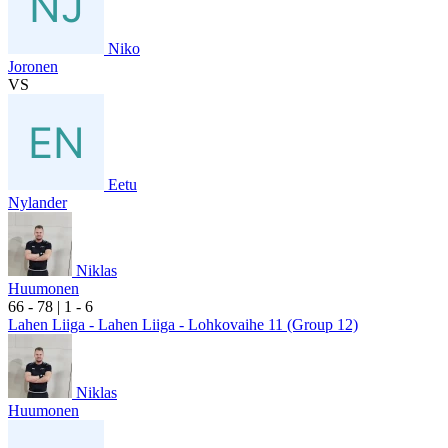
Niko
Joronen
VS
Eetu
Nylander
Niklas
Huumonen
6
6
- 7
8
|
1
- 6
Lahen Liiga - Lahen Liiga - Lohkovaihe 11 (Group 12)
Niklas
Huumonen