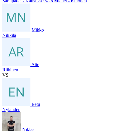
Sarjapadel - Kausi 2025-26 Miehet - Kutonen
Mikko
Nikkilä
Atte
Riihinen
VS
Eetu
Nylander
Niklas