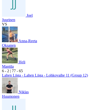
Joel
Juurinen
VS
Anna-Reeta
Oksanen
Heli
Mantila
6
- 2
|
7
7
- 6
5
Lahen Liiga - Lahen Liiga - Lohkovaihe 11 (Group 12)
Niklas
Huumonen