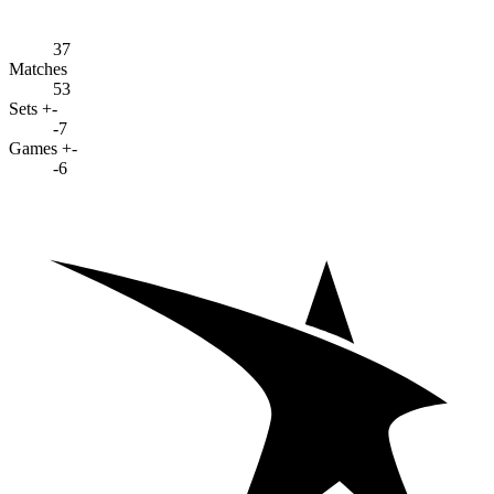
37
Matches
53
Sets +-
-7
Games +-
-6