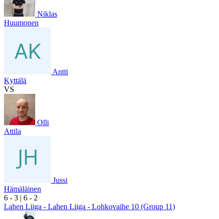
Niklas
Huumonen
Antti
Kyttälä
VS
Olli
Attila
Jussi
Hämäläinen
6
- 3
|
6
- 2
Lahen Liiga - Lahen Liiga - Lohkovaihe 10 (Group 11)