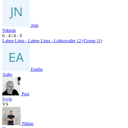
Joni
Nikkilä
6
- 4
|
6
- 0
Lahen Liiga - Lahen Liiga - Lohkovaihe 12 (Group 11)
Emilia
Aalto
Pasi
Syrjä
VS
Niklas