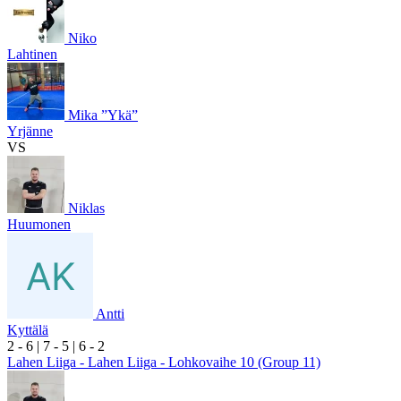
Niko
Lahtinen
Mika ”Ykä”
Yrjänne
VS
Niklas
Huumonen
Antti
Kyttälä
2
- 6
|
7
- 5
|
6
- 2
Lahen Liiga - Lahen Liiga - Lohkovaihe 10 (Group 11)