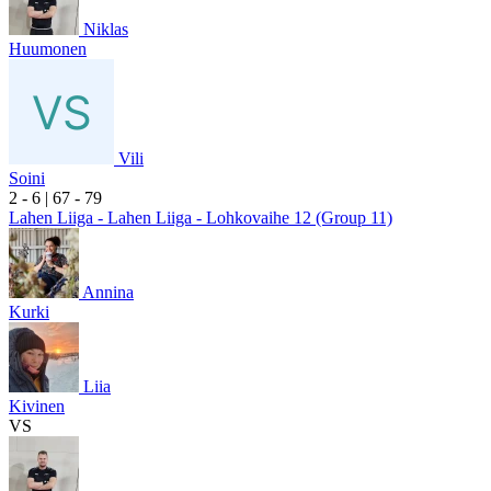
Niklas
Huumonen
Vili
Soini
2
- 6
|
6
7
- 7
9
Lahen Liiga - Lahen Liiga - Lohkovaihe 12 (Group 11)
Annina
Kurki
Liia
Kivinen
VS