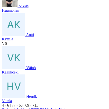
Niklas
Huumonen
Antti
Kyttälä
VS
Väinö
Kaalikoski
Henrik
Viitala
4
- 6
|
7
7
- 6
3
|
6
9
- 7
11