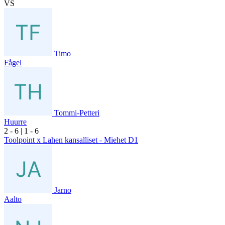
VS
Timo
Fågel
Tommi-Petteri
Huurre
2
- 6
|
1
- 6
Toolpoint x Lahen kansalliset - Miehet D1
Jarno
Aalto