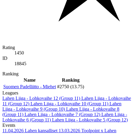
Rating
1450
ID
18845
Ranking
Name
Ranking
Suomen Padelliitto - Miehet
#2750 (13.75)
Leagues
Lahen Liiga - Lohkovaihe 12 (Group 11)
Lahen Liiga - Lohkovaihe
11 (Group 12)
Lahen Liiga - Lohkovaihe 10 (Group 11)
Lahen
Liiga - Lohkovaihe 9 (Group 10)
Lahen Liiga - Lohkovaihe 8
(Group 11)
Lahen Liiga - Lohkovaihe 7 (Group 12)
Lahen Liiga -
Lohkovaihe 6 (Group 11)
Lahen Liiga - Lohkovaihe 5 (Group 12)
Events
11.04.2026
Lahen kansalliset
13.03.2026
Toolpoint x Lahen