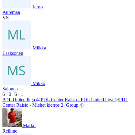
Jarno
Auremaa
VS
Miikka
Laaksonen
Mikko
Salonen
6
- 0
|
6
- 1
PDL United liiga @PDL Center Raisio - PDL United liiga @PDL
Center Raisio - Miehet kierros 2 (Group 4)
Marko
Reilimo