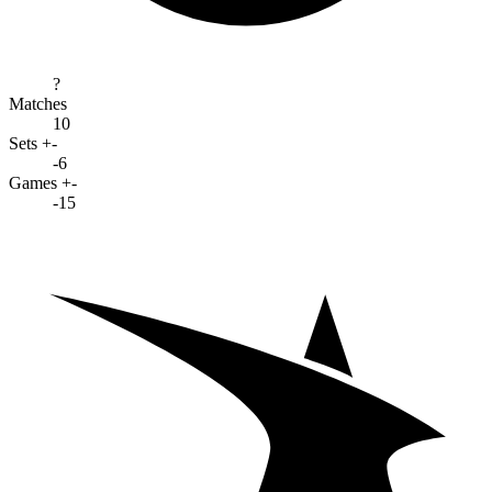
?
Matches
10
Sets +-
-6
Games +-
-15