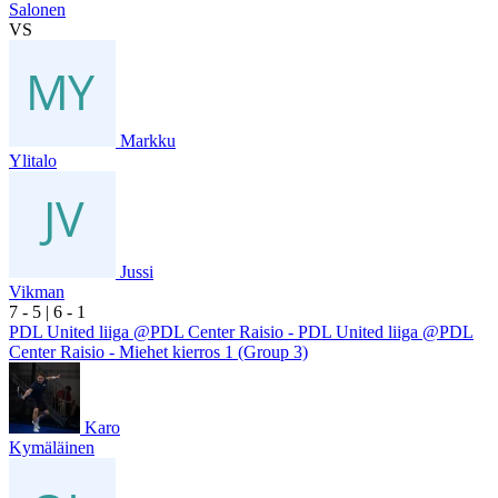
Salonen
VS
Markku
Ylitalo
Jussi
Vikman
7
- 5
|
6
- 1
PDL United liiga @PDL Center Raisio - PDL United liiga @PDL
Center Raisio - Miehet kierros 1 (Group 3)
Karo
Kymäläinen