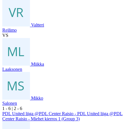
Valtteri
Reilimo
VS
Miikka
Laaksonen
Mikko
Salonen
1
- 6
|
2
- 6
PDL United liiga @PDL Center Raisio - PDL United liiga @PDL
Center Raisio - Miehet kierros 1 (Group 3)