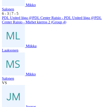
Mikko
Salonen
6
- 3
|
7
- 5
PDL United liiga @PDL Center Raisio - PDL United liiga @PDL
Center Raisio - Miehet kierros 2 (Group 4)
Miikka
Laaksonen
Mikko
Salonen
VS
Joonas