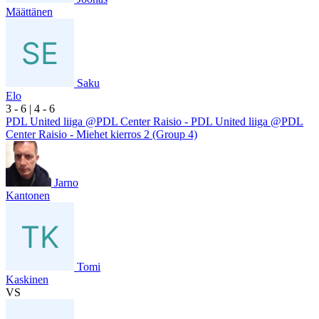
Määttänen
Saku
Elo
3
- 6
|
4
- 6
PDL United liiga @PDL Center Raisio - PDL United liiga @PDL
Center Raisio - Miehet kierros 2 (Group 4)
Jarno
Kantonen
Tomi
Kaskinen
VS