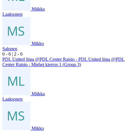
Miikka
Laaksonen
Mikko
Salonen
0
- 6
|
2
- 6
PDL United liiga @PDL Center Raisio - PDL United liiga @PDL
Center Raisio - Miehet kierros 1 (Group 3)
Miikka
Laaksonen
Mikko