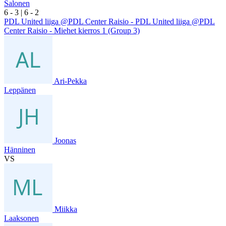
Salonen
6
- 3
|
6
- 2
PDL United liiga @PDL Center Raisio - PDL United liiga @PDL
Center Raisio - Miehet kierros 1 (Group 3)
Ari-Pekka
Leppänen
Joonas
Hänninen
VS
Miikka
Laaksonen