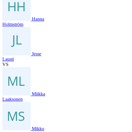
Hanna
Holmström
Jesse
Lausti
VS
Miikka
Laaksonen
Mikko