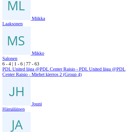
Miikka
Laaksonen
Mikko
Salonen
6
- 4
|
1
- 6
|
7
7
- 6
3
PDL United liiga @PDL Center Raisio - PDL United liiga @PDL
Center Raisio - Miehet kierros 2 (Group 4)
Jouni
Hämäläinen