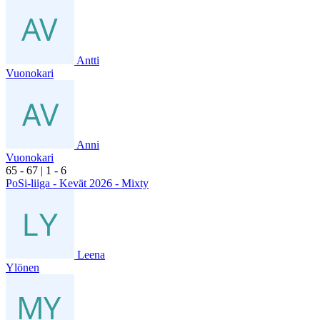
Antti
Vuonokari
Anni
Vuonokari
6
5
- 6
7
|
1
- 6
PoSi-liiga - Kevät 2026 - Mixty
Leena
Ylönen