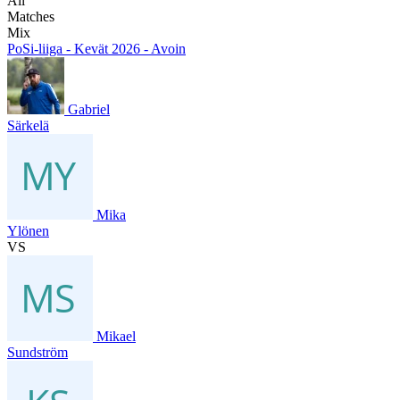
All
Matches
Mix
PoSi-liiga - Kevät 2026 - Avoin
Gabriel
Särkelä
Mika
Ylönen
VS
Mikael
Sundström