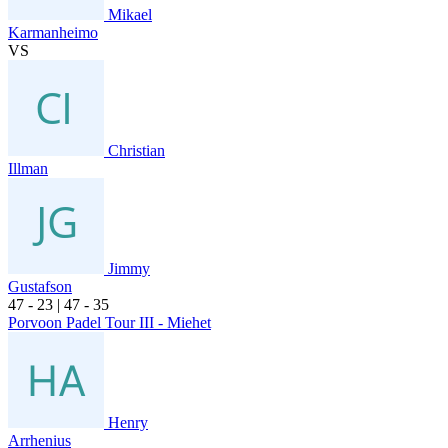
Mikael
Karmanheimo
VS
Christian
Illman
Jimmy
Gustafson
4
7
- 2
3
|
4
7
- 3
5
Porvoon Padel Tour III - Miehet
Henry
Arrhenius