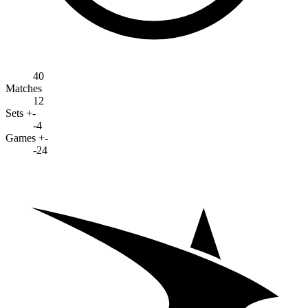
40
Matches
12
Sets +-
-4
Games +-
-24