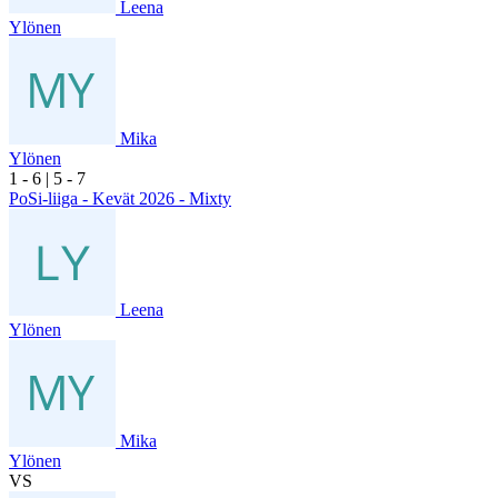
Leena
Ylönen
Mika
Ylönen
1
- 6
|
5
- 7
PoSi-liiga - Kevät 2026 - Mixty
Leena
Ylönen
Mika
Ylönen
VS