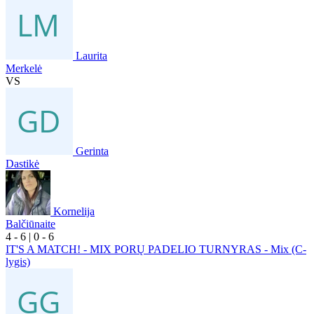
Laurita
Merkelė
VS
Gerinta
Dastikė
Kornelija
Balčiūnaite
4
- 6
|
0
- 6
IT'S A MATCH! - MIX PORŲ PADELIO TURNYRAS - Mix (C-
lygis)