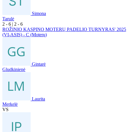
Simona
Tarulė
2
- 6
|
2
- 6
ROŽINIO KASPINO MOTERŲ PADELIO TURNYRAS' 2025
(VI-ASIS) - C (Moterų)
Gintarė
Gludkinienė
Laurita
Merkelė
VS