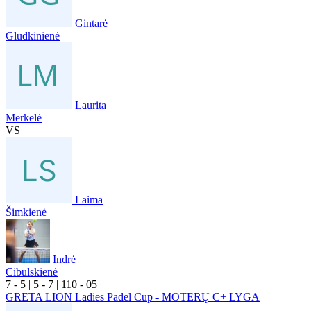
Gintarė
Gludkinienė
Laurita
Merkelė
VS
Laima
Šimkienė
Indrė
Cibulskienė
7
- 5
|
5
- 7
|
1
10
- 0
5
GRETA LION Ladies Padel Cup - MOTERŲ C+ LYGA