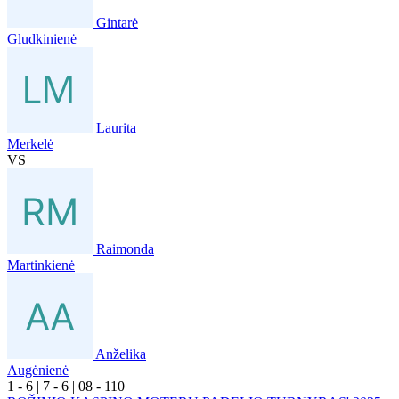
Gintarė
Gludkinienė
Laurita
Merkelė
VS
Raimonda
Martinkienė
Anželika
Augėnienė
1
- 6
|
7
- 6
|
0
8
- 1
10