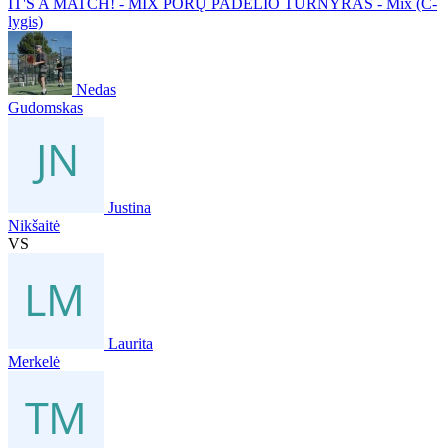
IT'S A MATCH! - MIX PORŲ PADELIO TURNYRAS - Mix (C-
lygis)
Nedas
Gudomskas
Justina
Nikšaitė
VS
Laurita
Merkelė