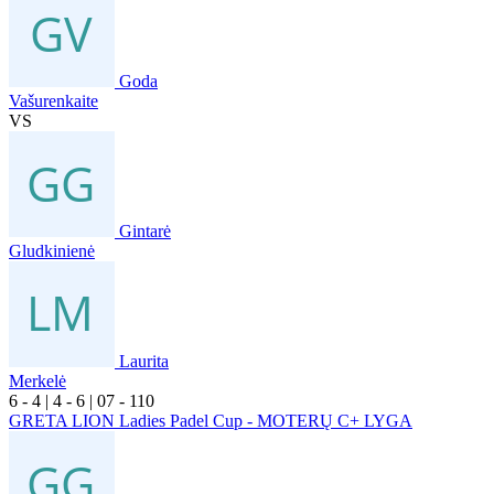
Goda
Vašurenkaite
VS
Gintarė
Gludkinienė
Laurita
Merkelė
6
- 4
|
4
- 6
|
0
7
- 1
10
GRETA LION Ladies Padel Cup - MOTERŲ C+ LYGA