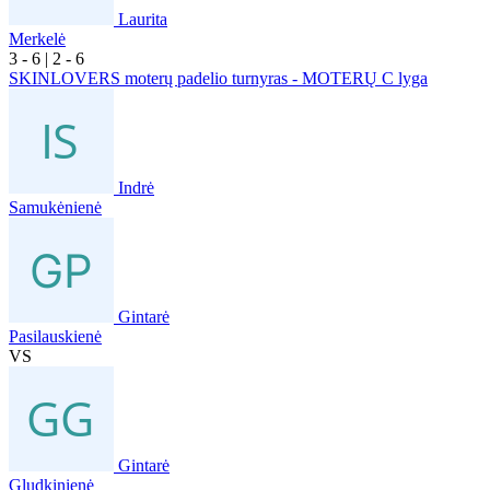
Laurita
Merkelė
3
- 6
|
2
- 6
SKINLOVERS moterų padelio turnyras - MOTERŲ C lyga
Indrė
Samukėnienė
Gintarė
Pasilauskienė
VS
Gintarė
Gludkinienė