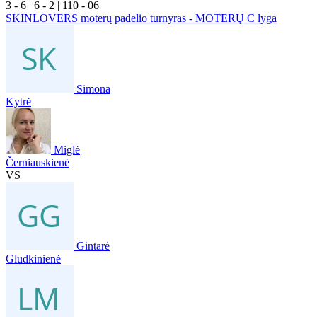
3
- 6
|
6
- 2
|
1
10
- 0
6
SKINLOVERS moterų padelio turnyras - MOTERŲ C lyga
Simona
Kytrė
Miglė
Černiauskienė
VS
Gintarė
Gludkinienė