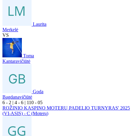
Laurita
Merkelė
VS
Toma
Kantaravičiūtė
Goda
Bagdanavičiūtė
6
- 2
|
4
- 6
|
1
10
- 0
5
ROŽINIO KASPINO MOTERŲ PADELIO TURNYRAS' 2025
(VI-ASIS) - C (Moterų)