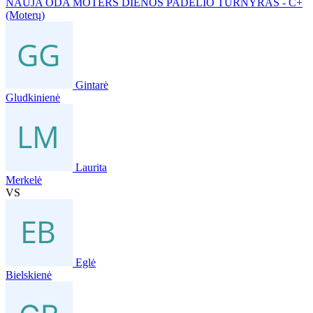
NAUJA ODA MOTERS DIENOS PADELIO TURNYRAS - C+
(Moterų)
Gintarė
Gludkinienė
Laurita
Merkelė
VS
Eglė
Bielskienė