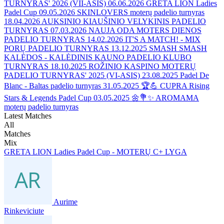
TURNYRAS' 2026 (VII-ASIS)
06.06.2026
GRETA LION Ladies
Padel Cup
09.05.2026
SKINLOVERS moterų padelio turnyras
18.04.2026
AUKSINIO KIAUŠINIO VELYKINIS PADELIO
TURNYRAS
07.03.2026
NAUJA ODA MOTERS DIENOS
PADELIO TURNYRAS
14.02.2026
IT'S A MATCH! - MIX
PORŲ PADELIO TURNYRAS
13.12.2025
SMASH SMASH
KALĖDOS - KALĖDINIS KAUNO PADELIO KLUBO
TURNYRAS
18.10.2025
ROŽINIO KASPINO MOTERŲ
PADELIO TURNYRAS' 2025 (VI-ASIS)
23.08.2025
Padel De
Blanc - Baltas padelio turnyras
31.05.2025
🏆💪 CUPRA Rising
Stars & Legends Padel Cup
03.05.2025
🌼💐✨ AROMAMA
moterų padelio turnyras
Latest Matches
All
Matches
Mix
GRETA LION Ladies Padel Cup - MOTERŲ C+ LYGA
Aurime
Rinkeviciute