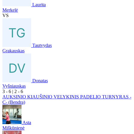
Laurita
Merkelė
VS
Tautvydas
Grakauskas
Donatas
Vyšniauskas
3
- 6
|
2
- 6
AUKSINIO KIAUŠINIO VELYKINIS PADELIO TURNYRAS -
C- (Bendra)
Asta
Miškūnienė