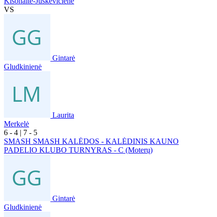
Kišonaitė-Juškevičienė
VS
Gintarė
Gludkinienė
Laurita
Merkelė
6
- 4
|
7
- 5
SMASH SMASH KALĖDOS - KALĖDINIS KAUNO
PADELIO KLUBO TURNYRAS - C (Moterų)
Gintarė
Gludkinienė