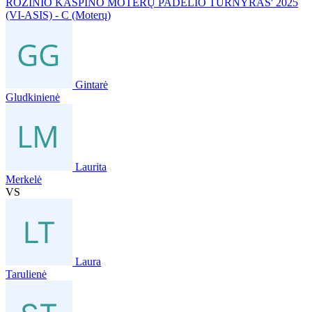
ROŽINIO KASPINO MOTERŲ PADELIO TURNYRAS' 2025
(VI-ASIS) - C (Moterų)
Gintarė
Gludkinienė
Laurita
Merkelė
VS
Laura
Tarulienė