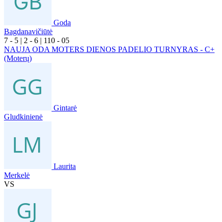
Goda
Bagdanavičiūtė
7
- 5
|
2
- 6
|
1
10
- 0
5
NAUJA ODA MOTERS DIENOS PADELIO TURNYRAS - C+
(Moterų)
Gintarė
Gludkinienė
Laurita
Merkelė
VS