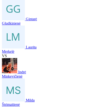
Gintarė
Gludkinienė
Laurita
Merkelė
VS
Indrė
Minkevičienė
Milda
Štrimaitienė