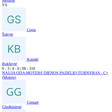
Merkelė
VS
Greta
Šukytė
Kamilė
Bukšnytė
6
- 3
|
4
- 6
|
0
6
- 1
10
NAUJA ODA MOTERS DIENOS PADELIO TURNYRAS - C+
(Moterų)
Gintarė
Gludkinienė