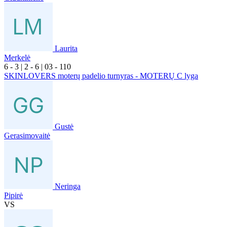
Laurita
Merkelė
6
- 3
|
2
- 6
|
0
3
- 1
10
SKINLOVERS moterų padelio turnyras - MOTERŲ C lyga
Gustė
Gerasimovaitė
Neringa
Pipirė
VS