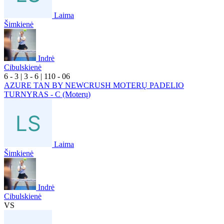
Laima
Šimkienė
Indrė
Cibulskienė
6
- 3
|
3
- 6
|
1
10
- 0
6
AZURE TAN BY NEWCRUSH MOTERŲ PADELIO
TURNYRAS - C (Moterų)
Laima
Šimkienė
Indrė
Cibulskienė
VS