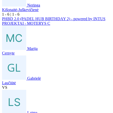
Neringa
Kišonaitė-Juškevičienė
1
- 6
|
1
- 6
PHBD 2.0 (PADEL HUB BIRTHDAY 2) - powered by INTUS
PROJEKTAI - MOTERYS C
Marija
Cernyte
Gabrielė
Laučiūtė
VS
Laima