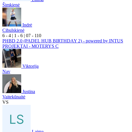
Šimkienė
Indrė
Cibulskienė
6
- 4
|
1
- 6
|
0
7
- 1
10
PHBD 2.0 (PADEL HUB BIRTHDAY 2) - powered by INTUS
PROJEKTAI - MOTERYS C
Viktorija
Nav
Justina
Vaitekūnaitė
VS
Laima