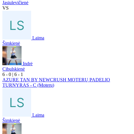
Jasiulevičienė
VS
Laima
Šimkienė
Indrė
Cibulskienė
6
- 0
|
6
- 1
AZURE TAN BY NEWCRUSH MOTERŲ PADELIO
TURNYRAS - C (Moterų)
Laima
Šimkienė