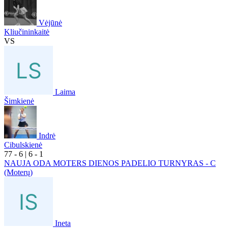
Vėjūnė
Kliučininkaitė
VS
Laima
Šimkienė
Indrė
Cibulskienė
7
7
- 6
|
6
- 1
NAUJA ODA MOTERS DIENOS PADELIO TURNYRAS - C
(Moterų)
Ineta