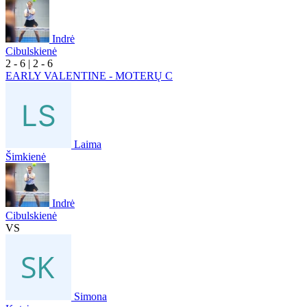
Indrė
Cibulskienė
2
- 6
|
2
- 6
EARLY VALENTINE - MOTERŲ C
Laima
Šimkienė
Indrė
Cibulskienė
VS
Simona