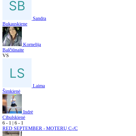
Sandra
Bukauskiene
Kornelija
Balčiūnaite
VS
Laima
Šimkienė
Indrė
Cibulskienė
6
- 1
|
6
- 1
RED SEPTEMBER - MOTERŲ C-/C