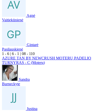
Agnė
Vaitiekūnienė
Gintarė
Pasilauskienė
1
- 6
|
6
- 1
|
0
8
- 1
10
AZURE TAN BY NEWCRUSH MOTERŲ PADELIO
TURNYRAS - C (Moterų)
Sandra
Burneckyte
Justina