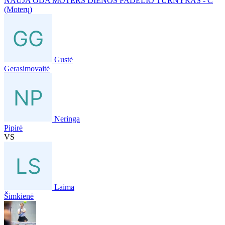
NAUJA ODA MOTERS DIENOS PADELIO TURNYRAS - C
(Moterų)
Gustė
Gerasimovaitė
Neringa
Pipirė
VS
Laima
Šimkienė