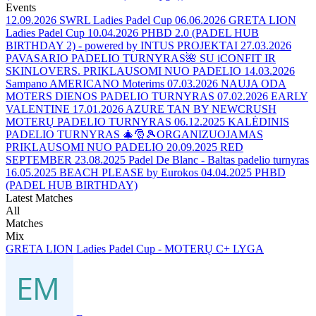
Events
12.09.2026
SWRL Ladies Padel Cup
06.06.2026
GRETA LION
Ladies Padel Cup
10.04.2026
PHBD 2.0 (PADEL HUB
BIRTHDAY 2) - powered by INTUS PROJEKTAI
27.03.2026
PAVASARIO PADELIO TURNYRAS🌺 SU iCONFIT IR
SKINLOVERS. PRIKLAUSOMI NUO PADELIO
14.03.2026
Sampano AMERICANO Moterims
07.03.2026
NAUJA ODA
MOTERS DIENOS PADELIO TURNYRAS
07.02.2026
EARLY
VALENTINE
17.01.2026
AZURE TAN BY NEWCRUSH
MOTERŲ PADELIO TURNYRAS
06.12.2025
KALĖDINIS
PADELIO TURNYRAS 🎄🎅🎾ORGANIZUOJAMAS
PRIKLAUSOMI NUO PADELIO
20.09.2025
RED
SEPTEMBER
23.08.2025
Padel De Blanc - Baltas padelio turnyras
16.05.2025
BEACH PLEASE by Eurokos
04.04.2025
PHBD
(PADEL HUB BIRTHDAY)
Latest Matches
All
Matches
Mix
GRETA LION Ladies Padel Cup - MOTERŲ C+ LYGA