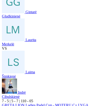
Gintarė
Gludkinienė
Laurita
Merkelė
VS
Laima
Šimkienė
Indrė
Cibulskienė
7
- 5
|
5
- 7
|
1
10
- 0
5
GRETA LION Ladies Padel Cup - MOTERŲ C+ LYGA