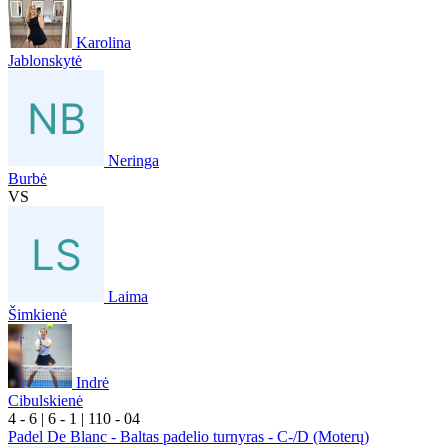
Karolina
Jablonskytė
Neringa
Burbė
VS
Laima
Šimkienė
Indrė
Cibulskienė
4
- 6
|
6
- 1
|
1
10
- 0
4
Padel De Blanc - Baltas padelio turnyras - C-/D (Moterų)