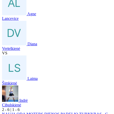
Agne
Lancevice
Diana
Vertelkienė
VS
Laima
Šimkienė
Indrė
Cibulskienė
2
- 6
|
1
- 6