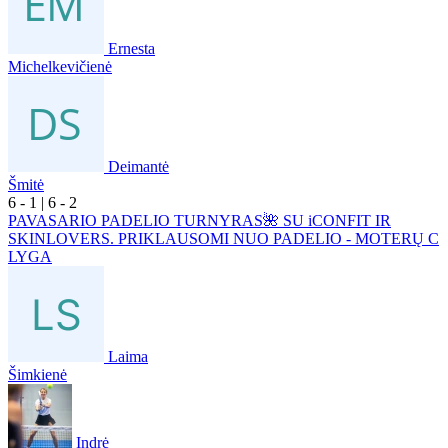
Ernesta
Michelkevičienė
Deimantė
Šmitė
6
- 1
|
6
- 2
PAVASARIO PADELIO TURNYRAS🌺 SU iCONFIT IR
SKINLOVERS. PRIKLAUSOMI NUO PADELIO - MOTERŲ C
LYGA
Laima
Šimkienė
Indrė