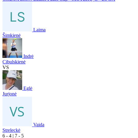
Laima
Šimkienė
Indrė
Cibulskienė
VS
Eglė
Jurjonė
Vaida
Streleckė
6
- 4
|
7
- 5