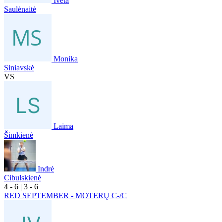
Iveta
Saulėnaitė
Monika
Siniavskė
VS
Laima
Šimkienė
Indrė
Cibulskienė
4
- 6
|
3
- 6
RED SEPTEMBER - MOTERŲ C-/C