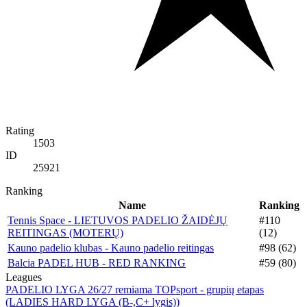
Rating
1503
ID
25921
Ranking
Name
Ranking
Tennis Space - LIETUVOS PADELIO ŽAIDĖJŲ
#110
REITINGAS (MOTERŲ)
(12)
Kauno padelio klubas - Kauno padelio reitingas
#98 (62)
Balcia PADEL HUB - RED RANKING
#59 (80)
Leagues
PADELIO LYGA 26/27 remiama TOPsport - grupių etapas
(LADIES HARD LYGA (B-,C+ lygis))