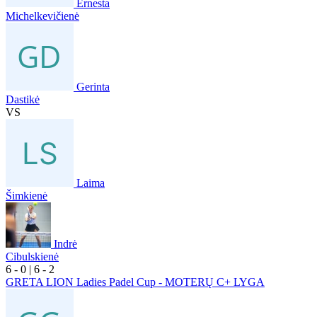
Ernesta
Michelkevičienė
Gerinta
Dastikė
VS
Laima
Šimkienė
Indrė
Cibulskienė
6
- 0
|
6
- 2
GRETA LION Ladies Padel Cup - MOTERŲ C+ LYGA