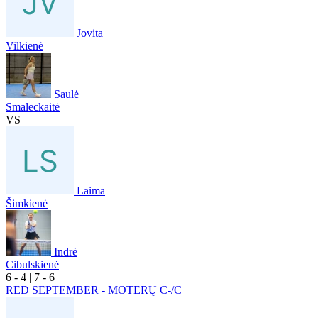
Jovita
Vilkienė
Saulė
Smaleckaitė
VS
Laima
Šimkienė
Indrė
Cibulskienė
6
- 4
|
7
- 6
RED SEPTEMBER - MOTERŲ C-/C