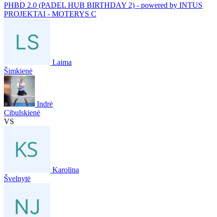
PHBD 2.0 (PADEL HUB BIRTHDAY 2) - powered by INTUS
PROJEKTAI - MOTERYS C
Laima
Šimkienė
Indrė
Cibulskienė
VS
Karolina
Švelnytė