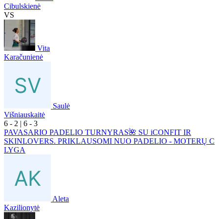
Cibulskienė
VS
Vita
Karačunienė
Saulė
Višniauskaitė
6
- 2
|
6
- 3
PAVASARIO PADELIO TURNYRAS🌺 SU iCONFIT IR
SKINLOVERS. PRIKLAUSOMI NUO PADELIO - MOTERŲ C
LYGA
Aleta
Kazilionytė