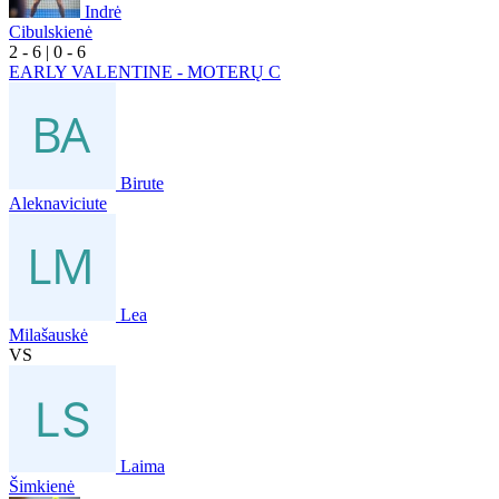
Indrė
Cibulskienė
2
- 6
|
0
- 6
EARLY VALENTINE - MOTERŲ C
Birute
Aleknaviciute
Lea
Milašauskė
VS
Laima
Šimkienė