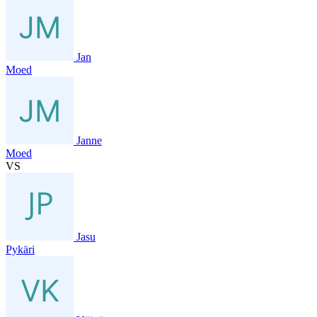
Jan
Moed
Janne
Moed
VS
Jasu
Pykäri