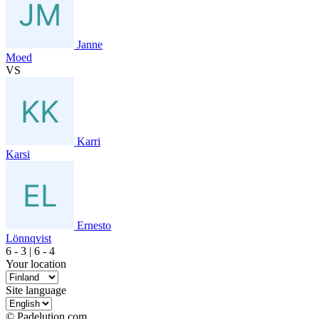
Janne
Moed
VS
Karri
Karsi
Ernesto
Lönnqvist
6
- 3
|
6
- 4
Your location
Site language
© Padelution.com