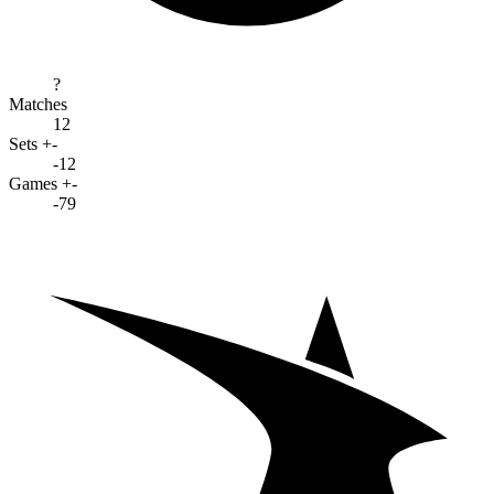
?
Matches
12
Sets +-
-12
Games +-
-79