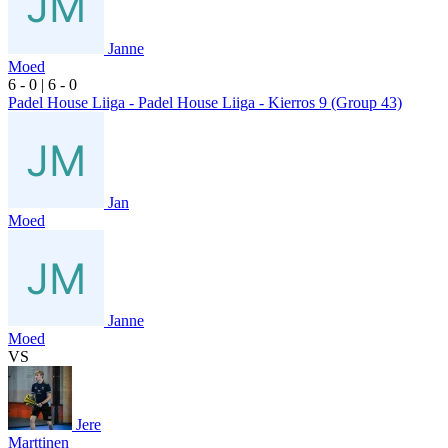
Janne
Moed
6
- 0
|
6
- 0
Padel House Liiga - Padel House Liiga - Kierros 9 (Group 43)
Jan
Moed
Janne
Moed
VS
Jere
Marttinen